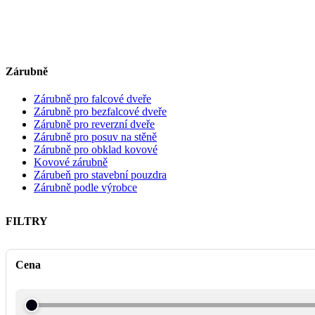
Zárubně
Zárubně pro falcové dveře
Zárubně pro bezfalcové dveře
Zárubně pro reverzní dveře
Zárubně pro posuv na stěně
Zárubně pro obklad kovové
Kovové zárubně
Zárubeň pro stavební pouzdra
Zárubně podle výrobce
FILTRY
Cena