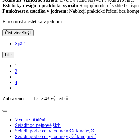
Estetický design a praktické využití:
Spojují moderní vzhled s úspo
Funkčnost a estetika v jednom:
Nabízejí praktické řešení bez komp
Funkčnost a estetika v jednom
Číst více
Skrýt
Späť
Filtr
1
2
…
4
Zobrazeno 1. – 12. z 43 výsledků
Výchozí třídění
Seřadit od nejnovějších
Seřadit podle ceny: od nejnižší k nejvyšší
Seřadit podle ceny: od nejvyšší k nejnižší