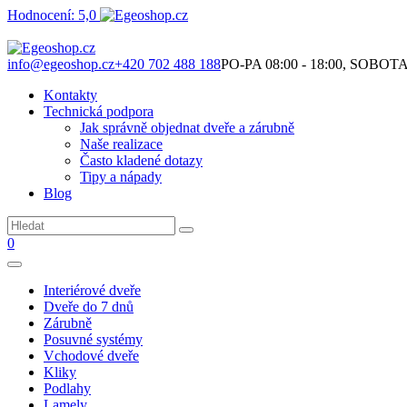
Hodnocení: 5,0
Není to jen o produktech. Je to o prostoru, který spolu vytváříme.
info@egeoshop.cz
+420 702 488 188
PO-PA 08:00 - 18:00, SOBOTA 0
Kontakty
Technická podpora
Jak správně objednat dveře a zárubně
Naše realizace
Často kladené dotazy
Tipy a nápady
Blog
0
Interiérové dveře
Dveře do 7 dnů
Zárubně
Posuvné systémy
Vchodové dveře
Kliky
Podlahy
Lamely