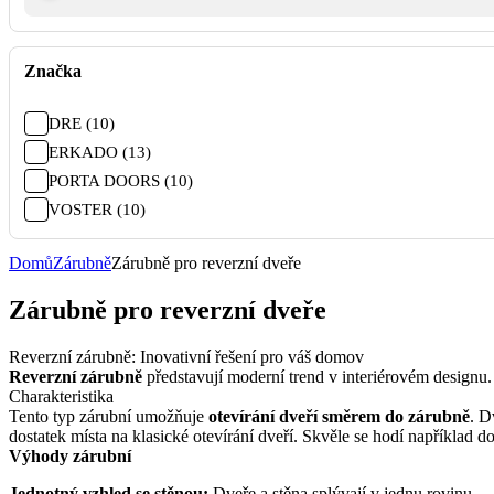
Značka
DRE (10)
ERKADO (13)
PORTA DOORS (10)
VOSTER (10)
Domů
Zárubně
Zárubně pro reverzní dveře
Zárubně pro reverzní dveře
Reverzní zárubně: Inovativní řešení pro váš domov
Reverzní zárubně
představují moderní trend v interiérovém designu.
Charakteristika
Tento typ zárubní umožňuje
otevírání dveří směrem do zárubně
. D
dostatek místa na klasické otevírání dveří. Skvěle se hodí například 
Výhody zárubní
Jednotný vzhled se stěnou:
Dveře a stěna splývají v jednu rovinu.