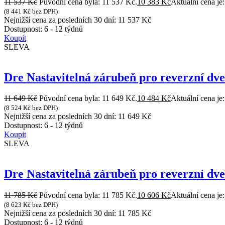
11 537
Kč
Původní cena byla: 11 537 Kč.
10 383
Kč
Aktuální cena je
(
8 441
Kč
bez DPH)
Nejnižší cena za posledních 30 dní:
11 537
Kč
Dostupnost:
6 - 12 týdnů
Koupit
SLEVA
Dre Nastavitelná zárubeň pro reverzní dv
11 649
Kč
Původní cena byla: 11 649 Kč.
10 484
Kč
Aktuální cena je
(
8 524
Kč
bez DPH)
Nejnižší cena za posledních 30 dní:
11 649
Kč
Dostupnost:
6 - 12 týdnů
Koupit
SLEVA
Dre Nastavitelná zárubeň pro reverzní dv
11 785
Kč
Původní cena byla: 11 785 Kč.
10 606
Kč
Aktuální cena je
(
8 623
Kč
bez DPH)
Nejnižší cena za posledních 30 dní:
11 785
Kč
Dostupnost:
6 - 12 týdnů