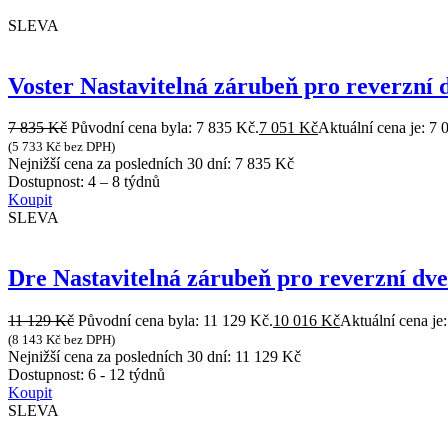
SLEVA
Voster Nastavitelná zárubeň pro reverzní
7 835
Kč
Původní cena byla: 7 835 Kč.
7 051
Kč
Aktuální cena je: 7 
(
5 733
Kč
bez DPH)
Nejnižší cena za posledních 30 dní:
7 835
Kč
Dostupnost:
4 – 8 týdnů
Koupit
SLEVA
Dre Nastavitelná zárubeň pro reverzní dv
11 129
Kč
Původní cena byla: 11 129 Kč.
10 016
Kč
Aktuální cena je
(
8 143
Kč
bez DPH)
Nejnižší cena za posledních 30 dní:
11 129
Kč
Dostupnost:
6 - 12 týdnů
Koupit
SLEVA