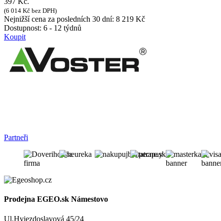
397 Kč.
(
6 014
Kč
bez DPH)
Nejnižší cena za posledních 30 dní:
8 219
Kč
Dostupnost:
6 - 12 týdnů
Koupit
Partneři
Prodejna EGEO.sk Námestovo
Ul.Hviezdoslavová 45/24