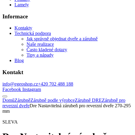
Lamely
Informace
Kontakty
Technická podpora
Jak správně objednat dveře a zárubně
Naše realizace
Často kladené dotazy
Tipy a nápady
Blog
Kontakt
info@egeoshop.cz
+420 702 488 188
Facebook
Instagram
Domů
Zárubně
Zárubně podle výrobce
Zárubně DRE
Zárubně pro
reverzní dveře
Dre Nastavitelná zárubeň pro reverzní dveře 270-295
mm
SLEVA