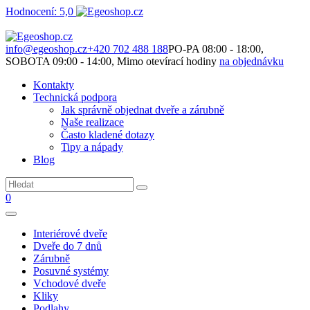
Hodnocení: 5,0
Není to jen o produktech. Je to o prostoru, který spolu vytváříme.
info@egeoshop.cz
+420 702 488 188
PO-PA 08:00 - 18:00,
SOBOTA 09:00 - 14:00, Mimo otevírací hodiny
na objednávku
Kontakty
Technická podpora
Jak správně objednat dveře a zárubně
Naše realizace
Často kladené dotazy
Tipy a nápady
Blog
0
Interiérové dveře
Dveře do 7 dnů
Zárubně
Posuvné systémy
Vchodové dveře
Kliky
Podlahy