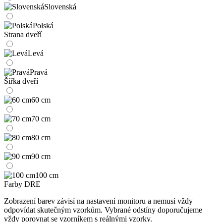
Slovenská
Polská
Strana dveří
Levá
Pravá
Šířka dveří
60 cm
70 cm
80 cm
90 cm
100 cm
Farby DRE
Zobrazení barev závisí na nastavení monitoru a nemusí vždy
odpovídat skutečným vzorkům. Vybrané odstíny doporučujeme
vždy porovnat se vzorníkem s reálnými vzorky.