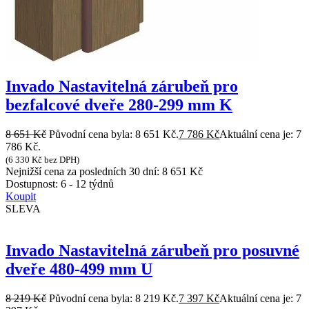
Invado Nastavitelná zárubeň pro
bezfalcové dveře 280-299 mm K
8 651
Kč
Původní cena byla: 8 651 Kč.
7 786
Kč
Aktuální cena je: 7
786 Kč.
(
6 330
Kč
bez DPH)
Nejnižší cena za posledních 30 dní:
8 651
Kč
Dostupnost:
6 - 12 týdnů
Koupit
SLEVA
Invado Nastavitelná zárubeň pro posuvné
dveře 480-499 mm U
8 219
Kč
Původní cena byla: 8 219 Kč.
7 397
Kč
Aktuální cena je: 7