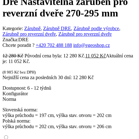
Dre Nastavitelná zárubeň pro
reverzní dveře 270-295 mm
Kategorie:
Zárubně
,
Zárubně DRE
,
Zárubně podle výrobce
,
Zárubně pro reverzní dveře
,
Zárubně pro reverzní dveře
Značka:
DRE
Chcete poradit ?
+420 702 488 188
info@egeoshop.cz
12 280
Kč
Původní cena byla: 12 280 Kč.
11 052
Kč
Aktuální cena
je: 11 052 Kč.
(
8 985
Kč
bez DPH)
Nejnižší cena za posledních 30 dní:
12 280
Kč
Dostupnost:
6 - 12 týdnů
Konfigurátor
Norma
Slovenská norma:
výška průchodu = 197 cm, výška stav. otvoru = 202 cm
Polská norma:
výška průchodu = 202 cm, výška stav. otvoru = 206 cm