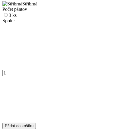
Stříbrná
Počet pántov
3 ks
Spolu:
Přidat do košíku