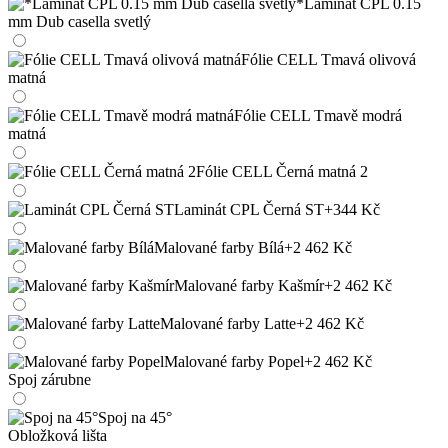
*Laminát CPL 0.15
mm Dub casella svetlý
Fólie CELL Tmavá olivová
matná
Fólie CELL Tmavě modrá
matná
Fólie CELL Černá matná 2
Laminát CPL Černá ST
+344 Kč
Malované farby Bílá
+2 462 Kč
Malované farby Kašmír
+2 462 Kč
Malované farby Latte
+2 462 Kč
Malované farby Popel
+2 462 Kč
Spoj zárubne
Spoj na 45°
Obložková lišta