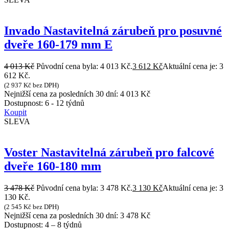
Invado Nastavitelná zárubeň pro posuvné
dveře 160-179 mm E
4 013
Kč
Původní cena byla: 4 013 Kč.
3 612
Kč
Aktuální cena je: 3
612 Kč.
(
2 937
Kč
bez DPH)
Nejnižší cena za posledních 30 dní:
4 013
Kč
Dostupnost:
6 - 12 týdnů
Koupit
SLEVA
Voster Nastavitelná zárubeň pro falcové
dveře 160-180 mm
3 478
Kč
Původní cena byla: 3 478 Kč.
3 130
Kč
Aktuální cena je: 3
130 Kč.
(
2 545
Kč
bez DPH)
Nejnižší cena za posledních 30 dní:
3 478
Kč
Dostupnost:
4 – 8 týdnů