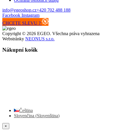
Ochrana osobních údajů
info@egeoshop.cz
+420 702 488 188
Facebook
Instagram
CHCETE SLEVU ?
Copyright © 2026 EGEO. Všechna práva vyhrazena
Webstránky
NEONUS s.r.o.
Nákupní košík
Čeština
Slovenčina
(
Slovenština
)
×