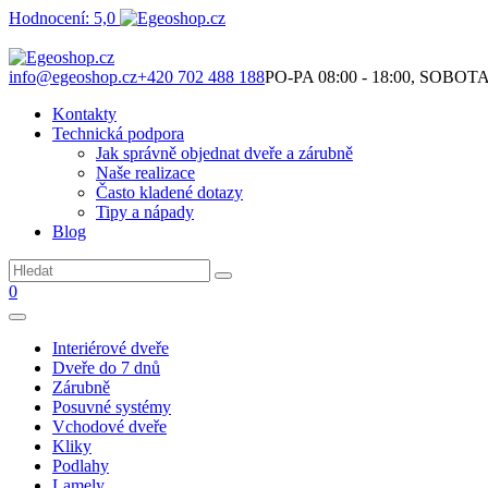
Hodnocení: 5,0
Není to jen o produktech. Je to o prostoru, který spolu vytváříme.
info@egeoshop.cz
+420 702 488 188
PO-PA 08:00 - 18:00, SOBOTA 0
Kontakty
Technická podpora
Jak správně objednat dveře a zárubně
Naše realizace
Často kladené dotazy
Tipy a nápady
Blog
0
Interiérové dveře
Dveře do 7 dnů
Zárubně
Posuvné systémy
Vchodové dveře
Kliky
Podlahy
Lamely