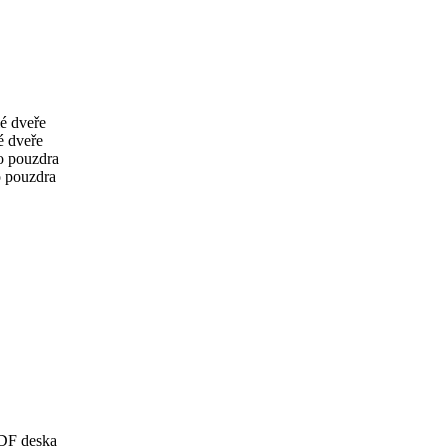
é dveře
é dveře
o pouzdra
o pouzdra
MDF deska