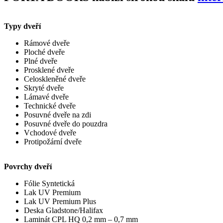
Typy dveří
Rámové dveře
Ploché dveře
Plné dveře
Prosklené dveře
Celoskleněné dveře
Skryté dveře
Lámavé dveře
Technické dveře
Posuvné dveře na zdi
Posuvné dveře do pouzdra
Vchodové dveře
Protipožární dveře
Povrchy dveří
Fólie Syntetická
Lak UV Premium
Lak UV Premium Plus
Deska Gladstone/Halifax
Laminát CPL HQ 0,2 mm – 0,7 mm