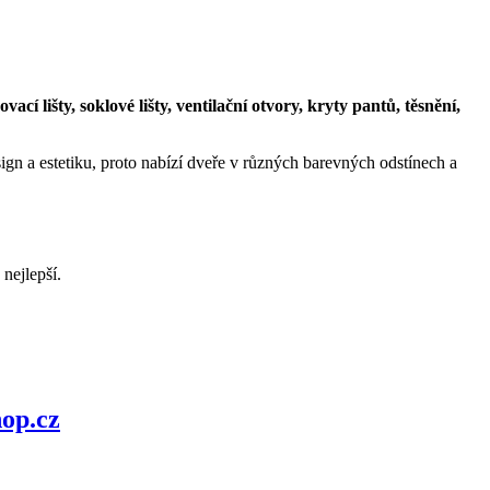
cí lišty, soklové lišty, ventilační otvory, kryty pantů, těsnění,
gn a estetiku, proto nabízí dveře v různých barevných odstínech a
nejlepší.
op.cz