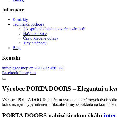
Informace
Kontakty
Technická podpora
Jak správně objednat dveře a zárubně
Naše realizace
Často kladené dotazy
Tipy a nápady
Blog
Kontakt
info@egeoshop.cz
+420 702 488 188
Facebook
Instagram
Výrobce PORTA DOORS – Elegantní a kvali
Výrobce PORTA DOORS je přední výrobce interiérových dveří s dlouh
ladí s různými typy interiérů. Filozofie firmy se zakládá na kombina
PORTA DOORS nabízí širokou škálu
inte