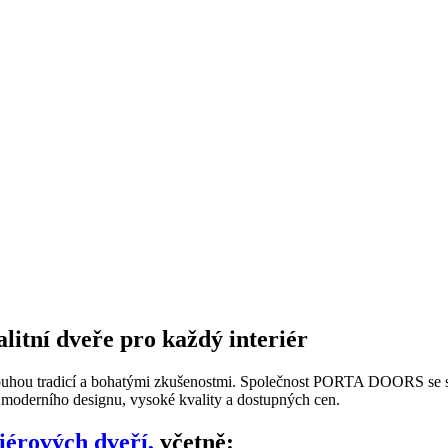
tní dveře pro každý interiér
ou tradicí a bohatými zkušenostmi. Společnost PORTA DOORS se speci
ci moderního designu, vysoké kvality a dostupných cen.
riérových dveří,
včetně: