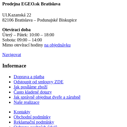
Prodejna EGEO.sk Bratislava
Ul.Kazanská 22
82106 Bratislava – Podunajské Biskupice
Otevírací doba
Úterý – Pátek: 10:00 – 18:00
Sobota: 09:00 – 14:00
Mimo otevírací hodiny
na objednávku
Navigovat
Informace
Doprava a platba
Odstoupit od smlouvy ZDE
Jak posíláme zboží
Často kladené dotazy
Jak správně objednat dveře a zárubně
Naše realizace
Kontakty
Obchodní podmínky
Reklamační podmínky