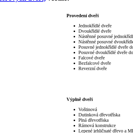
Provedení dveří
Jednokřídlé dveře
Dvoukřídlé dveře
Nástěnné posuvné jednokřídl
Nástěnné posuvné dvoukřídl
Posuvné jednokřídlé dveře d
Posuvné dvoukřídlé dveře d
Falcové dveře
Bezfalcové dveře
Reverzní dveře
Výplně dveří
Voštinová
Dutinková dřevotříska
Plná dřevotříska
Rámová konstrukce
Lepené jehličnaté dřevo a 