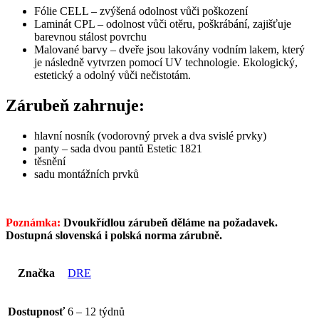
Fólie CELL – zvýšená odolnost vůči poškození
Laminát CPL – odolnost vůči otěru, poškrábání, zajišťuje
barevnou stálost povrchu
Malované barvy – dveře jsou lakovány vodním lakem, který
je následně vytvrzen pomocí UV technologie. Ekologický,
estetický a odolný vůči nečistotám.
Zárubeň zahrnuje:
hlavní nosník (vodorovný prvek a dva svislé prvky)
panty – sada dvou pantů Estetic 1821
těsnění
sadu montážních prvků
Poznámka:
Dvoukřídlou zárubeň děláme na požadavek.
Dostupná slovenská i polská norma zárubně.
Značka
DRE
Dostupnosť
6 – 12 týdnů