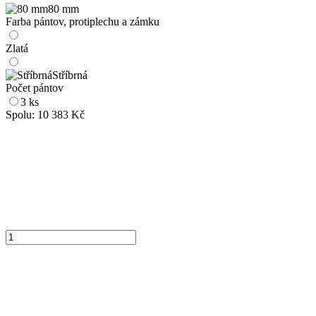
80 mm
Farba pántov, protiplechu a zámku
Zlatá
Stříbrná
Počet pántov
3 ks
Spolu:
10 383 Kč