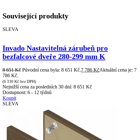
Související produkty
SLEVA
Invado Nastavitelná zárubeň pro
bezfalcové dveře 280-299 mm K
8 651
Kč
Původní cena byla: 8 651 Kč.
7 786
Kč
Aktuální cena je: 7
786 Kč.
(
6 330
Kč
bez DPH)
Nejnižší cena za posledních 30 dní:
8 651
Kč
Dostupnost:
6 - 12 týdnů
Koupit
SLEVA