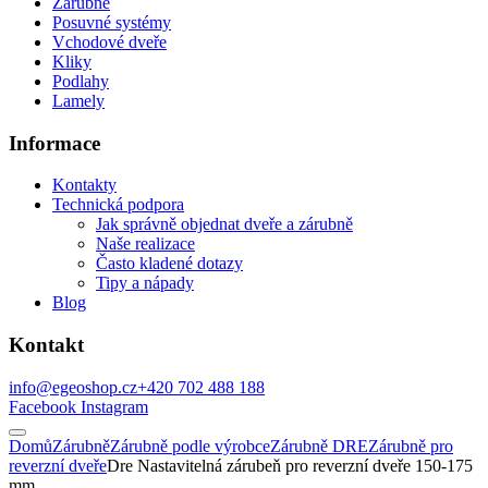
Zárubně
Posuvné systémy
Vchodové dveře
Kliky
Podlahy
Lamely
Informace
Kontakty
Technická podpora
Jak správně objednat dveře a zárubně
Naše realizace
Často kladené dotazy
Tipy a nápady
Blog
Kontakt
info@egeoshop.cz
+420 702 488 188
Facebook
Instagram
Domů
Zárubně
Zárubně podle výrobce
Zárubně DRE
Zárubně pro
reverzní dveře
Dre Nastavitelná zárubeň pro reverzní dveře 150-175
mm