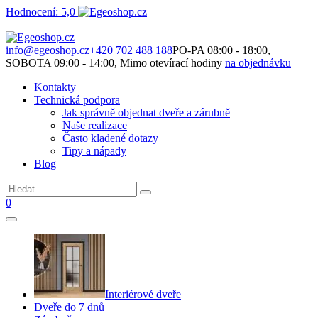
Hodnocení: 5,0
Není to jen o produktech. Je to o prostoru, který spolu vytváříme.
info@egeoshop.cz
+420 702 488 188
PO-PA 08:00 - 18:00,
SOBOTA 09:00 - 14:00, Mimo otevírací hodiny
na objednávku
Kontakty
Technická podpora
Jak správně objednat dveře a zárubně
Naše realizace
Často kladené dotazy
Tipy a nápady
Blog
0
Interiérové dveře
Dveře do 7 dnů