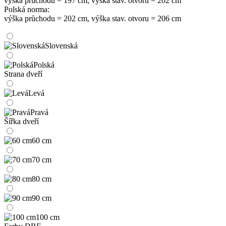
výška průchodu = 197 cm, výška stav. otvoru = 202 cm
Polská norma:
výška průchodu = 202 cm, výška stav. otvoru = 206 cm
Slovenská
Polská
Strana dveří
Levá
Pravá
Šířka dveří
60 cm
70 cm
80 cm
90 cm
100 cm