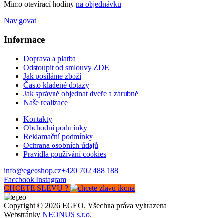
Mimo otevírací hodiny
na objednávku
Navigovat
Informace
Doprava a platba
Odstoupit od smlouvy ZDE
Jak posíláme zboží
Často kladené dotazy
Jak správně objednat dveře a zárubně
Naše realizace
Kontakty
Obchodní podmínky
Reklamační podmínky
Ochrana osobních údajů
Pravidla používání cookies
info@egeoshop.cz
+420 702 488 188
Facebook
Instagram
CHCETE SLEVU ?
Copyright © 2026 EGEO. Všechna práva vyhrazena
Webstránky
NEONUS s.r.o.