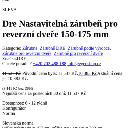
SLEVA
Dre Nastavitelná zárubeň pro
reverzní dveře 150-175 mm
Kategorie:
Zárubně
,
Zárubně DRE
,
Zárubně podle výrobce
,
Zárubně pro reverzní dveře
,
Zárubně pro reverzní dveře
Značka:
DRE
Chcete poradit ?
+420 702 488 188
info@egeoshop.cz
11 537
Kč
Původní cena byla: 11 537 Kč.
10 383
Kč
Aktuální cena
je: 10 383 Kč.
(
8 441
Kč
bez DPH)
Nejnižší cena za posledních 30 dní:
11 537
Kč
Dostupnost:
6 - 12 týdnů
Konfigurátor
Norma
Slovenská norma: