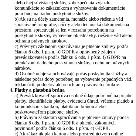
alebo inej súvisiacej služby, zabezpečenia výjazdu,
komunikácie so zákazníkom a vyhotovenia dokumentácie
potrebnej na riadne poskytnutie služby.
b) Ak sú na účely zamerania, montáže alebo riešenia vád
spracúvané fotografie, náčrty alebo technická dokumentácia
priestoru, spracúvajú sa len v rozsahu potrebnom na
poskytnutie služby, vybavenie objednávky, riešenie vád alebo
ochranu právnych nárokov.
c) Právnym základom spracúvania je plnenie zmluvy podľa
článku 6 ods. 1 písm. b) GDPR a oprávnený záujem
prevádzkovateľa podľa článku 6 ods. 1 písm. f) GDPR na
preukázaní riadneho poskytnutia služby a ochrane právnych
nárokov.
d) Osobné údaje sa uchovávajú počas poskytnutia služby a
následne počas doby potrebnej na vybavenie prípadných vád,
reklamácií, podnetov alebo ochranu právnych nárokov.
Platby a platobná brána
a) Prevádzkovateľ spracúva osobné údaje potrebné na prijatie
platby, identifikáciu platby, evidenciu úhrad, vrátenie platieb a
komunikáciu s bankou, platobnou bránou alebo
poskytovateľom platobnej služby.
b) Právnym základom spracúvania je plnenie zmluvy podľa
článku 6 ods. 1 písm. b) GDPR a plnenie zákonných
povinností podľa článku 6 ods. 1 písm. c) GDPR.
c) Ak zákazník platí kartou alebo prostredníctvom online