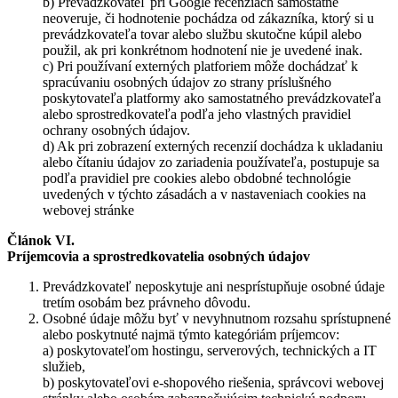
b) Prevádzkovateľ pri Google recenziách samostatne
neoveruje, či hodnotenie pochádza od zákazníka, ktorý si u
prevádzkovateľa tovar alebo službu skutočne kúpil alebo
použil, ak pri konkrétnom hodnotení nie je uvedené inak.
c) Pri používaní externých platforiem môže dochádzať k
spracúvaniu osobných údajov zo strany príslušného
poskytovateľa platformy ako samostatného prevádzkovateľa
alebo sprostredkovateľa podľa jeho vlastných pravidiel
ochrany osobných údajov.
d) Ak pri zobrazení externých recenzií dochádza k ukladaniu
alebo čítaniu údajov zo zariadenia používateľa, postupuje sa
podľa pravidiel pre cookies alebo obdobné technológie
uvedených v týchto zásadách a v nastaveniach cookies na
webovej stránke
Článok VI.
Príjemcovia a sprostredkovatelia osobných údajov
Prevádzkovateľ neposkytuje ani nesprístupňuje osobné údaje
tretím osobám bez právneho dôvodu.
Osobné údaje môžu byť v nevyhnutnom rozsahu sprístupnené
alebo poskytnuté najmä týmto kategóriám príjemcov:
a) poskytovateľom hostingu, serverových, technických a IT
služieb,
b) poskytovateľovi e-shopového riešenia, správcovi webovej