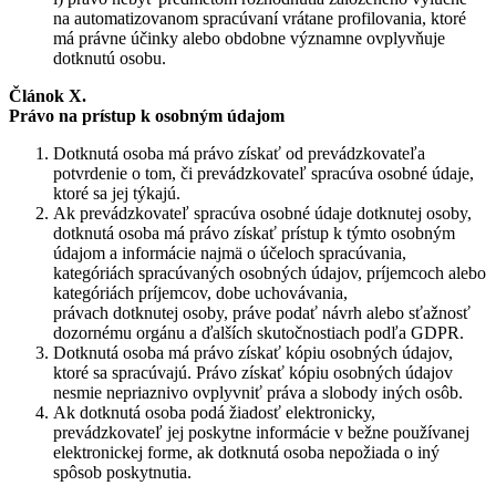
na automatizovanom spracúvaní vrátane profilovania, ktoré
má právne účinky alebo obdobne významne ovplyvňuje
dotknutú osobu.
Článok X.
Právo na prístup k osobným údajom
Dotknutá osoba má právo získať od prevádzkovateľa
potvrdenie o tom, či prevádzkovateľ spracúva osobné údaje,
ktoré sa jej týkajú.
Ak prevádzkovateľ spracúva osobné údaje dotknutej osoby,
dotknutá osoba má právo získať prístup k týmto osobným
údajom a informácie najmä o účeloch spracúvania,
kategóriách spracúvaných osobných údajov, príjemcoch alebo
kategóriách príjemcov, dobe uchovávania,
právach dotknutej osoby, práve podať návrh alebo sťažnosť
dozornému orgánu a ďalších skutočnostiach podľa GDPR.
Dotknutá osoba má právo získať kópiu osobných údajov,
ktoré sa spracúvajú. Právo získať kópiu osobných údajov
nesmie nepriaznivo ovplyvniť práva a slobody iných osôb.
Ak dotknutá osoba podá žiadosť elektronicky,
prevádzkovateľ jej poskytne informácie v bežne používanej
elektronickej forme, ak dotknutá osoba nepožiada o iný
spôsob poskytnutia.