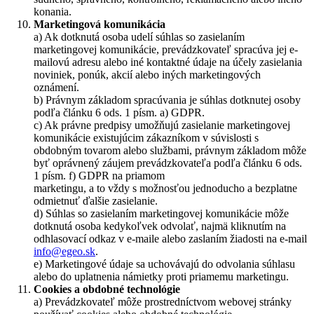
konania.
Marketingová komunikácia
a) Ak dotknutá osoba udelí súhlas so zasielaním
marketingovej komunikácie, prevádzkovateľ spracúva jej e-
mailovú adresu alebo iné kontaktné údaje na účely zasielania
noviniek, ponúk, akcií alebo iných marketingových
oznámení.
b) Právnym základom spracúvania je súhlas dotknutej osoby
podľa článku 6 ods. 1 písm. a) GDPR.
c) Ak právne predpisy umožňujú zasielanie marketingovej
komunikácie existujúcim zákazníkom v súvislosti s
obdobným tovarom alebo službami, právnym základom môže
byť oprávnený záujem prevádzkovateľa podľa článku 6 ods.
1 písm. f) GDPR na priamom
marketingu, a to vždy s možnosťou jednoducho a bezplatne
odmietnuť ďalšie zasielanie.
d) Súhlas so zasielaním marketingovej komunikácie môže
dotknutá osoba kedykoľvek odvolať, najmä kliknutím na
odhlasovací odkaz v e-maile alebo zaslaním žiadosti na e-mail
info@egeo.sk
.
e) Marketingové údaje sa uchovávajú do odvolania súhlasu
alebo do uplatnenia námietky proti priamemu marketingu.
Cookies a obdobné technológie
a) Prevádzkovateľ môže prostredníctvom webovej stránky