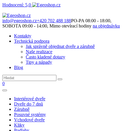
Hodnocení: 5,0
Není to jen o produktech. Je to o prostoru, který spolu vytváříme.
info@egeoshop.cz
+420 702 488 188
PO-PA 08:00 - 18:00,
SOBOTA 09:00 - 14:00, Mimo otevírací hodiny
na objednávku
Kontakty
Technická podpora
Jak správně objednat dveře a zárubně
Naše realizace
Často kladené dotazy
Tipy a nápady
Blog
0
Interiérové dveře
Dveře do 7 dnů
Zárubně
Posuvné systémy
Vchodové dveře
Kliky
Podlahy