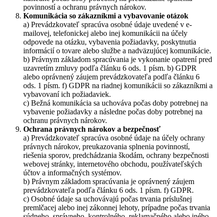
povinností a ochranu právnych nárokov.
Komunikácia so zákazníkmi a vybavovanie otázok
a) Prevádzkovateľ spracúva osobné údaje uvedené v e-
mailovej, telefonickej alebo inej komunikácii na účely
odpovede na otázku, vybavenia požiadavky, poskytnutia
informácií o tovare alebo službe a nadväzujúcej komunikácie.
b) Právnym základom spracúvania je vykonanie opatrení pred
uzavretím zmluvy podľa článku 6 ods. 1 písm. b) GDPR
alebo oprávnený záujem prevádzkovateľa podľa článku 6
ods. 1 písm. f) GDPR na riadnej komunikácii so zákazníkmi a
vybavovaní ich požiadaviek.
c) Bežná komunikácia sa uchováva počas doby potrebnej na
vybavenie požiadavky a následne počas doby potrebnej na
ochranu právnych nárokov.
Ochrana právnych nárokov a bezpečnosť
a) Prevádzkovateľ spracúva osobné údaje na účely ochrany
právnych nárokov, preukazovania splnenia povinností,
riešenia sporov, predchádzania škodám, ochrany bezpečnosti
webovej stránky, internetového obchodu, používateľských
účtov a informačných systémov.
b) Právnym základom spracúvania je oprávnený záujem
prevádzkovateľa podľa článku 6 ods. 1 písm. f) GDPR.
c) Osobné údaje sa uchovávajú počas trvania príslušnej
premlčacej alebo inej zákonnej lehoty, prípadne počas trvania
súdneho, správneho, kontrolného, reklamačného alebo iného