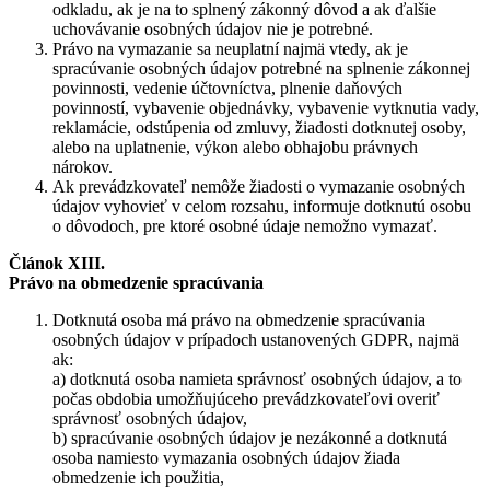
odkladu, ak je na to splnený zákonný dôvod a ak ďalšie
uchovávanie osobných údajov nie je potrebné.
Právo na vymazanie sa neuplatní najmä vtedy, ak je
spracúvanie osobných údajov potrebné na splnenie zákonnej
povinnosti, vedenie účtovníctva, plnenie daňových
povinností, vybavenie objednávky, vybavenie vytknutia vady,
reklamácie, odstúpenia od zmluvy, žiadosti dotknutej osoby,
alebo na uplatnenie, výkon alebo obhajobu právnych
nárokov.
Ak prevádzkovateľ nemôže žiadosti o vymazanie osobných
údajov vyhovieť v celom rozsahu, informuje dotknutú osobu
o dôvodoch, pre ktoré osobné údaje nemožno vymazať.
Článok XIII.
Právo na obmedzenie spracúvania
Dotknutá osoba má právo na obmedzenie spracúvania
osobných údajov v prípadoch ustanovených GDPR, najmä
ak:
a) dotknutá osoba namieta správnosť osobných údajov, a to
počas obdobia umožňujúceho prevádzkovateľovi overiť
správnosť osobných údajov,
b) spracúvanie osobných údajov je nezákonné a dotknutá
osoba namiesto vymazania osobných údajov žiada
obmedzenie ich použitia,