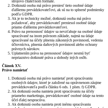
strojovo čitateľnom formáte.
Dotknutá osoba má právo preniesť tieto osobné údaje
ďalšiemu prevádzkovateľovi, ak sú na to splnené podmienky
podľa GDPR.
Ak je to technicky možné, dotknutá osoba má právo
požadovať, aby prevádzkovateľ preniesol osobné údaje
priamo ďalšiemu prevádzkovateľovi.
Právo na prenosnosť údajov sa nevzťahuje na osobné údaje
spracúvané na inom právnom základe, najmä na údaje
spracúvané na účely plnenia zákonných povinností, vedenia
účtovníctva, plnenia daňových povinností alebo ochrany
právnych nárokov.
Uplatnením práva na prenosnosť údajov nesmú byť
nepriaznivo dotknuté práva a slobody iných osôb.
Článok XV.
Právo namietať
Dotknutá osoba má právo namietať proti spracúvaniu
osobných údajov, ktoré je založené na oprávnenom záujme
prevádzkovateľa podľa článku 6 ods. 1 písm. f) GDPR.
Ak dotknutá osoba namieta proti spracúvaniu na účely
priameho marketingu, prevádzkovateľ osobné údaje na tento
účel ďalej nespracúva.
Ak dotknutá osoba namieta proti inému spracúvaniu