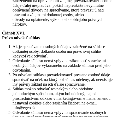
založenému na oprávnenom záujme, prevádzkovateľ osobné
údaje ďalej nespracúva, pokiaľ nepreukáže nevyhnutné
oprávnené dôvody na spracúvanie, ktoré prevažujú nad
právami a záujmami dotknutej osoby, alebo
dôvody na uplatnenie, výkon alebo obhajobu právnych
nárokov.
Článok XVI.
Právo odvolať súhlas
Ak je spracúvanie osobných údajov založené na súhlase
dotknutej osoby, dotknutá osoba má právo svoj súhlas
kedykoľvek odvolať.
Odvolanie súhlasu nemá vplyv na zákonnosť spracúvania
osobných údajov vykonaného na základe súhlasu pred jeho
odvolaním.
Po odvolaní súhlasu prevádzkovateľ prestane osobné údaje
spracúvať na účel, na ktorý bol súhlas udelený, ak neexistuje
iný právny základ na ich ďalšie spracúvanie.
Súhlas možno odvolať rovnakým alebo obdobne
jednoduchým spôsobom, akým bol udelený, najmä
prostredníctvom odkazu v marketingovom e-maile, zmenou
nastavení cookies alebo zaslaním žiadosti na e-mail
info@egeo.sk.
Odvolanie súhlasu nemá vplyv na spracúvanie osobných