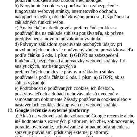
používať cookies alebo obdobné technológie.
b) Nevyhnutné cookies sa používajú na zabezpečenie
fungovania webovej stránky, internetového obchodu,
nákupného košíka, objednávkového procesu, bezpečnosti a
základných funkcií webu.
c) Analytické, marketingové a preferenčné cookies sa
používajú iba na základe súhlasu používateľa, ak právne
predpisy neustanovujú inú zákonnú výnimku.
d) Právnym základom spracúvania osobných údajov pri
nevyhnutných cookies je oprávnený záujem prevádzkovateľa
podľa článku 6 ods. 1 písm. f) GDPR na zabezpečení
funkčnosti, bezpečnosti a prevádzky webovej stránky. Pri
analytických, marketingových a
preferenčných cookies je právnym základom súhlas
používateľa podľa článku 6 ods. 1 písm. a) GDPR, ak sa
súhlas vyžaduje.
e) Podrobnosti o používaných cookies, ich účeloch,
poskytovateľoch a dobách uchovávania sú uvedené v
samostatnom dokumente Zásady používania cookies alebo v
nastaveniach cookies dostupných na webovej stránke.
Google recenzie a externé platformy
a) Ak sú na webovej stránke zobrazené Google recenzie alebo
iné hodnotenia z externých platforiem, ich zber, zobrazovanie,
poradie, overovanie, uchovávanie a prípadné odstránenie sa
spravuje pravidlami príslušnej externej platformy.