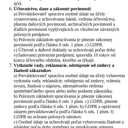
účel.
Účtovníctvo, dane a zákonné povinnosti
a) Prevádzkovateľ spracúva osobné údaje na účely
vystavovania a uchovávania faktúr, vedenia účtovníctva,
plnenia daňových povinností, archivačných povinností a
ďalších povinností vyplývajúcich zo všeobecne záväzných
právnych predpisov.
b) Právnym základom spracúvania je plnenie zákonnej
povinnosti podľa článku 6 ods. 1 písm. c) GDPR.
c) Účtovné a daňové doklady sa uchovávajú počas doby
vyžadovanej právnymi predpismi, spravidla 10 rokov od
konca účtovného obdobia, ktorého sa týkajú.
Vytknutie vady, reklamácie, odstúpenie od zmluvy a
žiadosti zákazníkov
a) Prevádzkovateľ spracúva osobné údaje na účely vybavenia
vytknutia vady, reklamácie, odstúpenia od zmluvy, vrátenia
tovaru, žiadosti o nápravu, alternatívneho riešenia
spotrebiteľského sporu alebo iného podnetu zákazníka.
b) Právnym základom spracúvania je plnenie zákonnej
povinnosti podľa článku 6 ods. 1 písm. c) GDPR, plnenie
zmluvy podľa článku 6 ods. 1 písm. b) GDPR a oprávnený
záujem prevádzkovateľa podľa článku 6 ods. 1 písm. f)
GDPR na ochrane právnych nárokov.
c) Osobné údaje sa uchovávajú počas vybavovania žiadosti a
následne počas doby potrebnej na preukázanie splnenia