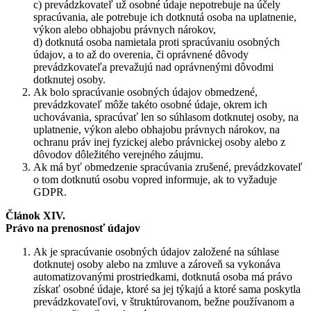
c) prevádzkovateľ už osobné údaje nepotrebuje na účely
spracúvania, ale potrebuje ich dotknutá osoba na uplatnenie,
výkon alebo obhajobu právnych nárokov,
d) dotknutá osoba namietala proti spracúvaniu osobných
údajov, a to až do overenia, či oprávnené dôvody
prevádzkovateľa prevažujú nad oprávnenými dôvodmi
dotknutej osoby.
Ak bolo spracúvanie osobných údajov obmedzené,
prevádzkovateľ môže takéto osobné údaje, okrem ich
uchovávania, spracúvať len so súhlasom dotknutej osoby, na
uplatnenie, výkon alebo obhajobu právnych nárokov, na
ochranu práv inej fyzickej alebo právnickej osoby alebo z
dôvodov dôležitého verejného záujmu.
Ak má byť obmedzenie spracúvania zrušené, prevádzkovateľ
o tom dotknutú osobu vopred informuje, ak to vyžaduje
GDPR.
Článok XIV.
Právo na prenosnosť údajov
Ak je spracúvanie osobných údajov založené na súhlase
dotknutej osoby alebo na zmluve a zároveň sa vykonáva
automatizovanými prostriedkami, dotknutá osoba má právo
získať osobné údaje, ktoré sa jej týkajú a ktoré sama poskytla
prevádzkovateľovi, v štruktúrovanom, bežne používanom a