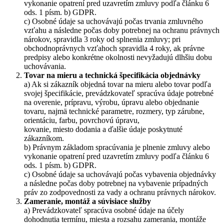
vykonanie opatrení pred uzavretím zmluvy podľa článku 6
ods. 1 písm. b) GDPR.
c) Osobné údaje sa uchovávajú počas trvania zmluvného
vzťahu a následne počas doby potrebnej na ochranu právnych
nárokov, spravidla 3 roky od splnenia zmluvy; pri
obchodnoprávnych vzťahoch spravidla 4 roky, ak právne
predpisy alebo konkrétne okolnosti nevyžadujú dlhšiu dobu
uchovávania.
Tovar na mieru a technická špecifikácia objednávky
a) Ak si zákazník objedná tovar na mieru alebo tovar podľa
svojej špecifikácie, prevádzkovateľ spracúva údaje potrebné
na overenie, prípravu, výrobu, úpravu alebo objednanie
tovaru, najmä technické parametre, rozmery, typ zárubne,
orientáciu, farbu, povrchovú úpravu,
kovanie, miesto dodania a ďalšie údaje poskytnuté
zákazníkom.
b) Právnym základom spracúvania je plnenie zmluvy alebo
vykonanie opatrení pred uzavretím zmluvy podľa článku 6
ods. 1 písm. b) GDPR.
c) Osobné údaje sa uchovávajú počas vybavenia objednávky
a následne počas doby potrebnej na vybavenie prípadných
práv zo zodpovednosti za vady a ochranu právnych nárokov.
Zameranie, montáž a súvisiace služby
a) Prevádzkovateľ spracúva osobné údaje na účely
dohodnutia termínu, miesta a rozsahu zamerania, montáže