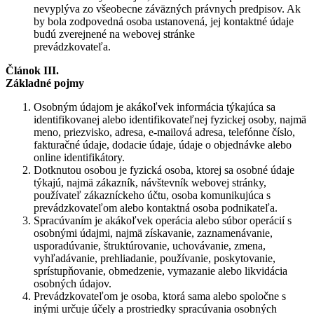
nevyplýva zo všeobecne záväzných právnych predpisov. Ak
by bola zodpovedná osoba ustanovená, jej kontaktné údaje
budú zverejnené na webovej stránke
prevádzkovateľa.
Článok III.
Základné pojmy
Osobným údajom je akákoľvek informácia týkajúca sa
identifikovanej alebo identifikovateľnej fyzickej osoby, najmä
meno, priezvisko, adresa, e-mailová adresa, telefónne číslo,
fakturačné údaje, dodacie údaje, údaje o objednávke alebo
online identifikátory.
Dotknutou osobou je fyzická osoba, ktorej sa osobné údaje
týkajú, najmä zákazník, návštevník webovej stránky,
používateľ zákazníckeho účtu, osoba komunikujúca s
prevádzkovateľom alebo kontaktná osoba podnikateľa.
Spracúvaním je akákoľvek operácia alebo súbor operácií s
osobnými údajmi, najmä získavanie, zaznamenávanie,
usporadúvanie, štruktúrovanie, uchovávanie, zmena,
vyhľadávanie, prehliadanie, používanie, poskytovanie,
sprístupňovanie, obmedzenie, vymazanie alebo likvidácia
osobných údajov.
Prevádzkovateľom je osoba, ktorá sama alebo spoločne s
inými určuje účely a prostriedky spracúvania osobných