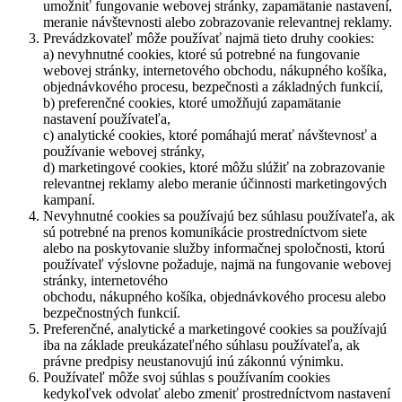
umožniť fungovanie webovej stránky, zapamätanie nastavení,
meranie návštevnosti alebo zobrazovanie relevantnej reklamy.
Prevádzkovateľ môže používať najmä tieto druhy cookies:
a) nevyhnutné cookies, ktoré sú potrebné na fungovanie
webovej stránky, internetového obchodu, nákupného košíka,
objednávkového procesu, bezpečnosti a základných funkcií,
b) preferenčné cookies, ktoré umožňujú zapamätanie
nastavení používateľa,
c) analytické cookies, ktoré pomáhajú merať návštevnosť a
používanie webovej stránky,
d) marketingové cookies, ktoré môžu slúžiť na zobrazovanie
relevantnej reklamy alebo meranie účinnosti marketingových
kampaní.
Nevyhnutné cookies sa používajú bez súhlasu používateľa, ak
sú potrebné na prenos komunikácie prostredníctvom siete
alebo na poskytovanie služby informačnej spoločnosti, ktorú
používateľ výslovne požaduje, najmä na fungovanie webovej
stránky, internetového
obchodu, nákupného košíka, objednávkového procesu alebo
bezpečnostných funkcií.
Preferenčné, analytické a marketingové cookies sa používajú
iba na základe preukázateľného súhlasu používateľa, ak
právne predpisy neustanovujú inú zákonnú výnimku.
Používateľ môže svoj súhlas s používaním cookies
kedykoľvek odvolať alebo zmeniť prostredníctvom nastavení