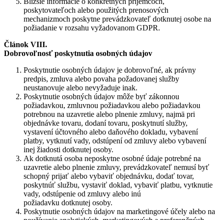
Bližšie informácie o konkrétnych príjemcoch,
poskytovateľoch alebo použitých prenosových
mechanizmoch poskytne prevádzkovateľ dotknutej osobe na
požiadanie v rozsahu vyžadovanom GDPR.
Článok VIII.
Dobrovoľnosť poskytnutia osobných údajov
Poskytnutie osobných údajov je dobrovoľné, ak právny
predpis, zmluva alebo povaha požadovanej služby
neustanovuje alebo nevyžaduje inak.
Poskytnutie osobných údajov môže byť zákonnou
požiadavkou, zmluvnou požiadavkou alebo požiadavkou
potrebnou na uzavretie alebo plnenie zmluvy, najmä pri
objednávke tovaru, dodaní tovaru, poskytnutí služby,
vystavení účtovného alebo daňového dokladu, vybavení
platby, vytknutí vady, odstúpení od zmluvy alebo vybavení
inej žiadosti dotknutej osoby.
Ak dotknutá osoba neposkytne osobné údaje potrebné na
uzavretie alebo plnenie zmluvy, prevádzkovateľ nemusí byť
schopný prijať alebo vybaviť objednávku, dodať tovar,
poskytnúť službu, vystaviť doklad, vybaviť platbu, vytknutie
vady, odstúpenie od zmluvy alebo inú
požiadavku dotknutej osoby.
Poskytnutie osobných údajov na marketingové účely alebo na