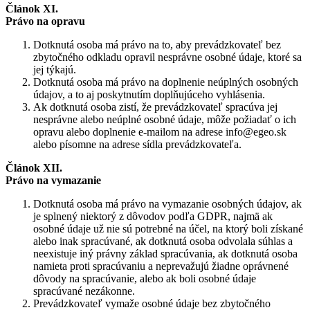
Článok XI.
Právo na opravu
Dotknutá osoba má právo na to, aby prevádzkovateľ bez
zbytočného odkladu opravil nesprávne osobné údaje, ktoré sa
jej týkajú.
Dotknutá osoba má právo na doplnenie neúplných osobných
údajov, a to aj poskytnutím doplňujúceho vyhlásenia.
Ak dotknutá osoba zistí, že prevádzkovateľ spracúva jej
nesprávne alebo neúplné osobné údaje, môže požiadať o ich
opravu alebo doplnenie e-mailom na adrese info@egeo.sk
alebo písomne na adrese sídla prevádzkovateľa.
Článok XII.
Právo na vymazanie
Dotknutá osoba má právo na vymazanie osobných údajov, ak
je splnený niektorý z dôvodov podľa GDPR, najmä ak
osobné údaje už nie sú potrebné na účel, na ktorý boli získané
alebo inak spracúvané, ak dotknutá osoba odvolala súhlas a
neexistuje iný právny základ spracúvania, ak dotknutá osoba
namieta proti spracúvaniu a neprevažujú žiadne oprávnené
dôvody na spracúvanie, alebo ak boli osobné údaje
spracúvané nezákonne.
Prevádzkovateľ vymaže osobné údaje bez zbytočného