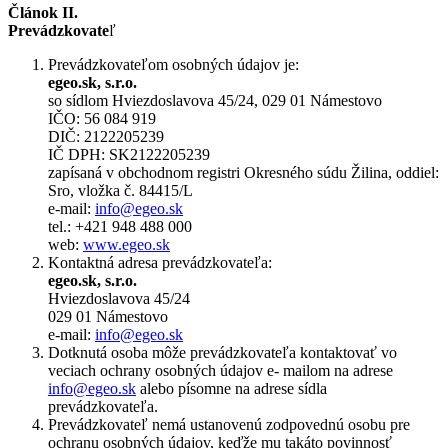
Článok II.
Prevádzkovate
ľ
Prevádzkovateľom osobných údajov je:
egeo.sk, s.r.o.
so sídlom Hviezdoslavova 45/24, 029 01 Námestovo
IČO: 56 084 919
DIČ: 2122205239
IČ DPH: SK2122205239
zapísaná v obchodnom registri Okresného súdu Žilina, oddiel:
Sro, vložka č. 84415/L
e-mail:
info@egeo.sk
tel.: +421 948 488 000
web:
www.egeo.sk
Kontaktná adresa prevádzkovateľa:
egeo.sk, s.r.o.
Hviezdoslavova 45/24
029 01 Námestovo
e-mail:
info@egeo.sk
Dotknutá osoba môže prevádzkovateľa kontaktovať vo
veciach ochrany osobných údajov e- mailom na adrese
info@egeo.sk
alebo písomne na adrese sídla
prevádzkovateľa.
Prevádzkovateľ nemá ustanovenú zodpovednú osobu pre
ochranu osobných údajov, keďže mu takáto povinnosť