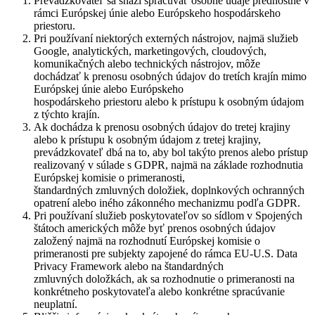
Prevádzkovateľ sa snaží spracúvať osobné údaje prednostne v
rámci Európskej únie alebo Európskeho hospodárskeho
priestoru.
Pri používaní niektorých externých nástrojov, najmä služieb
Google, analytických, marketingových, cloudových,
komunikačných alebo technických nástrojov, môže
dochádzať k prenosu osobných údajov do tretích krajín mimo
Európskej únie alebo Európskeho
hospodárskeho priestoru alebo k prístupu k osobným údajom
z týchto krajín.
Ak dochádza k prenosu osobných údajov do tretej krajiny
alebo k prístupu k osobným údajom z tretej krajiny,
prevádzkovateľ dbá na to, aby bol takýto prenos alebo prístup
realizovaný v súlade s GDPR, najmä na základe rozhodnutia
Európskej komisie o primeranosti,
štandardných zmluvných doložiek, doplnkových ochranných
opatrení alebo iného zákonného mechanizmu podľa GDPR.
Pri používaní služieb poskytovateľov so sídlom v Spojených
štátoch amerických môže byť prenos osobných údajov
založený najmä na rozhodnutí Európskej komisie o
primeranosti pre subjekty zapojené do rámca EU-U.S. Data
Privacy Framework alebo na štandardných
zmluvných doložkách, ak sa rozhodnutie o primeranosti na
konkrétneho poskytovateľa alebo konkrétne spracúvanie
neuplatní.