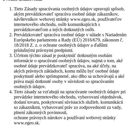
Tieto Zásady spracúvania osobných údajov upravujú spôsob,
akým prevádzkovateľ spracúva osobné údaje zákazníkov,
návštevníkov webovej stránky www.egeo.sk, používateľov
internetového obchodu, osôb komunikujúcich s
prevádzkovateľom a iných dotknutých osôb.
Prevádzkovateľ spracúva osobné údaje v súlade s Nariadením
Európskeho parlamentu a Rady (EÚ) 2016/679, zákonom č.
18/2018 Z. z. o ochrane osobných údajov a ďalšími
príslušnými právnymi predpismi.
Účelom týchto zásad je poskytnúť dotknutým osobám
informácie o spracúvaní osobných údajov, najmä o tom, aké
osobné údaje prevádzkovateľ spracúva, na aké účely, na
akých právnych základoch, komu môžu byť osobné údaje
poskytnuté alebo sprístupnené, ako dlho sa uchovávajú a aké
práva majú dotknuté osoby v súvislosti so spracúvaním
osobných údajov.
Tieto zásady sa vzťahujú na spracúvanie osobných údajov pri
prevádzke internetového obchodu, vybavovaní objednávok,
dodaní tovaru, poskytovaní súvisiacich služieb, komunikácii
so zákazníkmi, vybavovaní práv zo zodpovednosti za vady,
plnení zákonných povinností,
ochrane právnych nárokov a používaní webovej stránky
www.egeo.sk.