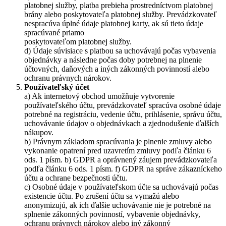
platobnej služby, platba prebieha prostredníctvom platobnej
brány alebo poskytovateľa platobnej služby. Prevádzkovateľ
nespracúva úplné údaje platobnej karty, ak sú tieto údaje
spracúvané priamo
poskytovateľom platobnej služby.
d) Údaje súvisiace s platbou sa uchovávajú počas vybavenia
objednávky a následne počas doby potrebnej na plnenie
účtovných, daňových a iných zákonných povinností alebo
ochranu právnych nárokov.
Používateľský účet
a) Ak internetový obchod umožňuje vytvorenie
používateľského účtu, prevádzkovateľ spracúva osobné údaje
potrebné na registráciu, vedenie účtu, prihlásenie, správu účtu,
uchovávanie údajov o objednávkach a zjednodušenie ďalších
nákupov.
b) Právnym základom spracúvania je plnenie zmluvy alebo
vykonanie opatrení pred uzavretím zmluvy podľa článku 6
ods. 1 písm. b) GDPR a oprávnený záujem prevádzkovateľa
podľa článku 6 ods. 1 písm. f) GDPR na správe zákazníckeho
účtu a ochrane bezpečnosti účtu.
c) Osobné údaje v používateľskom účte sa uchovávajú počas
existencie účtu. Po zrušení účtu sa vymažú alebo
anonymizujú, ak ich ďalšie uchovávanie nie je potrebné na
splnenie zákonných povinností, vybavenie objednávky,
ochranu právnych nárokov alebo iný zákonný