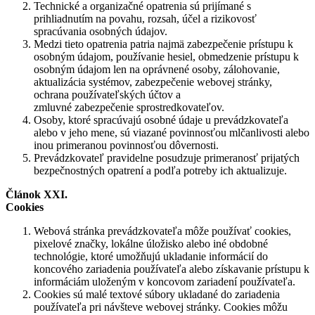
Technické a organizačné opatrenia sú prijímané s
prihliadnutím na povahu, rozsah, účel a rizikovosť
spracúvania osobných údajov.
Medzi tieto opatrenia patria najmä zabezpečenie prístupu k
osobným údajom, používanie hesiel, obmedzenie prístupu k
osobným údajom len na oprávnené osoby, zálohovanie,
aktualizácia systémov, zabezpečenie webovej stránky,
ochrana používateľských účtov a
zmluvné zabezpečenie sprostredkovateľov.
Osoby, ktoré spracúvajú osobné údaje u prevádzkovateľa
alebo v jeho mene, sú viazané povinnosťou mlčanlivosti alebo
inou primeranou povinnosťou dôvernosti.
Prevádzkovateľ pravidelne posudzuje primeranosť prijatých
bezpečnostných opatrení a podľa potreby ich aktualizuje.
Článok XXI.
Cookies
Webová stránka prevádzkovateľa môže používať cookies,
pixelové značky, lokálne úložisko alebo iné obdobné
technológie, ktoré umožňujú ukladanie informácií do
koncového zariadenia používateľa alebo získavanie prístupu k
informáciám uloženým v koncovom zariadení používateľa.
Cookies sú malé textové súbory ukladané do zariadenia
používateľa pri návšteve webovej stránky. Cookies môžu