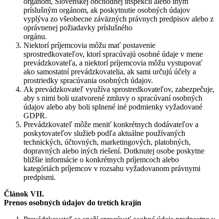
orgánom, Slovenskej obchodnej inšpekcii alebo iným
príslušným orgánom, ak poskytnutie osobných údajov
vyplýva zo všeobecne záväzných právnych predpisov alebo z
oprávnenej požiadavky príslušného
orgánu.
Niektorí príjemcovia môžu mať postavenie
sprostredkovateľov, ktorí spracúvajú osobné údaje v mene
prevádzkovateľa, a niektorí príjemcovia môžu vystupovať
ako samostatní prevádzkovatelia, ak sami určujú účely a
prostriedky spracúvania osobných údajov.
Ak prevádzkovateľ využíva sprostredkovateľov, zabezpečuje,
aby s nimi boli uzatvorené zmluvy o spracúvaní osobných
údajov alebo aby boli splnené iné podmienky vyžadované
GDPR.
Prevádzkovateľ môže meniť konkrétnych dodávateľov a
poskytovateľov služieb podľa aktuálne používaných
technických, účtovných, marketingových, platobných,
dopravných alebo iných riešení. Dotknutej osobe poskytne
bližšie informácie o konkrétnych príjemcoch alebo
kategóriách príjemcov v rozsahu vyžadovanom právnymi
predpismi.
Článok VII.
Prenos osobných údajov do tretích krajín