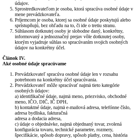
údajov.
Sprostredkovateľom je osoba, ktorá spracúva osobné údaje v
mene prevádzkovateľa.
Príjemcom je osoba, ktorej sa osobné údaje poskytujú alebo
sprístupňujú, bez ohľadu na to, či ide o tretiu stranu.
Súhlasom dotknutej osoby je slobodne daný, konkrétny,
informovaný a jednoznačný prejav vôle dotknutej osoby,
ktorým vyjadruje súhlas so spracúvaním svojich osobných
údajov na konkrétny účel.
Článok IV.
Aké osobné údaje spracúvame
Prevádzkovateľ spracúva osobné údaje len v rozsahu
potrebnom na konkrétny účel spracúvania.
Prevádzkovateľ môže spracúvať najmä tieto kategórie
osobných údajov:
a) identifikačné údaje, najmä meno, priezvisko, obchodné
meno, IČO, DIČ, IČ DPH,
b) kontaktné údaje, najmä e-mailová adresa, telefónne číslo,
adresa bydliska, fakturačná
adresa a dodacia adresa,
c) údaje o objednávke, najmä objednaný tovar, zvolená
konfigurácia tovaru, technické parametre, rozmery,
špecifikácie, spôsob dopravy, spôsob platby, cena, história