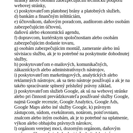
stránky alebo osobám zabezpečujúcim technickú podporu
webovej stránky,
c) poskytovateľom platobnej brány a platobných služieb,
d) bankám a finančným inštitúciám,
e) účtovníkom, daňovým poradcom, audítorom alebo osobám
zabezpečujúcim účtovnú,
daňovú alebo ekonomickú agendu,
f) dopravcom, kuriérskym spoločnostiam alebo osobám
zabezpečujúcim dodanie tovaru,
g) osobám zabezpečujúcim montáž, zameranie alebo inú
súvisiacu službu, ak je to potrebné na poskytnutie dohodnutej
služby,
h) poskytovateľom e-mailových, komunikačných,
zákazníckych alebo administratívnych nástrojov,
i) poskytovateľom marketingových, analytických alebo
reklamných nástrojov, ak sa tieto nástroje používajú a ak je na
takéto spracúvanie splnený príslušný právny základ,
j) poskytovateľom služieb Google, ak sú na webovej stránke
alebo pri činnosti prevádzkovateľa používané služby Google,
najmä Google recenzie, Google Analytics, Google Ads,
Google Maps alebo iné služby Google, k) právnym
zástupcom, súdom, exekútorom, notárom, poisťovniam,
znalcom alebo iným osobám, ak je to potrebné na uplatnenie,
výkon alebo obhajobu právnych nárokov,
l) orgánom verejnej moci, dozorným orgánom, daňovým