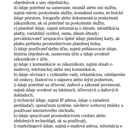
objednávok a stav objednávky,
d) údaje potrebné na zameranie, montáž alebo inú službu,
najmä miesto poskytnutia služby, kontaktná osoba, technické
údaje priestoru, fotografie alebo dokumentácia poskytnutá
zákazníkom, ak sú potrebné na poskytnutie služby,
e) platobné údaje, najmä informácia o úhrade, identifikácia
platby, variabilný symbol, suma, dátum úhrady;
prevádzkovateľ nespracúva úplné údaje platobnej karty, ak
platba prebieha prostredníctvom platobnej brány,
f) údaje používateľského účtu, najmä prihlasovacie údaje,
história objednávok, nastavenia účtu a údaje uvedené
zákazníkom v účte,
g) údaje z komunikácie so zákazníkom, najmä obsah e-
mailovej, telefonickej alebo inej komunikácie,
h) údaje súvisiace s vytknutím vady, reklamáciou, odstúpením
od zmluvy, žiadosťou o nápravu alebo iným podnetom,
i) údaje potrebné na účtovné, daňové a zákonné povinnosti,
najmä údaje uvedené na faktúrach, účtovných a daňových
dokladoch,
j) technické údaje, najmä IP adresa, údaje o zariadení,
prehliadači, operačnom systéme, návšteve webovej stránky a
používaní internetového obchodu,
k) údaje spracúvané prostredníctvom cookies alebo
obdobných technológií, ak sa používajú,
l) marketingové údaje, najmä e-mailová adresa, informácia o