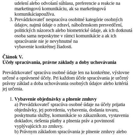
udelení alebo odvolaní súhlasu, preferencie a reakcie na
marketingovú komunikáciu, ak sa marketingová
komunikáciapoužíva.
Prevádzkovateľ nespracúva osobitné kategórie osobných
údajov, najmä údaje o zdraví, náboženskom presvedčení,
politických názoroch alebo biometrické údaje, ak ich dotknutá
osoba sama neposkytne v rámci komunikácie a ak ich
spracúvanie nie je nevyhnutné na
vybavenie konkrétnej žiadosti.
Článok V.
Účely spracúvania, právne základy a doby uchovávania
Prevádzkovateľ spracúva osobné údaje len na konkrétne, výslovne
určené a oprávnené účely. Pri každom účele spracúvania je určený
právny základ a doba uchovávania osobných údajov alebo kritériá
jej určenia.
Vybavenie objednávky a plnenie zmluvy
a) Prevádzkovateľ spracúva osobné údaje na účely prijatia
objednávky, jej potvrdenia, vybavenia, dodania tovaru,
poskytnutia služby, komunikácie so zákazníkom, vystavenia
dokladov, riešenia platby a plnenia práv a povinností
vyplývajúcich zo zmluvy.
b) Právnym základom spracúvania je plnenie zmluvy alebo