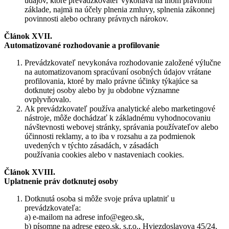
údajov, ktoré prevádzkovateľ vykonáva na inom právnom
základe, najmä na účely plnenia zmluvy, splnenia zákonnej
povinnosti alebo ochrany právnych nárokov.
Článok XVII.
Automatizované rozhodovanie a profilovanie
Prevádzkovateľ nevykonáva rozhodovanie založené výlučne
na automatizovanom spracúvaní osobných údajov vrátane
profilovania, ktoré by malo právne účinky týkajúce sa
dotknutej osoby alebo by ju obdobne významne
ovplyvňovalo.
Ak prevádzkovateľ používa analytické alebo marketingové
nástroje, môže dochádzať k základnému vyhodnocovaniu
návštevnosti webovej stránky, správania používateľov alebo
účinnosti reklamy, a to iba v rozsahu a za podmienok
uvedených v týchto zásadách, v zásadách
používania cookies alebo v nastaveniach cookies.
Článok XVIII.
Uplatnenie práv dotknutej osoby
Dotknutá osoba si môže svoje práva uplatniť u
prevádzkovateľa:
a) e-mailom na adrese info@egeo.sk,
b) písomne na adrese egeo.sk, s.r.o., Hviezdoslavova 45/24,