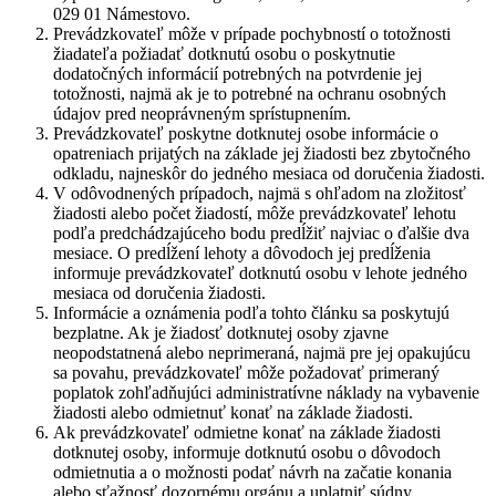
029 01 Námestovo.
Prevádzkovateľ môže v prípade pochybností o totožnosti
žiadateľa požiadať dotknutú osobu o poskytnutie
dodatočných informácií potrebných na potvrdenie jej
totožnosti, najmä ak je to potrebné na ochranu osobných
údajov pred neoprávneným sprístupnením.
Prevádzkovateľ poskytne dotknutej osobe informácie o
opatreniach prijatých na základe jej žiadosti bez zbytočného
odkladu, najneskôr do jedného mesiaca od doručenia žiadosti.
V odôvodnených prípadoch, najmä s ohľadom na zložitosť
žiadosti alebo počet žiadostí, môže prevádzkovateľ lehotu
podľa predchádzajúceho bodu predĺžiť najviac o ďalšie dva
mesiace. O predĺžení lehoty a dôvodoch jej predĺženia
informuje prevádzkovateľ dotknutú osobu v lehote jedného
mesiaca od doručenia žiadosti.
Informácie a oznámenia podľa tohto článku sa poskytujú
bezplatne. Ak je žiadosť dotknutej osoby zjavne
neopodstatnená alebo neprimeraná, najmä pre jej opakujúcu
sa povahu, prevádzkovateľ môže požadovať primeraný
poplatok zohľadňujúci administratívne náklady na vybavenie
žiadosti alebo odmietnuť konať na základe žiadosti.
Ak prevádzkovateľ odmietne konať na základe žiadosti
dotknutej osoby, informuje dotknutú osobu o dôvodoch
odmietnutia a o možnosti podať návrh na začatie konania
alebo sťažnosť dozornému orgánu a uplatniť súdny