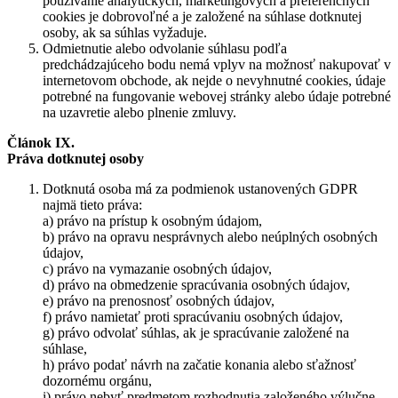
používanie analytických, marketingových a preferenčných
cookies je dobrovoľné a je založené na súhlase dotknutej
osoby, ak sa súhlas vyžaduje.
Odmietnutie alebo odvolanie súhlasu podľa
predchádzajúceho bodu nemá vplyv na možnosť nakupovať v
internetovom obchode, ak nejde o nevyhnutné cookies, údaje
potrebné na fungovanie webovej stránky alebo údaje potrebné
na uzavretie alebo plnenie zmluvy.
Článok IX.
Práva dotknutej osoby
Dotknutá osoba má za podmienok ustanovených GDPR
najmä tieto práva:
a) právo na prístup k osobným údajom,
b) právo na opravu nesprávnych alebo neúplných osobných
údajov,
c) právo na vymazanie osobných údajov,
d) právo na obmedzenie spracúvania osobných údajov,
e) právo na prenosnosť osobných údajov,
f) právo namietať proti spracúvaniu osobných údajov,
g) právo odvolať súhlas, ak je spracúvanie založené na
súhlase,
h) právo podať návrh na začatie konania alebo sťažnosť
dozornému orgánu,
i) právo nebyť predmetom rozhodnutia založeného výlučne