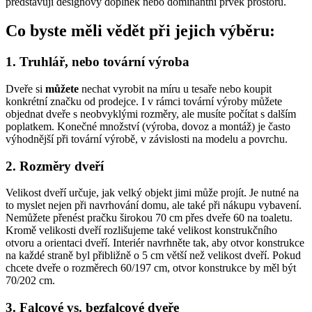
představují designový doplněk nebo dominantní prvek prostoru.
Co byste měli vědět při jejich výběru:
1. Truhlář, nebo tovární výroba
Dveře si
můžete
nechat vyrobit na míru u tesaře nebo koupit
konkrétní značku od prodejce. I v rámci tovární výroby můžete
objednat dveře s neobvyklými rozměry, ale musíte počítat s dalším
poplatkem. Konečné množství (výroba, dovoz a montáž) je často
výhodnější při tovární výrobě, v závislosti na modelu a povrchu.
2. Rozměry dveří
Velikost dveří určuje, jak velký objekt jimi může projít. Je nutné na
to myslet nejen při navrhování domu, ale také při nákupu vybavení.
Nemůžete přenést pračku širokou 70 cm přes dveře 60 na toaletu.
Kromě velikosti dveří rozlišujeme také velikost konstrukčního
otvoru a orientaci dveří. Interiér navrhněte tak, aby otvor konstrukce
na každé straně byl přibližně o 5 cm větší než velikost dveří. Pokud
chcete dveře o rozměrech 60/197 cm, otvor konstrukce by měl být
70/202 cm.
3. Falcové vs. bezfalcové dveře