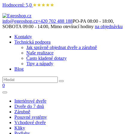
Hodnocení: 5,0
Není to jen o produktech. Je to o prostoru, který spolu vytváříme.
info@egeoshop.cz
+420 702 488 188
PO-PA 08:00 - 18:00,
SOBOTA 09:00 - 14:00, Mimo otevírací hodiny
na objednávku
Kontakty
Technická podpora
Jak správně objednat dveře a zárubně
Naše realizace
Často kladené dotazy
Tipy a nápady
Blog
0
Interiérové dveře
Dveře do 7 dnů
Zárubně
Posuvné systémy
Vchodové dveře
Kliky
Podlahy