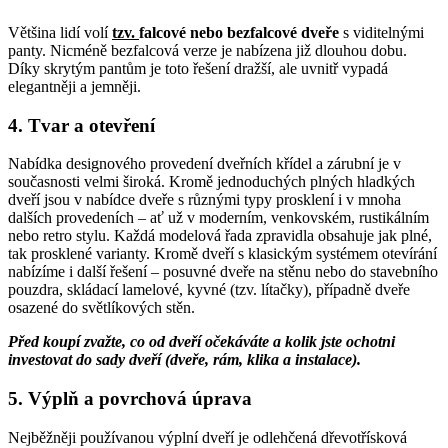
Většina lidí volí
tzv.
falcové nebo bezfalcové dveře
s viditelnými
panty. Nicméně bezfalcová verze je nabízena již dlouhou dobu.
Díky skrytým pantům je toto řešení dražší, ale uvnitř vypadá
elegantněji a jemněji.
4. Tvar a otevření
Nabídka designového provedení dveřních křídel a zárubní je v
současnosti velmi široká. Kromě jednoduchých plných hladkých
dveří jsou v nabídce dveře s různými typy prosklení i v mnoha
dalších provedeních – ať už v moderním, venkovském, rustikálním
nebo retro stylu. Každá modelová řada zpravidla obsahuje jak plné,
tak prosklené varianty. Kromě dveří s klasickým systémem otevírání
nabízíme i další řešení – posuvné dveře na stěnu nebo do stavebního
pouzdra, skládací lamelové, kyvné (tzv. lítačky), případně dveře
osazené do světlíkových stěn.
Před koupí zvažte, co od dveří očekáváte a kolik jste ochotni
investovat do sady dveří (dveře, rám, klika a instalace).
5. Výplň a povrchová úprava
Nejběžněji používanou výplní dveří je odlehčená dřevotřísková