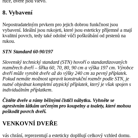
ruce, dveře jsou vlevo.
8. Vybavení
Nepostradatelným prvkem pro jejich dobrou funkčnost jsou
vybavení. Ideální jsou rukojeti, které jsou esteticky příjemné a mají
kvalitní povrch, tedy také odolné vůči poškrábání od prstenů na
rukou.
STN Standard 60-90/197
Slovenský technický standard (STN) hovoří o standardizovaných
rozměrech dveří – šířka 60, 70, 80, 90 cm a výška 197 cm. Výrobce
dveří může vyrobit dveře až do výšky 240 cm za pevný příplatek.
Pokud nemáte možnost upravit konstrukční rozměr podle STN, je
nutné objednat kompletní atypický příplatek, který je však spojen s
individuálním příplatkem.
Čistěte dveře a rámy běžnými čističi nábytku. Vyhněte se
agresivním látkám určeným pro koupelny a toalety, které mohou
poškodit povrch dveří.
VENKOVNÍ DVEŘE
vás chrání, reprezentují a esteticky doplňují celkový vzhled domu.