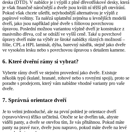
deska (DTD). V nabídce je i výplň z plné dřevotřískové desky, která
je však finančně náročnější a dveře jsou kvůli ní těžší při otevírání.
Pokud však chcete ušetřit, nejvhodnější alternativou je výplň z
papírové voštiny. Ta nalézá uplatnění zejména u levnějších modelů
dveří, jako jsou například plné dveře s fóliovou povrchovou
úpravou. Poslední možnou variantou výplně dveří je konstrukce z
masivního dřeva, což se odráží ve vyšší ceně. Také u povrchové
úpravy dveří máte na výběr ze široké nabídky různých možností –
fólie, CPL a HPL laminát, dýha, barevný nástřik, stejně jako dveře
ve vysokém lesku nebo s povrchovou úpravou s detailem kamene.
6. Které dveřní rámy si vybrat?
Vyberte rámy dveří ve stejném provedení jako dveře. Existuje
několik typů (kulaté, hranaté, rohové nebo s rovnými spoji), proto se
poradte s prodejcem, který vám nabídne vhodné varianty pro vaše
dveře.
7. Správná orientace dveří
Je to velmi jednoduché, ale na první pohled je orientace dveří
(vpravo/vlevo) těžko určitelná. Otočte se ke dveřím tak, abyste
viděli panty, a dveře se otevřou tím, že vás přitáhnou. Pokud máte
panty na pravé ruce, dveře jsou napravo, pokud máte dveře na levé