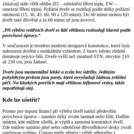
získávají stále větší oblibu (EI – zabránění šíření tepla, EW –
omezení šíření tepla). Požární dveře se rozlišují podle délky požární
odolnosti (15, 30, 45, 60, 90 a 120 minut). Do 60 minut mohou být
dveře také dřevěné a za 60 minut už jsou kovové.
„
Při výběru vnitřních dveří se lidé většinou rozhodují hlavně podle
povrchové úpravy.“
V současnosti je trendem moderní designová konstrukce, která byla
nahrazena dveřmi s rustikálním vzhledem. Z barev tohoto období
dominuje nejvíce bílá. Dveře vyšší než standard STN, obvykle 210
až 230 cm, jsou žádané.
Dveře jsou momentálně lehké a zcela bez údržby. Jediným
pohyblivým prvkem jsou panty, které nevyžadují žádnou zvláštní
péči. Na kluzkých površích mají většinou teflonové vrstvy, takže
nepotřebují olej.
Kde lze ušetřit?
Prostor pro úsporu financí při výběru dveří nabízí především
povrchová úprava – namísto dýhy zvolte laminát nebo fólii. Dalším
místem, kde můžete ušetřit, je výplň a samotná konstrukce dveří.
Zde můžete namísto plné nebo odlehčené dřevotřískové desky zvolit
papírovou voštinu. Úsporu může přinést i výběr některého z