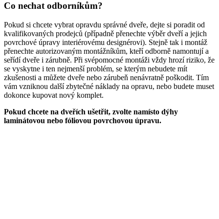
Co nechat odborníkům?
Pokud si chcete vybrat opravdu správné dveře, dejte si poradit od
kvalifikovaných prodejců (případně přenechte výběr dveří a jejich
povrchové úpravy interiérovému designérovi). Stejně tak i montáž
přenechte autorizovaným montážníkům, kteří odborně namontují a
seřídí dveře i zárubně. Při svépomocné montáži vždy hrozí riziko, že
se vyskytne i ten nejmenší problém, se kterým nebudete mít
zkušenosti a můžete dveře nebo zárubeň nenávratně poškodit. Tím
vám vzniknou další zbytečné náklady na opravu, nebo budete muset
dokonce kupovat nový komplet.
Pokud chcete na dveřích ušetřit, zvolte namísto dýhy
laminátovou nebo fóliovou povrchovou úpravu.