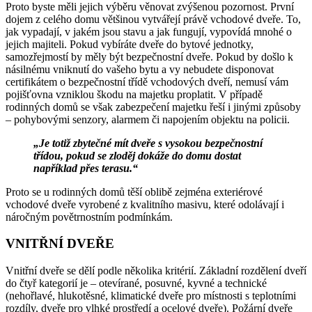
Proto byste měli jejich výběru věnovat zvýšenou pozornost. První
dojem z celého domu většinou vytvářejí právě vchodové dveře. To,
jak vypadají, v jakém jsou stavu a jak fungují, vypovídá mnohé o
jejich majiteli. Pokud vybíráte dveře do bytové jednotky,
samozřejmostí by měly být bezpečnostní dveře. Pokud by došlo k
násilnému vniknutí do vašeho bytu a vy nebudete disponovat
certifikátem o bezpečnostní třídě vchodových dveří, nemusí vám
pojišťovna vzniklou škodu na majetku proplatit. V případě
rodinných domů se však zabezpečení majetku řeší i jinými způsoby
– pohybovými senzory, alarmem či napojením objektu na policii.
„Je totiž zbytečné mít dveře s vysokou bezpečnostní
třídou, pokud se zloděj dokáže do domu dostat
například přes terasu.“
Proto se u rodinných domů těší oblibě zejména exteriérové
vchodové dveře vyrobené z kvalitního masivu, které odolávají i
náročným povětrnostním podmínkám.
VNITŘNÍ DVEŘE
Vnitřní dveře se dělí podle několika kritérií. Základní rozdělení dveří
do čtyř kategorií je – otevírané, posuvné, kyvné a technické
(nehořlavé, hlukotěsné, klimatické dveře pro místnosti s teplotními
rozdíly, dveře pro vlhké prostředí a ocelové dveře). Požární dveře