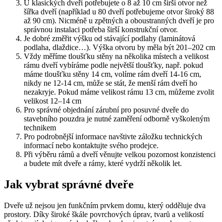
U klasických dveří potřebujete o 8 až 10 cm širší otvor než
šířka dveří (například u 80 dveří potřebujeme otvor široký 88
až 90 cm). Nicméně u zpětných a oboustranných dveří je pro
správnou instalaci potřeba širší konstrukční otvor.
Je dobré změřit výšku od stávající podlahy (laminátová
podlaha, dlaždice…). Výška otvoru by měla být 201–202 cm
Vždy měříme tloušťku stěny na několika místech a velikost
rámu dveří vybíráme podle největší tloušťky, např. pokud
máme tloušťku stěny 14 cm, volíme rám dveří 14-16 cm,
nikdy ne 12-14 cm, může se stát, že menší rám dveří ho
nezakryje. Pokud máme velikost rámu 13 cm, můžeme zvolit
velikost 12–14 cm
Pro správné objednání zárubní pro posuvné dveře do
stavebního pouzdra je nutné zaměření odborně vyškoleným
technikem
Pro podrobnější informace navštivte záložku technických
informací nebo kontaktujte svého prodejce.
Při výběru rámů a dveří věnujte velkou pozornost konzistenci
a budete mít dveře a rámy, které vydrží několik let.
Jak vybrat správné dveře
Dveře už nejsou jen funkčním prvkem domu, který odděluje dva
prostory. Díky široké škále povrchových úprav, tvarů a velikostí