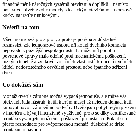
finančně méně náročných systémů otevírání a doplňků – namísto
posuvných dveří zvolte modely s klasickým otevíráním a nerezové
kličky nahraďte hliníkovými.
Nešetři na tom
Všechno má svá pro a proti, a proto je potřeba si důkladně
rozmyslet, zda jednorázová úspora při koupi dveřního kompletu
nepovede k pozdější nespokojenosti. Ta může mít podobu
povrchové úpravy málo odolné proti mechanickému poškození,
nízkých tepelně a zvukově izolačních vlastností, kroucení dveřních
křídel, nedostatečného osvětlení prostoru nebo špatného seřízení
dveří.
Co dokážeš sám
Montáž dveří a zárubně možná vypadá jednoduše, ale může vás
překvapit řada nástrah, kvůli kterým musel už nejeden domácí kutil
kupovat novou zárubeň nebo dveře. Dveře jsou pohyblivým prvkem
v interiéru a bývají intenzivně využívané, proto se díky certifikované
montáži vyvarujete možnému poškození při instalaci. Pokud se i
přesto rozhodnete pro svépomocnou montáž, důsledně se držte
montážního návodu.