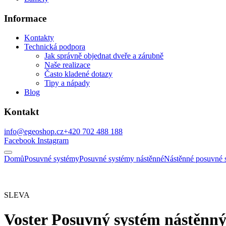
Informace
Kontakty
Technická podpora
Jak správně objednat dveře a zárubně
Naše realizace
Často kladené dotazy
Tipy a nápady
Blog
Kontakt
info@egeoshop.cz
+420 702 488 188
Facebook
Instagram
Domů
Posuvné systémy
Posuvné systémy nástěnné
Nástěnné posuvné 
SLEVA
Voster Posuvný systém nástěnný