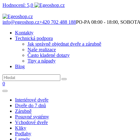
Hodnocení: 5,0
Není to jen o produktech. Je to o prostoru, který spolu vytváříme.
info@egeoshop.cz
+420 702 488 188
PO-PA 08:00 - 18:00, SOBOTA 0
Kontakty
Technická podpora
Jak správně objednat dveře a zárubně
Naše realizace
Často kladené dotazy
Tipy a nápady
Blog
0
Interiérové dveře
Dveře do 7 dnů
Zárubně
Posuvné systémy
Vchodové dveře
Kliky
Podlahy
Lamely