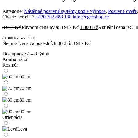
Kategorie:
Nástěnné posuvné systémy podle výrobce
,
Posuvné dveře
Chcete poradit ?
+420 702 488 188
info@egeoshop.cz
3 917
Kč
Původní cena byla: 3 917 Kč.
3 800
Kč
Aktuální cena je: 3 
(
3 089
Kč
bez DPH)
Nejnižší cena za posledních 30 dní:
3 917
Kč
Dostupnost:
4 – 8 týdnů
Konfigurátor
Rozměr
60 cm
70 cm
80 cm
90 cm
Orientácia
Levá