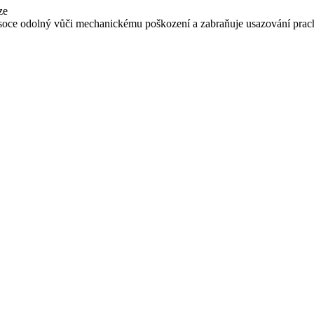
ze
 vysoce odolný vůči mechanickému poškození a zabraňuje usazování pra