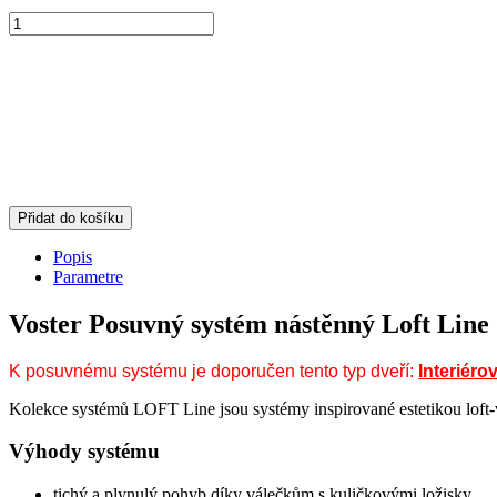
Přidat do košíku
Popis
Parametre
Voster Posuvný systém nástěnný Loft Line
K posuvnému systému je doporučen tento typ dveří:
Interiér
Kolekce systémů LOFT Line jsou systémy inspirované estetikou loft-v
Výhody systému
tichý a plynulý pohyb díky válečkům s kuličkovými ložisky