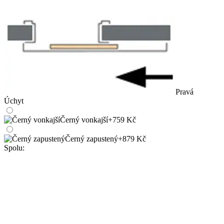
Pravá
Úchyt
Černý vonkajší
+759 Kč
Černý zapustený
+879 Kč
Spolu: