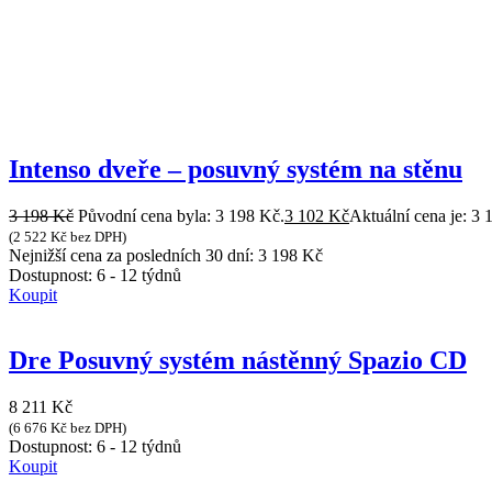
Intenso dveře – posuvný systém na stěnu
3 198
Kč
Původní cena byla: 3 198 Kč.
3 102
Kč
Aktuální cena je: 3 
(
2 522
Kč
bez DPH)
Nejnižší cena za posledních 30 dní:
3 198
Kč
Dostupnost:
6 - 12 týdnů
Koupit
Dre Posuvný systém nástěnný Spazio CD
8 211
Kč
(
6 676
Kč
bez DPH)
Dostupnost:
6 - 12 týdnů
Koupit