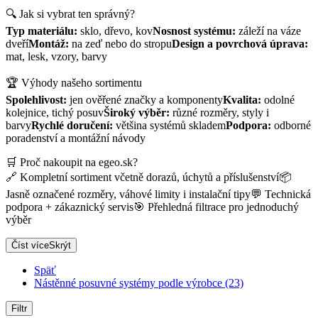
🔍 Jak si vybrat ten správný?
Typ materiálu:
sklo, dřevo, kov
Nosnost systému:
záleží na váze
dveří
Montáž:
na zeď nebo do stropu
Design a povrchová úprava:
mat, lesk, vzory, barvy
🏆 Výhody našeho sortimentu
Spolehlivost:
jen ověřené značky a komponenty
Kvalita:
odolné
kolejnice, tichý posuv
Široký výběr:
různé rozměry, styly i
barvy
Rychlé doručení:
většina systémů skladem
Podpora:
odborné
poradenství a montážní návody
🛒 Proč nakoupit na egeo.sk?
🔗 Kompletní sortiment včetně dorazů, úchytů a příslušenství📦
Jasně označené rozměry, váhové limity i instalační tipy💬 Technická
podpora + zákaznický servis🎯 Přehledná filtrace pro jednoduchý
výběr
Číst více
Skrýt
Späť
Nástěnné posuvné systémy podle výrobce (23)
Filtr