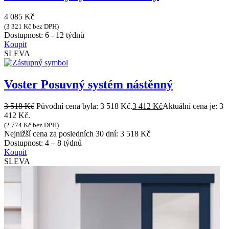
4 085
Kč
(
3 321
Kč
bez DPH)
Dostupnost:
6 - 12 týdnů
Koupit
SLEVA
Voster Posuvný systém nástěnný
3 518
Kč
Původní cena byla: 3 518 Kč.
3 412
Kč
Aktuální cena je: 3
412 Kč.
(
2 774
Kč
bez DPH)
Nejnižší cena za posledních 30 dní:
3 518
Kč
Dostupnost:
4 – 8 týdnů
Koupit
SLEVA