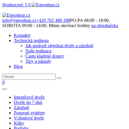
Hodnocení: 5,0
Není to jen o produktech. Je to o prostoru, který spolu vytváříme.
info@egeoshop.cz
+420 702 488 188
PO-PA 08:00 - 18:00,
SOBOTA 09:00 - 14:00, Mimo otevírací hodiny
na objednávku
Kontakty
Technická podpora
Jak správně objednat dveře a zárubně
Naše realizace
Často kladené dotazy
Tipy a nápady
Blog
0
Interiérové dveře
Dveře do 7 dnů
Zárubně
Posuvné systémy
Vchodové dveře
Kliky
Podlahy