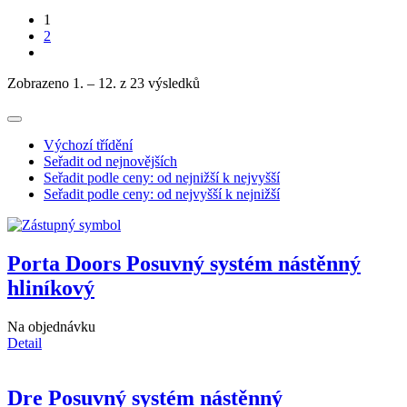
1
2
Zobrazeno 1. – 12. z 23 výsledků
Výchozí třídění
Seřadit od nejnovějších
Seřadit podle ceny: od nejnižší k nejvyšší
Seřadit podle ceny: od nejvyšší k nejnižší
Porta Doors Posuvný systém nástěnný
hliníkový
Na objednávku
Detail
Dre Posuvný systém nástěnný