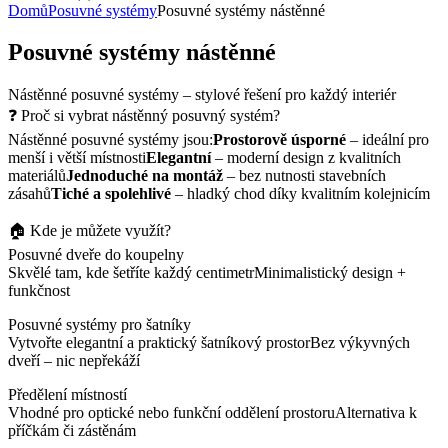
Domů
Posuvné systémy
Posuvné systémy nástěnné
Posuvné systémy nástěnné
Nástěnné posuvné systémy – stylové řešení pro každý interiér
❓ Proč si vybrat nástěnný posuvný systém?
Nástěnné posuvné systémy jsou:
Prostorově úsporné
– ideální pro
menší i větší místnosti
Elegantní
– moderní design z kvalitních
materiálů
Jednoduché na montáž
– bez nutnosti stavebních
zásahů
Tiché a spolehlivé
– hladký chod díky kvalitním kolejnicím
🏠 Kde je můžete využít?
Posuvné dveře do koupelny
Skvělé tam, kde šetříte každý centimetrMinimalistický design +
funkčnost
Posuvné systémy pro šatníky
Vytvořte elegantní a praktický šatníkový prostorBez výkyvných
dveří – nic nepřekáží
Předělení místností
Vhodné pro optické nebo funkční oddělení prostoruAlternativa k
příčkám či zástěnám