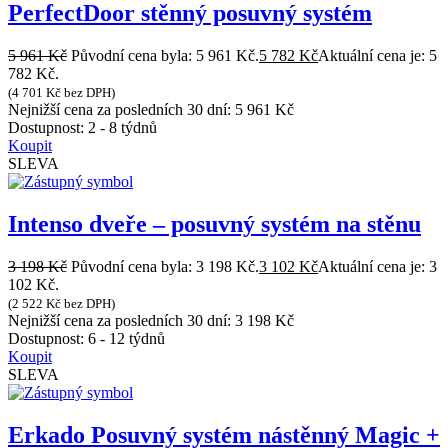
PerfectDoor stěnný posuvný systém
5 961
Kč
Původní cena byla: 5 961 Kč.
5 782
Kč
Aktuální cena je: 5
782 Kč.
(
4 701
Kč
bez DPH)
Nejnižší cena za posledních 30 dní:
5 961
Kč
Dostupnost:
2 - 8 týdnů
Koupit
SLEVA
Intenso dveře – posuvný systém na stěnu
3 198
Kč
Původní cena byla: 3 198 Kč.
3 102
Kč
Aktuální cena je: 3
102 Kč.
(
2 522
Kč
bez DPH)
Nejnižší cena za posledních 30 dní:
3 198
Kč
Dostupnost:
6 - 12 týdnů
Koupit
SLEVA
Erkado Posuvný systém nástěnný Magic +