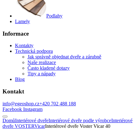
Podlahy
Lamely
Informace
Kontakty
Technická podpora
Jak správně objednat dveře a zárubně
Naše realizace
Často kladené dotazy
Tipy a nápady
Blog
Kontakt
info@egeoshop.cz
+420 702 488 188
Facebook
Instagram
Domů
Interiérové dveře
Interiérové dveře podle výrobce
Interiérové
dveře VOSTER
Vicar
Interiérové dveře Voster Vicar 40