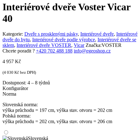
Interiérové dveře Voster Vicar
40
Kategorie:
Dveře s prosklenými pásky
,
Interiérové dveře
,
Interiérové
dveře do bytu
,
Interiérové dveře podle výrobce
,
Interiérové dveře se
sklem
,
Interiérové dveře VOSTER
,
Vicar
Značka:
VOSTER
Chcete poradit ?
+420 702 488 188
info@egeoshop.cz
4 957
Kč
(
4 030
Kč
bez DPH)
Dostupnost:
4 – 8 týdnů
Konfigurátor
Norma
Slovenská norma:
výška průchodu = 197 cm, výška stav. otvoru = 202 cm
Polská norma:
výška průchodu = 202 cm, výška stav. otvoru = 206 cm
Slovenská