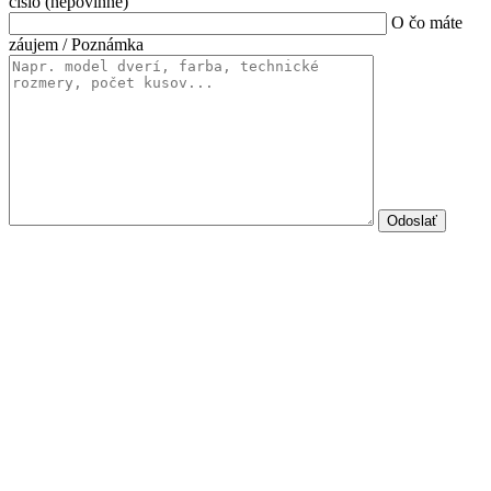
číslo (nepovinné)
O čo máte
záujem / Poznámka