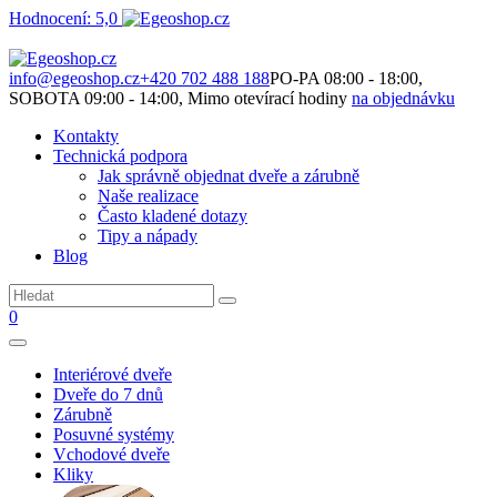
Hodnocení: 5,0
Není to jen o produktech. Je to o prostoru, který spolu vytváříme.
info@egeoshop.cz
+420 702 488 188
PO-PA 08:00 - 18:00,
SOBOTA 09:00 - 14:00, Mimo otevírací hodiny
na objednávku
Kontakty
Technická podpora
Jak správně objednat dveře a zárubně
Naše realizace
Často kladené dotazy
Tipy a nápady
Blog
0
Interiérové dveře
Dveře do 7 dnů
Zárubně
Posuvné systémy
Vchodové dveře
Kliky