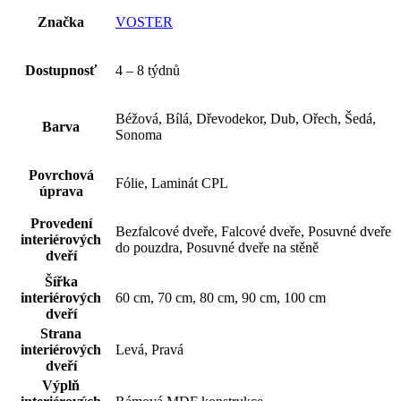
Značka
VOSTER
Dostupnosť
4 – 8 týdnů
Béžová, Bílá, Dřevodekor, Dub, Ořech, Šedá,
Barva
Sonoma
Povrchová
Fólie, Laminát CPL
úprava
Provedení
Bezfalcové dveře, Falcové dveře, Posuvné dveře
interiérových
do pouzdra, Posuvné dveře na stěně
dveří
Šířka
interiérových
60 cm, 70 cm, 80 cm, 90 cm, 100 cm
dveří
Strana
interiérových
Levá, Pravá
dveří
Výplň