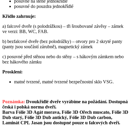
posuvné na stěně jednokřídlé
posuvné do pouzdra jednokřídlé
Křídlo zahrnuje:
a) falcové dveře (s polodrážkou) – tři šroubované závěsy – zámek
ve verzi: BB, WC, FAB.
b) bezfalcové dveře (bez polodrážky) – otvory pro 2 skryté panty
(panty jsou součástí zárubně), magnetický zámek
c) posuvné před stěnou nebo do stěny – s hákovým zámkem nebo
bez hákového zámku
Prosklení:
matné tvrzené, matné tvrzené bezpečnostní sklo VSG.
Poznámka:
Dvoukřídlé dveře vyrábíme na požádání. Dostupná
česká i polská norma dveří.
Barva Fólie 3D Agát morava, Fólie 3D Ořech muscato, Fólie 3D
Dub starý, Fólie 3D Dub antický, Fólie 3D Dub carbon,
Laminát CPL Jasan jsou dostupné pouze u falcových dveří.