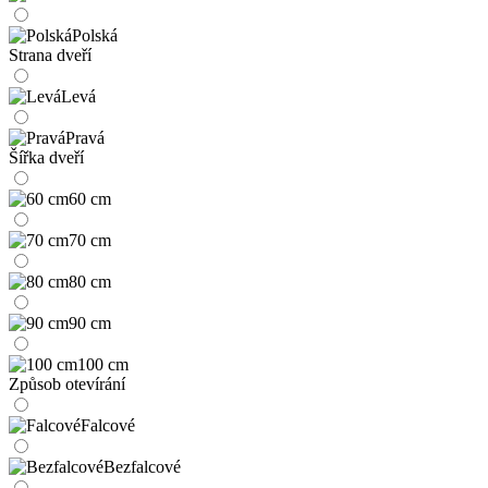
Polská
Strana dveří
Levá
Pravá
Šířka dveří
60 cm
70 cm
80 cm
90 cm
100 cm
Způsob otevírání
Falcové
Bezfalcové