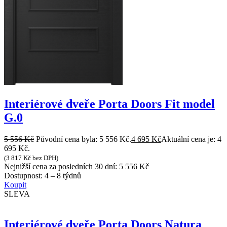
Interiérové dveře Porta Doors Fit model
G.0
5 556
Kč
Původní cena byla: 5 556 Kč.
4 695
Kč
Aktuální cena je: 4
695 Kč.
(
3 817
Kč
bez DPH)
Nejnižší cena za posledních 30 dní:
5 556
Kč
Dostupnost:
4 – 8 týdnů
Koupit
SLEVA
Interiérové dveře Porta Doors Natura