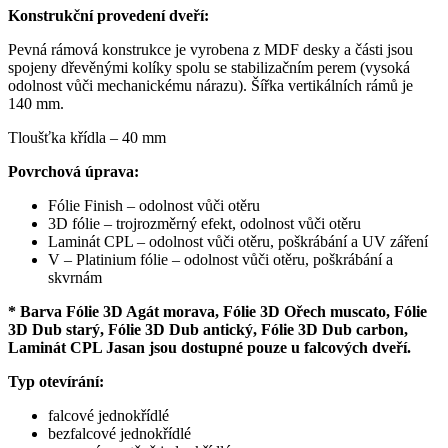
Konstrukční provedení dveří:
Pevná rámová konstrukce je vyrobena z MDF desky a části jsou
spojeny dřevěnými kolíky spolu se stabilizačním perem (vysoká
odolnost vůči mechanickému nárazu). Šířka vertikálních rámů je
140 mm.
Tloušťka křídla – 40 mm
Povrchová úprava:
Fólie Finish – odolnost vůči otěru
3D fólie – trojrozměrný efekt, odolnost vůči otěru
Laminát CPL – odolnost vůči otěru, poškrábání a UV záření
V – Platinium fólie – odolnost vůči otěru, poškrábání a
skvrnám
* Barva Fólie 3D Agát morava, Fólie 3D Ořech muscato, Fólie
3D Dub starý, Fólie 3D Dub antický, Fólie 3D Dub carbon,
Laminát CPL Jasan jsou dostupné pouze u falcových dveří.
Typ otevírání:
falcové jednokřídlé
bezfalcové jednokřídlé