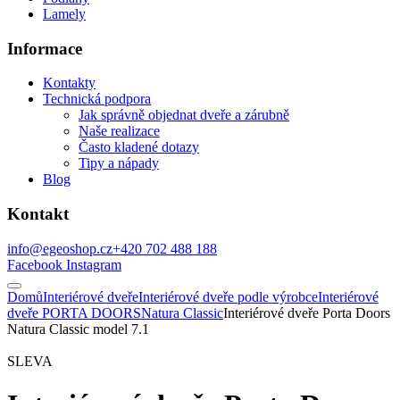
Lamely
Informace
Kontakty
Technická podpora
Jak správně objednat dveře a zárubně
Naše realizace
Často kladené dotazy
Tipy a nápady
Blog
Kontakt
info@egeoshop.cz
+420 702 488 188
Facebook
Instagram
Domů
Interiérové dveře
Interiérové dveře podle výrobce
Interiérové
dveře PORTA DOORS
Natura Classic
Interiérové dveře Porta Doors
Natura Classic model 7.1
SLEVA