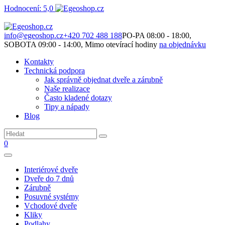
Hodnocení: 5,0
Není to jen o produktech. Je to o prostoru, který spolu vytváříme.
info@egeoshop.cz
+420 702 488 188
PO-PA 08:00 - 18:00,
SOBOTA 09:00 - 14:00, Mimo otevírací hodiny
na objednávku
Kontakty
Technická podpora
Jak správně objednat dveře a zárubně
Naše realizace
Často kladené dotazy
Tipy a nápady
Blog
0
Interiérové dveře
Dveře do 7 dnů
Zárubně
Posuvné systémy
Vchodové dveře
Kliky
Podlahy