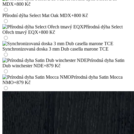
MDX
+800 Kč
Přírodní dýha Select Mat Oak MDX
+800 Kč
Přírodná dýha Select
Ořech tmavý EQX
+800 Kč
Synchronizovaná doska 3 mm Dub casella marone TCE
Prírodná dyha Satin
Dub winchester NDE
+879 Kč
Prírodná dyha Satin Mocca
NMO
+879 Kč