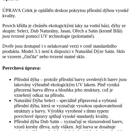
ÚPRAVA Celek je opláštěn deskou pokrytou přírodní dýhou vysoké
kvality.
Povrch křídla je chráněn ekologickými laky na vodní bázi, dýhy ze
skupin: Select, Dub Naturalny, Jasan, Ořech a Satin (kromě Bílá)
jsou tvrzené pomocí UV technologie (polomatné).
Dveře jsou dostupné i v nelakované verzi v ceně standardního
produktu. Model 3.1 není k dispozici v Naturální Dýze Satin. Sklo
se vzorem „činčila“ nebo tvrzené matné sklo.
Povrchová úprava:
Přírodní dýha – protože přírodní barvy uvedených barev jsou
lakovány výhradně ekologickým UV lakem. Plně vyniká
přirozená barva dřeva a hloubka jeho struktury, což je
vznešený odkaz na přírodu.
Naturální Dýha Select – speciálně připravená a vybraná
přírodní dýha, která se vyznačuje vysokou opakovatelností
struktury a barvy. Výrobky vyrobené s tímto typem
povrchové úpravy splňují vysoké standardy kvality.
Přírodní dýha Dub Satin – vyznačují se různorodostí barev,
vzorů kresby dřeva, uzly vláken. Její barva se dosahuje