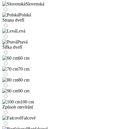
Slovenská
Polská
Strana dveří
Levá
Pravá
Šířka dveří
60 cm
70 cm
80 cm
90 cm
100 cm
Způsob otevírání
Falcové
Bezfalcové