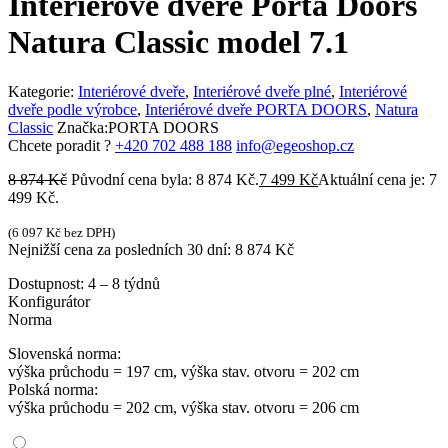
Interiérové dveře Porta Doors
Natura Classic model 7.1
Kategorie:
Interiérové dveře
,
Interiérové dveře plné
,
Interiérové
dveře podle výrobce
,
Interiérové dveře PORTA DOORS
,
Natura
Classic
Značka:
PORTA DOORS
Chcete poradit ?
+420 702 488 188
info@egeoshop.cz
8 874
Kč
Původní cena byla: 8 874 Kč.
7 499
Kč
Aktuální cena je: 7
499 Kč.
(
6 097
Kč
bez DPH)
Nejnižší cena za posledních 30 dní:
8 874
Kč
Dostupnost:
4 – 8 týdnů
Konfigurátor
Norma
Slovenská norma:
výška průchodu = 197 cm, výška stav. otvoru = 202 cm
Polská norma:
výška průchodu = 202 cm, výška stav. otvoru = 206 cm