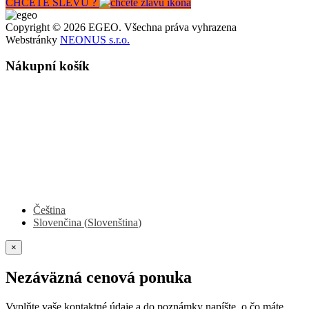
CHCETE SLEVU ?
Copyright © 2026 EGEO. Všechna práva vyhrazena
Webstránky
NEONUS s.r.o.
Nákupní košík
Čeština
Slovenčina
(
Slovenština
)
×
Nezáväzná cenová ponuka
Vyplňte vaše kontaktné údaje a do poznámky napíšte, o čo máte