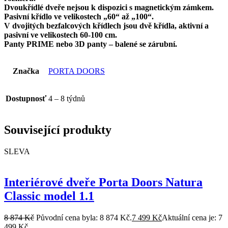
Dvoukřídlé dveře nejsou k dispozici s magnetickým zámkem.
Pasivní křídlo ve velikostech „60“ až „100“.
V dvojitých bezfalcových křídlech jsou dvě křídla, aktivní a
pasivní ve velikostech 60-100 cm.
Panty PRIME nebo 3D panty – balené se zárubní.
Značka
PORTA DOORS
Dostupnosť
4 – 8 týdnů
Související produkty
SLEVA
Interiérové dveře Porta Doors Natura
Classic model 1.1
8 874
Kč
Původní cena byla: 8 874 Kč.
7 499
Kč
Aktuální cena je: 7
499 Kč.