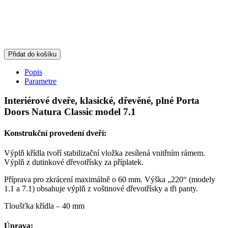
Přidat do košíku
Popis
Parametre
Interiérové dveře, klasické, dřevěné, plné Porta
Doors Natura Classic model 7.1
Konstrukční provedení dveří:
Výplň křídla tvoří stabilizační vložka zesílená vnitřním rámem.
Výplň z dutinkové dřevotřísky za příplatek.
Příprava pro zkrácení maximálně o 60 mm. Výška „220“ (modely
1.1 a 7.1) obsahuje výplň z voštinové dřevotřísky a tři panty.
Tloušťka křídla – 40 mm
Úprava: