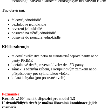
technologií barvení a lakování ekologickým bezbarvým lakem
Typ otevírání:
falcové jednokřídlé
bezfalcové jednokřídlé
reverzní jednokřídlé
posuvné na stěně jednokřídlé
posuvné do pouzdra jednokřídlé
Křídlo zahrnuje:
falcové dveře: dva nebo tři standardní čepové panty nebo
panty PRIME
bezfalcové dveře, reverzní dveře: dva 3D panty
zámek: s běžným klíčem, s koupelnovým zámkem nebo
přizpůsobený pro cylindrickou vložku
kulatá úchytka (pro posuvné dveře)
Poznámka:
Rozměr „100“ není k dispozici pro model 1.3
U dvoukřídlých dveří je možná libovolná kombinace jejich
rozměrů.