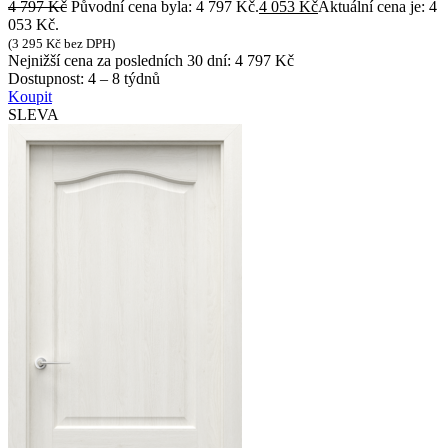
4 797
Kč
Původní cena byla: 4 797 Kč.
4 053
Kč
Aktuální cena je: 4
053 Kč.
(
3 295
Kč
bez DPH)
Nejnižší cena za posledních 30 dní:
4 797
Kč
Dostupnost:
4 – 8 týdnů
Koupit
SLEVA