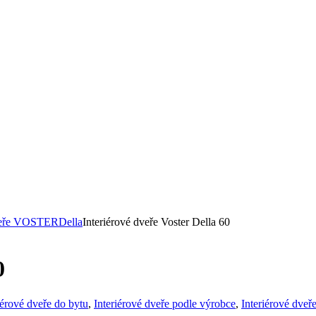
dveře VOSTER
Della
Interiérové dveře Voster Della 60
0
iérové dveře do bytu
,
Interiérové dveře podle výrobce
,
Interiérové dveř