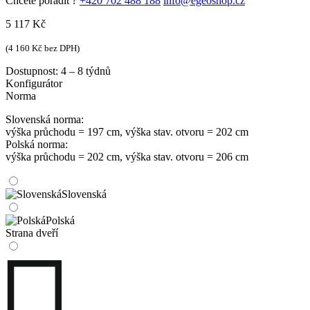
Chcete poradit ?
+420 702 488 188
info@egeoshop.cz
5 117
Kč
(
4 160
Kč
bez DPH)
Dostupnost:
4 – 8 týdnů
Konfigurátor
Norma
Slovenská norma:
výška průchodu = 197 cm, výška stav. otvoru = 202 cm
Polská norma:
výška průchodu = 202 cm, výška stav. otvoru = 206 cm
Slovenská
Polská
Strana dveří