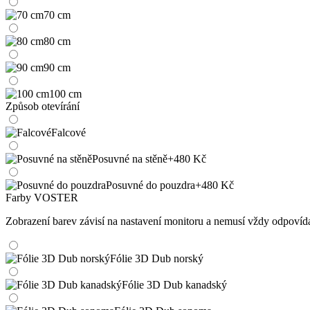
70 cm
80 cm
90 cm
100 cm
Způsob otevírání
Falcové
Posuvné na stěně
+480 Kč
Posuvné do pouzdra
+480 Kč
Farby VOSTER
Zobrazení barev závisí na nastavení monitoru a nemusí vždy odpoví
Fólie 3D Dub norský
Fólie 3D Dub kanadský