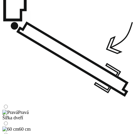
Pravá
Šířka dveří
60 cm