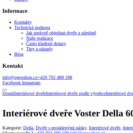
Informace
Kontakty
Technická podpora
Jak správně objednat dveře a zárubně
Naše realizace
Často kladené dotazy
Tipy a nápady
Blog
Kontakt
info@egeoshop.cz
+420 702 488 188
Facebook
Instagram
Domů
Interiérové dveře
Interiérové dveře podle výrobce
Interiérové 
Interiérové dveře Voster Della 6
Kategorie:
Della
,
Dveře s prosklenými pásky
,
Interiérové dveře
,
Inter