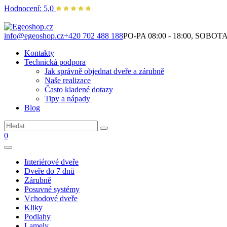
Hodnocení: 5,0
Není to jen o produktech. Je to o prostoru, který spolu vytváříme.
info@egeoshop.cz
+420 702 488 188
PO-PA 08:00 - 18:00, SOBOTA 0
Kontakty
Technická podpora
Jak správně objednat dveře a zárubně
Naše realizace
Často kladené dotazy
Tipy a nápady
Blog
0
Interiérové dveře
Dveře do 7 dnů
Zárubně
Posuvné systémy
Vchodové dveře
Kliky
Podlahy
Lamely