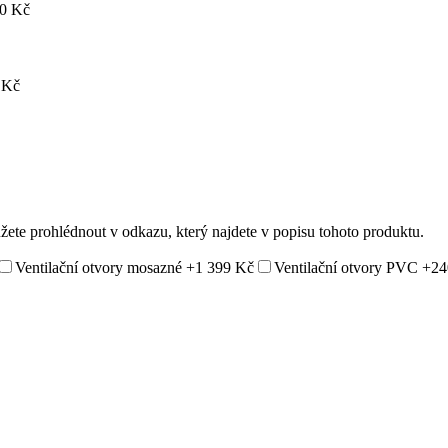
0 Kč
 Kč
ůžete prohlédnout v odkazu, který najdete v popisu tohoto produktu.
Ventilační otvory mosazné
+1 399 Kč
Ventilační otvory PVC
+24