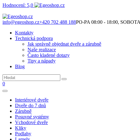
Hodnocení: 5,0
Není to jen o produktech. Je to o prostoru, který spolu vytváříme.
info@egeoshop.cz
+420 702 488 188
PO-PA 08:00 - 18:00, SOBOTA 0
Kontakty
Technická podpora
Jak správně objednat dveře a zárubně
Naše realizace
Často kladené dotazy
Tipy a nápady
Blog
0
Interiérové dveře
Dveře do 7 dnů
Zárubně
Posuvné systémy
Vchodové dveře
Kliky
Podlahy
Lamely