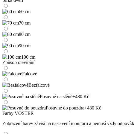
Šířka dveří
60 cm
70 cm
80 cm
90 cm
100 cm
Způsob otevírání
Falcové
Bezfalcové
Posuvné na stěně
+480 Kč
Posuvné do pouzdra
+480 Kč
Farby VOSTER
Zobrazení barev závisí na nastavení monitoru a nemusí vždy odpoví