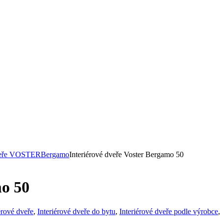
dveře VOSTER
Bergamo
Interiérové dveře Voster Bergamo 50
mo 50
érové dveře
,
Interiérové dveře do bytu
,
Interiérové dveře podle výrobce