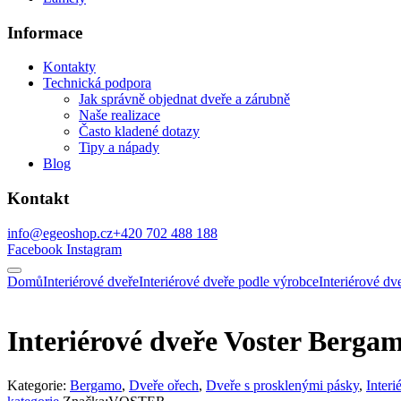
Informace
Kontakty
Technická podpora
Jak správně objednat dveře a zárubně
Naše realizace
Často kladené dotazy
Tipy a nápady
Blog
Kontakt
info@egeoshop.cz
+420 702 488 188
Facebook
Instagram
Domů
Interiérové dveře
Interiérové dveře podle výrobce
Interiérové 
Interiérové dveře Voster Berga
Kategorie:
Bergamo
,
Dveře ořech
,
Dveře s prosklenými pásky
,
Interi