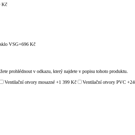
 Kč
 sklo VSG
+696 Kč
ůžete prohlédnout v odkazu, který najdete v popisu tohoto produktu.
Ventilační otvory mosazné
+1 399 Kč
Ventilační otvory PVC
+24