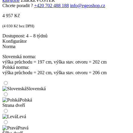
kategorie
Značka:
VOSTER
Chcete poradit ?
+420 702 488 188
info@egeoshop.cz
4 957
Kč
(
4 030
Kč
bez DPH)
Dostupnost:
4 – 8 týdnů
Konfigurátor
Norma
Slovenská norma:
výška průchodu = 197 cm, výška stav. otvoru = 202 cm
Polská norma:
výška průchodu = 202 cm, výška stav. otvoru = 206 cm
Slovenská
Polská
Strana dveří
Levá
Pravá