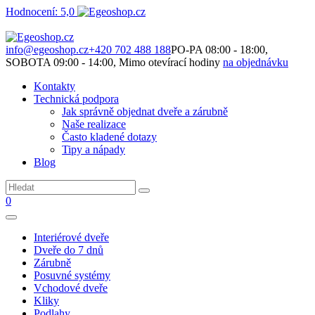
Hodnocení: 5,0
Není to jen o produktech. Je to o prostoru, který spolu vytváříme.
info@egeoshop.cz
+420 702 488 188
PO-PA 08:00 - 18:00,
SOBOTA 09:00 - 14:00, Mimo otevírací hodiny
na objednávku
Kontakty
Technická podpora
Jak správně objednat dveře a zárubně
Naše realizace
Často kladené dotazy
Tipy a nápady
Blog
0
Interiérové dveře
Dveře do 7 dnů
Zárubně
Posuvné systémy
Vchodové dveře
Kliky
Podlahy