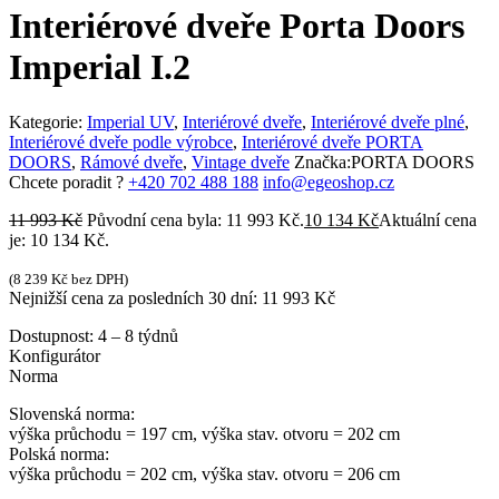
Interiérové dveře Porta Doors
Imperial I.2
Kategorie:
Imperial UV
,
Interiérové dveře
,
Interiérové dveře plné
,
Interiérové dveře podle výrobce
,
Interiérové dveře PORTA
DOORS
,
Rámové dveře
,
Vintage dveře
Značka:
PORTA DOORS
Chcete poradit ?
+420 702 488 188
info@egeoshop.cz
11 993
Kč
Původní cena byla: 11 993 Kč.
10 134
Kč
Aktuální cena
je: 10 134 Kč.
(
8 239
Kč
bez DPH)
Nejnižší cena za posledních 30 dní:
11 993
Kč
Dostupnost:
4 – 8 týdnů
Konfigurátor
Norma
Slovenská norma:
výška průchodu = 197 cm, výška stav. otvoru = 202 cm
Polská norma:
výška průchodu = 202 cm, výška stav. otvoru = 206 cm