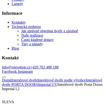
Lamely
Informace
Kontakty
Technická podpora
Jak správně objednat dveře a zárubně
Naše realizace
Často kladené dotazy
Tipy a nápady
Blog
Kontakt
info@egeoshop.cz
+420 702 488 188
Facebook
Instagram
Domů
Interiérové dveře
Interiérové dveře podle výrobce
Interiérové
dveře PORTA DOORS
Imperial UV
Interiérové dveře Porta Doors
Imperial I.2
SLEVA