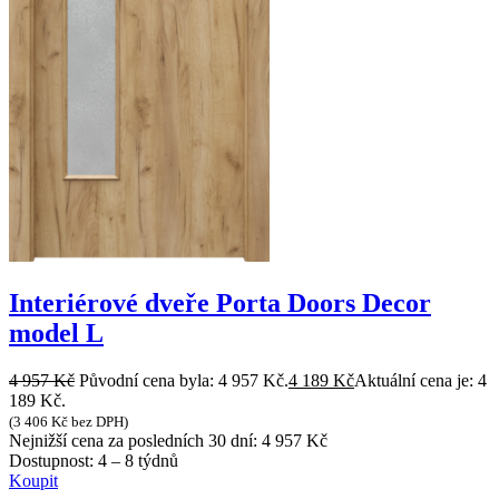
Interiérové dveře Porta Doors Decor
model L
4 957
Kč
Původní cena byla: 4 957 Kč.
4 189
Kč
Aktuální cena je: 4
189 Kč.
(
3 406
Kč
bez DPH)
Nejnižší cena za posledních 30 dní:
4 957
Kč
Dostupnost:
4 – 8 týdnů
Koupit