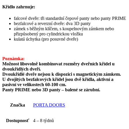
Křídlo zahrnuje:
falcové dveře: tři standardní čepové panty nebo panty PRIME
bezfalcové a reverzní dveře: dva 3D panty
zámek s běžným klíčem, s koupelnovým zámkem nebo
přizpůsobený pro cylindrickou vložku
kulatá úchytka (pro posuvné dveře)
Poznámka:
Možnost libovolně kombinovat rozměry dveřních křídel u
dvoukřídlých dveří.
Dvoukřídlé dveře nejsou k dispozici s magnetickým zámkem.
U dvojitých bezfalcových křídel jsou dvě křídla, aktivní a
pasivní ve velikostech 60-100 cm.
Panty PRIME nebo 3D panty – balené se zárubní.
Značka
PORTA DOORS
Dostupnosť
4 – 8 týdnů