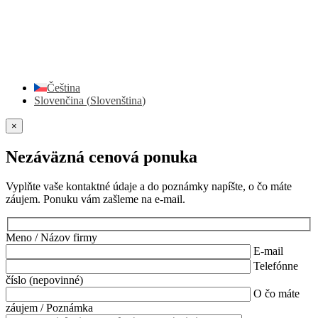
Čeština
Slovenčina
(
Slovenština
)
×
Nezáväzná cenová ponuka
Vyplňte vaše kontaktné údaje a do poznámky napíšte, o čo máte
záujem. Ponuku vám zašleme na e-mail.
Meno / Názov firmy
E-mail
Telefónne
číslo (nepovinné)
O čo máte
záujem / Poznámka