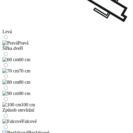
Levá
Pravá
Šířka dveří
60 cm
70 cm
80 cm
90 cm
100 cm
Způsob otevírání
Falcové
Bezfalcové