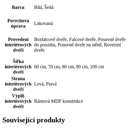
Barva
Bílá, Šedá
Povrchová
Lakovaná
úprava
Provedení
Bezfalcové dveře, Falcové dveře, Posuvné dveře
interiérových
do pouzdra, Posuvné dveře na stěně, Reverzní
dveří
dveře
Šířka
interiérových
60 cm, 70 cm, 80 cm, 90 cm, 100 cm
dveří
Strana
interiérových
Levá, Pravá
dveří
Výplň
interiérových
Rámová MDF konstrukce
dveří
Související produkty