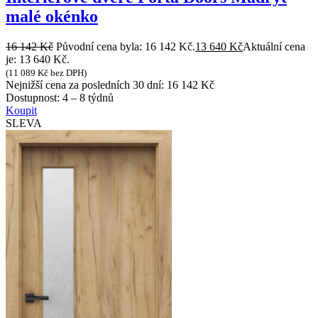
malé okénko
16 142
Kč
Původní cena byla: 16 142 Kč.
13 640
Kč
Aktuální cena
je: 13 640 Kč.
(
11 089
Kč
bez DPH)
Nejnižší cena za posledních 30 dní:
16 142
Kč
Dostupnost:
4 – 8 týdnů
Koupit
SLEVA