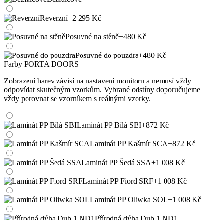
Reverzní
+2 295 Kč
Posuvné na stěně
+480 Kč
Posuvné do pouzdra
+480 Kč
Farby PORTA DOORS
Zobrazení barev závisí na nastavení monitoru a nemusí vždy
odpovídat skutečným vzorkům. Vybrané odstíny doporučujeme
vždy porovnat se vzorníkem s reálnými vzorky.
Laminát PP Bílá SBI
+872 Kč
Laminát PP Kašmír SCA
+872 Kč
Laminát PP Šedá SSA
+1 008 Kč
Laminát PP Fiord SRF
+1 008 Kč
Laminát PP Oliwka SOL
+1 008 Kč
Přírodná dýha Dub 1 ND1