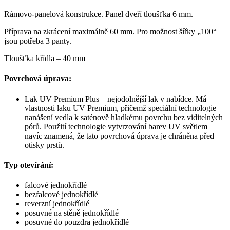
Rámovo-panelová konstrukce.
Panel dveří tloušťka 6 mm.
Příprava na zkrácení maximálně 60 mm. Pro možnost šířky „100“
jsou potřeba 3 panty.
Tloušťka křídla – 40 mm
Povrchová úprava:
Lak UV Premium Plus – nejodolnější lak v nabídce. Má
vlastnosti laku UV Premium, přičemž speciální technologie
nanášení vedla k saténově hladkému povrchu bez viditelných
pórů. Použití technologie vytvrzování barev UV světlem
navíc znamená, že tato povrchová úprava je chráněna před
otisky prstů.
Typ otevírání:
falcové jednokřídlé
bezfalcové jednokřídlé
reverzní jednokřídlé
posuvné na stěně jednokřídlé
posuvné do pouzdra jednokřídlé