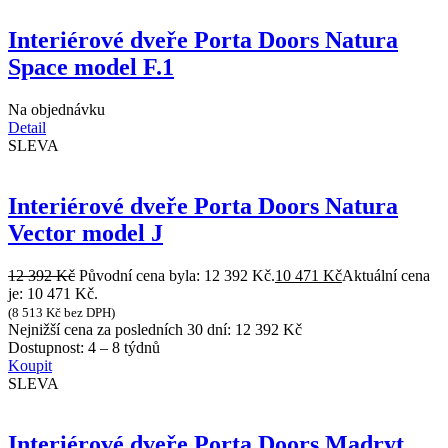
Interiérové dveře Porta Doors Natura
Space model F.1
Na objednávku
Detail
SLEVA
Interiérové dveře Porta Doors Natura
Vector model J
12 392
Kč
Původní cena byla: 12 392 Kč.
10 471
Kč
Aktuální cena
je: 10 471 Kč.
(
8 513
Kč
bez DPH)
Nejnižší cena za posledních 30 dní:
12 392
Kč
Dostupnost:
4 – 8 týdnů
Koupit
SLEVA
Interiérové dveře Porta Doors Madryt