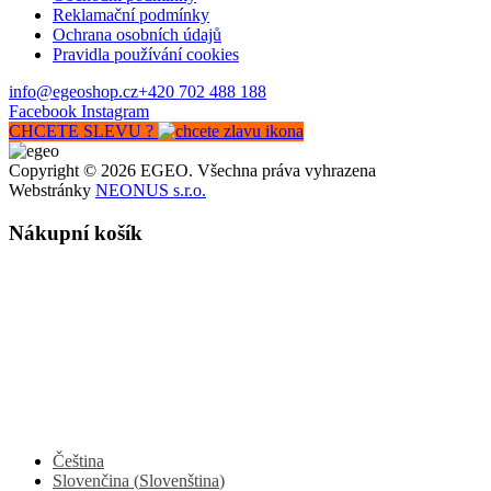
Reklamační podmínky
Ochrana osobních údajů
Pravidla používání cookies
info@egeoshop.cz
+420 702 488 188
Facebook
Instagram
CHCETE SLEVU ?
Copyright © 2026 EGEO. Všechna práva vyhrazena
Webstránky
NEONUS s.r.o.
Nákupní košík
Čeština
Slovenčina
(
Slovenština
)