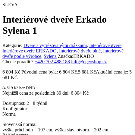
SLEVA
Interiérové dveře Erkado
Sylena 1
Kategorie:
Dveře s vyfrézovanými drážkami
,
Interiérové dveře
,
Interiérové dveře ERKADO
,
Interiérové dveře plné
,
Interiérové
dveře podle výrobce
,
Sylena
Značka:
ERKADO
Chcete poradit ?
+420 702 488 188
info@egeoshop.cz
6 804
Kč
Původní cena byla: 6 804 Kč.
5 681
Kč
Aktuální cena je: 5
681 Kč.
(
4 619
Kč
bez DPH)
Nejnižší cena za posledních 30 dní:
6 804
Kč
Dostupnost:
2 - 8 týdnů
Konfigurátor
Norma
Slovenská norma:
výška průchodu = 197 cm, výška stav. otvoru = 202 cm