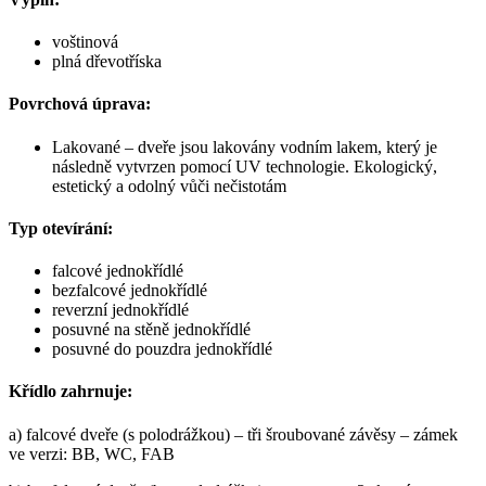
voštinová
plná dřevotříska
Povrchová úprava:
Lakované – dveře jsou lakovány vodním lakem, který je
následně vytvrzen pomocí UV technologie. Ekologický,
estetický a odolný vůči nečistotám
Typ otevírání:
falcové jednokřídlé
bezfalcové jednokřídlé
reverzní jednokřídlé
posuvné na stěně jednokřídlé
posuvné do pouzdra jednokřídlé
Křídlo zahrnuje:
a) falcové dveře (s polodrážkou) – tři šroubované závěsy – zámek
ve verzi: BB, WC, FAB