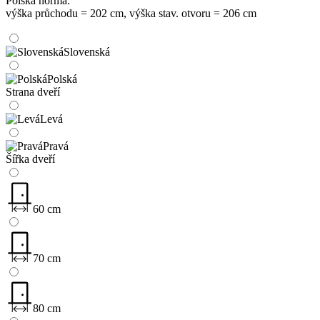
Polská norma:
výška průchodu = 202 cm, výška stav. otvoru = 206 cm
Slovenská
Polská
Strana dveří
Levá
Pravá
Šířka dveří
60 cm
70 cm
80 cm