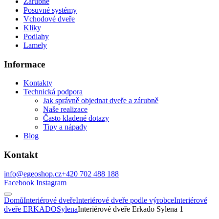
Zárubně
Posuvné systémy
Vchodové dveře
Kliky
Podlahy
Lamely
Informace
Kontakty
Technická podpora
Jak správně objednat dveře a zárubně
Naše realizace
Často kladené dotazy
Tipy a nápady
Blog
Kontakt
info@egeoshop.cz
+420 702 488 188
Facebook
Instagram
Domů
Interiérové dveře
Interiérové dveře podle výrobce
Interiérové
dveře ERKADO
Sylena
Interiérové dveře Erkado Sylena 1