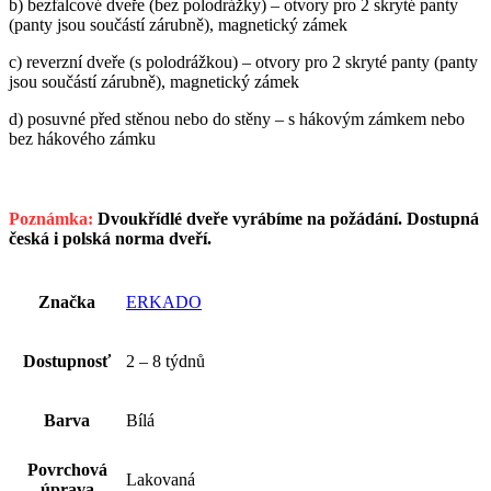
b) bezfalcové dveře (bez polodrážky) – otvory pro 2 skryté panty
(panty jsou součástí zárubně), magnetický zámek
c) reverzní dveře (s polodrážkou) – otvory pro 2 skryté panty (panty
jsou součástí zárubně), magnetický zámek
d) posuvné před stěnou nebo do stěny – s hákovým zámkem nebo
bez hákového zámku
Poznámka:
Dvoukřídlé dveře vyrábíme na požádání. Dostupná
česká i polská norma dveří.
Značka
ERKADO
Dostupnosť
2 – 8 týdnů
Barva
Bílá
Povrchová
Lakovaná
úprava