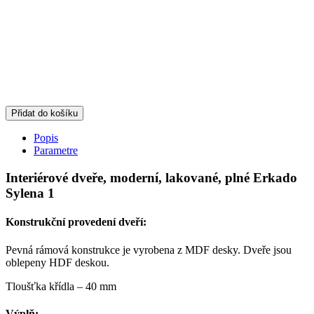
Přidat do košíku
Popis
Parametre
Interiérové dveře, moderní, lakované, plné Erkado
Sylena 1
Konstrukční provedení dveří:
Pevná rámová konstrukce je vyrobena z MDF desky. Dveře jsou
oblepeny HDF deskou.
Tloušťka křídla – 40 mm
Výplň: