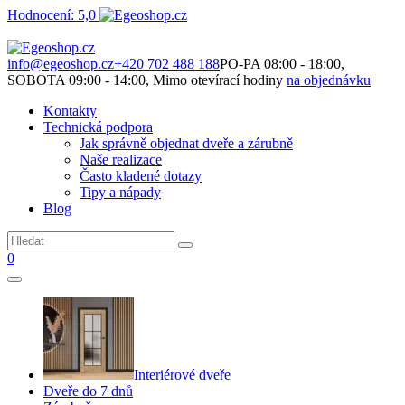
Hodnocení: 5,0
Není to jen o produktech. Je to o prostoru, který spolu vytváříme.
info@egeoshop.cz
+420 702 488 188
PO-PA 08:00 - 18:00,
SOBOTA 09:00 - 14:00, Mimo otevírací hodiny
na objednávku
Kontakty
Technická podpora
Jak správně objednat dveře a zárubně
Naše realizace
Často kladené dotazy
Tipy a nápady
Blog
0
Interiérové dveře
Dveře do 7 dnů