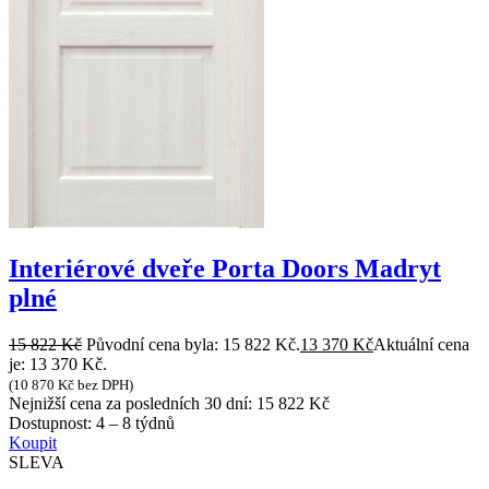
Interiérové dveře Porta Doors Madryt
plné
15 822
Kč
Původní cena byla: 15 822 Kč.
13 370
Kč
Aktuální cena
je: 13 370 Kč.
(
10 870
Kč
bez DPH)
Nejnižší cena za posledních 30 dní:
15 822
Kč
Dostupnost:
4 – 8 týdnů
Koupit
SLEVA