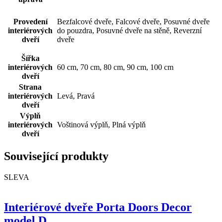
Provedení
Bezfalcové dveře, Falcové dveře, Posuvné dveře
interiérových
do pouzdra, Posuvné dveře na stěně, Reverzní
dveří
dveře
Šířka
interiérových
60 cm, 70 cm, 80 cm, 90 cm, 100 cm
dveří
Strana
interiérových
Levá, Pravá
dveří
Výplň
interiérových
Voštinová výplň, Plná výplň
dveří
Související produkty
SLEVA
Interiérové dveře Porta Doors Decor
model D