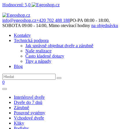
Hodnocení: 5,0
Není to jen o produktech. Je to o prostoru, který spolu vytváříme.
info@egeoshop.cz
+420 702 488 188
PO-PA 08:00 - 18:00,
SOBOTA 09:00 - 14:00, Mimo otevírací hodiny
na objednávku
Kontakty
Technická podpora
Jak správně objednat dveře a zárubně
Naše realizace
Často kladené dotazy
Tipy a nápady
Blog
0
Interiérové dveře
Dveře do 7 dnů
Zárubně
Posuvné systémy
Vchodové dveře
Kliky
Podlahy