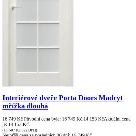
Interiérové dveře Porta Doors Madryt
mřížka dlouhá
16 749
Kč
Původní cena byla: 16 749 Kč.
14 153
Kč
Aktuální cena
je: 14 153 Kč.
(
11 507
Kč
bez DPH)
Nejnižší cena za posledních 30 dní:
16 749
Kč