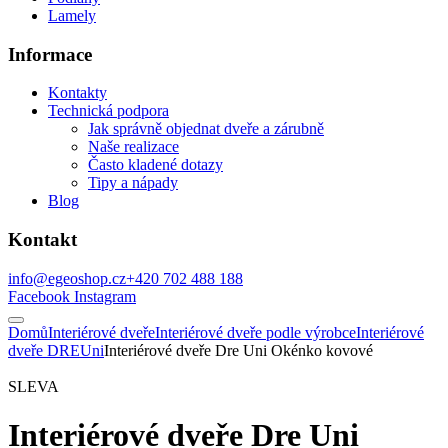
Lamely
Informace
Kontakty
Technická podpora
Jak správně objednat dveře a zárubně
Naše realizace
Často kladené dotazy
Tipy a nápady
Blog
Kontakt
info@egeoshop.cz
+420 702 488 188
Facebook
Instagram
Domů
Interiérové dveře
Interiérové dveře podle výrobce
Interiérové
dveře DRE
Uni
Interiérové dveře Dre Uni Okénko kovové
SLEVA
Interiérové dveře Dre Uni