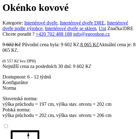
Okénko kovové
Kategorie:
Interiérové dveře
,
Interiérové dveře DRE
,
Interiérové
dveře podle výrobce
,
Interiérové dveře se sklem
,
Uni
Značka:
DRE
Chcete poradit ?
+420 702 488 188
info@egeoshop.cz
9 602
Kč
Původní cena byla: 9 602 Kč.
8 065
Kč
Aktuální cena je: 8
065 Kč.
(
6 557
Kč
bez DPH)
Nejnižší cena za posledních 30 dní:
9 602
Kč
Dostupnost:
6 - 12 týdnů
Konfigurátor
Norma
Slovenská norma:
výška průchodu = 197 cm, výška stav. otvoru = 202 cm
Polská norma:
výška průchodu = 202 cm, výška stav. otvoru = 206 cm