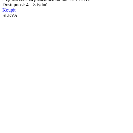
Dostupnost:
4 – 8 týdnů
Koupit
SLEVA