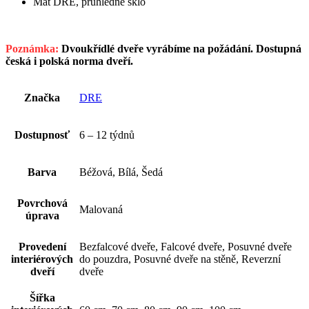
Mat DRE, průhledné sklo
Poznámka:
Dvoukřídlé dveře vyrábíme na požádání. Dostupná
česká i polská norma dveří.
Značka
DRE
Dostupnosť
6 – 12 týdnů
Barva
Béžová, Bílá, Šedá
Povrchová
Malovaná
úprava
Provedení
Bezfalcové dveře, Falcové dveře, Posuvné dveře
interiérových
do pouzdra, Posuvné dveře na stěně, Reverzní
dveří
dveře
Šířka