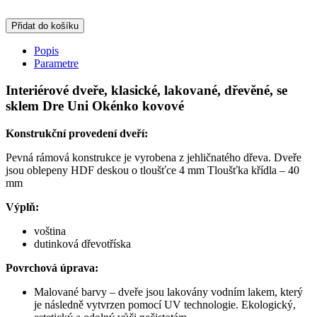
Přidat do košíku
Popis
Parametre
Interiérové dveře, klasické, lakované, dřevěné, se
sklem Dre Uni Okénko kovové
Konstrukční provedení dveří:
Pevná rámová konstrukce je vyrobena z jehličnatého dřeva. Dveře
jsou oblepeny HDF deskou o tloušťce 4 mm
Tloušťka křídla – 40
mm
Výplň:
voština
dutinková dřevotříska
Povrchová úprava:
Malované barvy – dveře jsou lakovány vodním lakem, který
je následně vytvrzen pomocí UV technologie. Ekologický,