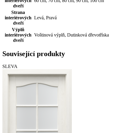
interiérových
60 cm, 70 cm, 80 cm, 90 cm, 100 cm
dveří
Strana
interiérových
Levá, Pravá
dveří
Výplň
interiérových
Voštinová výplň, Dutinková dřevotříska
dveří
Související produkty
SLEVA