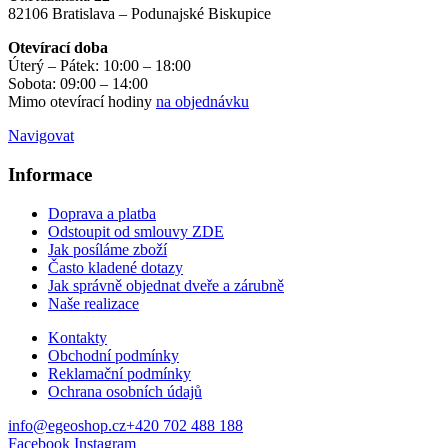
82106 Bratislava – Podunajské Biskupice
Otevírací doba
Úterý – Pátek: 10:00 – 18:00
Sobota: 09:00 – 14:00
Mimo otevírací hodiny
na objednávku
Navigovat
Informace
Doprava a platba
Odstoupit od smlouvy ZDE
Jak posíláme zboží
Často kladené dotazy
Jak správně objednat dveře a zárubně
Naše realizace
Kontakty
Obchodní podmínky
Reklamační podmínky
Ochrana osobních údajů
info@egeoshop.cz
+420 702 488 188
Facebook
Instagram