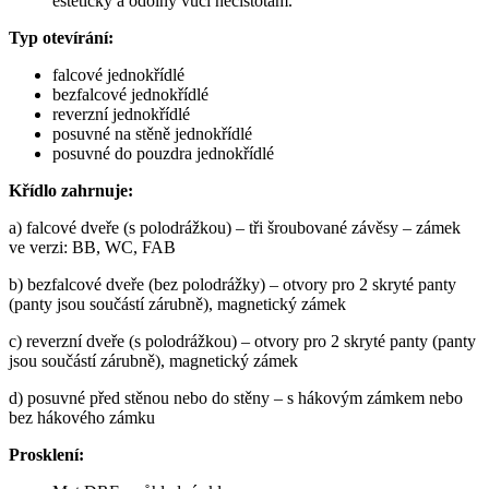
estetický a odolný vůči nečistotám.
Typ otevírání:
falcové jednokřídlé
bezfalcové jednokřídlé
reverzní
jednokřídlé
posuvné na stěně jednokřídlé
posuvné do pouzdra jednokřídlé
Křídlo zahrnuje:
a) falcové dveře (s polodrážkou) – tři šroubované závěsy – zámek
ve verzi: BB, WC, FAB
b) bezfalcové dveře (bez polodrážky) – otvory pro 2 skryté panty
(panty jsou součástí zárubně), magnetický zámek
c) reverzní dveře
(s polodrážkou) – otvory pro 2 skryté panty (panty
jsou součástí zárubně), magnetický zámek
d) posuvné před stěnou nebo do stěny – s hákovým zámkem nebo
bez hákového zámku
Prosklení: