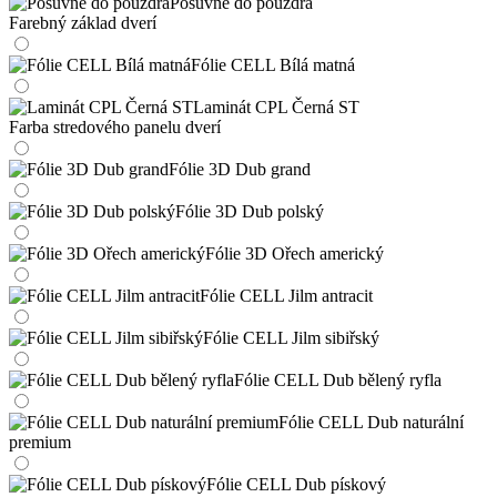
Posuvné do pouzdra
Farebný základ dverí
Fólie CELL Bílá matná
Laminát CPL Černá ST
Farba stredového panelu dverí
Fólie 3D Dub grand
Fólie 3D Dub polský
Fólie 3D Ořech americký
Fólie CELL Jilm antracit
Fólie CELL Jilm sibiřský
Fólie CELL Dub bělený ryfla
Fólie CELL Dub naturální
premium
Fólie CELL Dub pískový