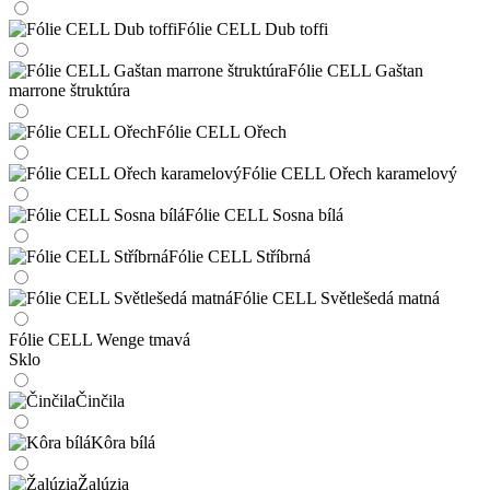
Fólie CELL Dub toffi
Fólie CELL Gaštan
marrone štruktúra
Fólie CELL Ořech
Fólie CELL Ořech karamelový
Fólie CELL Sosna bílá
Fólie CELL Stříbrná
Fólie CELL Světlešedá matná
Fólie CELL Wenge tmavá
Sklo
Činčila
Kôra bílá
Žalúzia