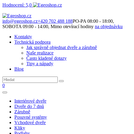
Hodnocení: 5,0
Není to jen o produktech. Je to o prostoru, který spolu vytváříme.
info@egeoshop.cz
+420 702 488 188
PO-PA 08:00 - 18:00,
SOBOTA 09:00 - 14:00, Mimo otevírací hodiny
na objednávku
Kontakty
Technická podpora
Jak správně objednat dveře a zárubně
Naše realizace
Často kladené dotazy
Tipy a nápady
Blog
0
Interiérové dveře
Dveře do 7 dnů
Zárubně
Posuvné systémy
Vchodové dveře
Kliky
Podlahy