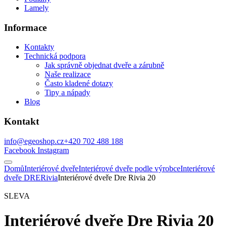
Lamely
Informace
Kontakty
Technická podpora
Jak správně objednat dveře a zárubně
Naše realizace
Často kladené dotazy
Tipy a nápady
Blog
Kontakt
info@egeoshop.cz
+420 702 488 188
Facebook
Instagram
Domů
Interiérové dveře
Interiérové dveře podle výrobce
Interiérové
dveře DRE
Rivia
Interiérové dveře Dre Rivia 20
SLEVA
Interiérové dveře Dre Rivia 20