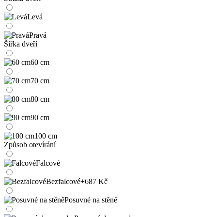
Levá
Pravá
Šířka dveří
60 cm
70 cm
80 cm
90 cm
100 cm
Způsob otevírání
Falcové
Bezfalcové
+687 Kč
Posuvné na stěně