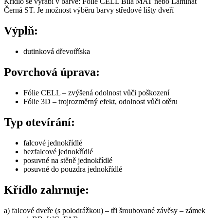
Křídlo se vyrábí v barvě: Fólie CELL Bílá MAT nebo Laminát
Černá ST. Je možnost výběru barvy středové lišty dveří
Výplň:
dutinková dřevotříska
Povrchová úprava:
Fólie CELL – zvýšená odolnost vůči poškození
Fólie 3D – trojrozměrný efekt, odolnost vůči otěru
Typ otevírání:
falcové jednokřídlé
bezfalcové jednokřídlé
posuvné na stěně jednokřídlé
posuvné do pouzdra jednokřídlé
Křídlo zahrnuje:
a) falcové dveře (s polodrážkou) – tři šroubované závěsy – zámek