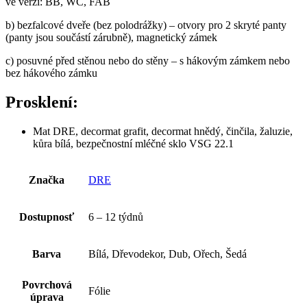
ve verzi: BB, WC, FAB
b) bezfalcové dveře (bez polodrážky) – otvory pro 2 skryté panty
(panty jsou součástí zárubně), magnetický zámek
c) posuvné před stěnou nebo do stěny – s hákovým zámkem nebo
bez hákového zámku
Prosklení:
Mat DRE, decormat grafit, decormat hnědý, činčila, žaluzie,
kůra bílá, bezpečnostní mléčné sklo VSG 22.1
Značka
DRE
Dostupnosť
6 – 12 týdnů
Barva
Bílá, Dřevodekor, Dub, Ořech, Šedá
Povrchová
Fólie
úprava