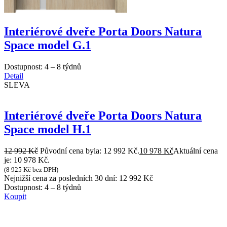
Interiérové dveře Porta Doors Natura
Space model G.1
Dostupnost:
4 – 8 týdnů
Detail
SLEVA
Interiérové dveře Porta Doors Natura
Space model H.1
12 992
Kč
Původní cena byla: 12 992 Kč.
10 978
Kč
Aktuální cena
je: 10 978 Kč.
(
8 925
Kč
bez DPH)
Nejnižší cena za posledních 30 dní:
12 992
Kč
Dostupnost:
4 – 8 týdnů
Koupit