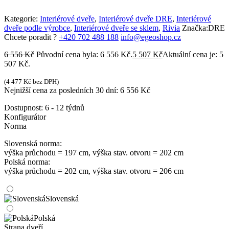
Kategorie:
Interiérové dveře
,
Interiérové dveře DRE
,
Interiérové
dveře podle výrobce
,
Interiérové dveře se sklem
,
Rivia
Značka:
DRE
Chcete poradit ?
+420 702 488 188
info@egeoshop.cz
6 556
Kč
Původní cena byla: 6 556 Kč.
5 507
Kč
Aktuální cena je: 5
507 Kč.
(
4 477
Kč
bez DPH)
Nejnižší cena za posledních 30 dní:
6 556
Kč
Dostupnost:
6 - 12 týdnů
Konfigurátor
Norma
Slovenská norma:
výška průchodu = 197 cm, výška stav. otvoru = 202 cm
Polská norma:
výška průchodu = 202 cm, výška stav. otvoru = 206 cm
Slovenská
Polská
Strana dveří