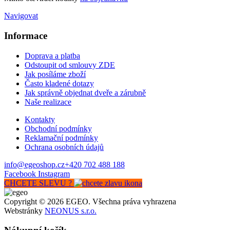
Navigovat
Informace
Doprava a platba
Odstoupit od smlouvy ZDE
Jak posíláme zboží
Často kladené dotazy
Jak správně objednat dveře a zárubně
Naše realizace
Kontakty
Obchodní podmínky
Reklamační podmínky
Ochrana osobních údajů
info@egeoshop.cz
+420 702 488 188
Facebook
Instagram
CHCETE SLEVU ?
Copyright © 2026 EGEO. Všechna práva vyhrazena
Webstránky
NEONUS s.r.o.