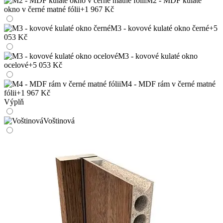
M2 - MDF kulaté
okno v černé matné fólii
+1 967 Kč
M3 - kovové kulaté okno černé
+5
053 Kč
M3 - kovové kulaté okno
ocelové
+5 053 Kč
M4 - MDF rám v černé matné
fólii
+1 967 Kč
Výplň
Voštinová