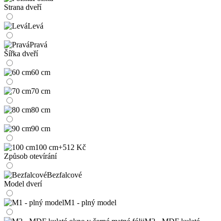
Strana dveří
Levá
Pravá
Šířka dveří
60 cm
70 cm
80 cm
90 cm
100 cm
+512 Kč
Způsob otevírání
Bezfalcové
Model dverí
M1 - plný model