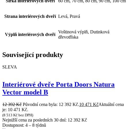
Šířka interiérových dveří
60 cm, 70 cm, 80 cm, 90 cm, 100 cm
Strana interiérových dveří
Levá, Pravá
Voštinová výplň, Dutinková
Výplň interiérových dveří
dřevotříska
Související produkty
SLEVA
Interiérové dveře Porta Doors Natura
Vector model B
12 392
Kč
Původní cena byla: 12 392 Kč.
10 471
Kč
Aktuální cena
je: 10 471 Kč.
(
8 513
Kč
bez DPH)
Nejnižší cena za posledních 30 dní:
12 392
Kč
Dostupnost:
4 – 8 týdnů