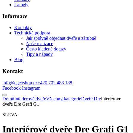
Lamely
Informace
Kontakty
Technická podpora
Jak správně objednat dveře a zárubně
Naše realizace
Často kladené dotazy
Tipy a nápady
Blog
Kontakt
info@egeoshop.cz
+420 702 488 188
Facebook
Instagram
Domů
Interiérové dveře
Všechny kategorie
Dveře Dre
Interiérové
dveře Dre Grafi G1
SLEVA
Interiérové dveře Dre Grafi G1