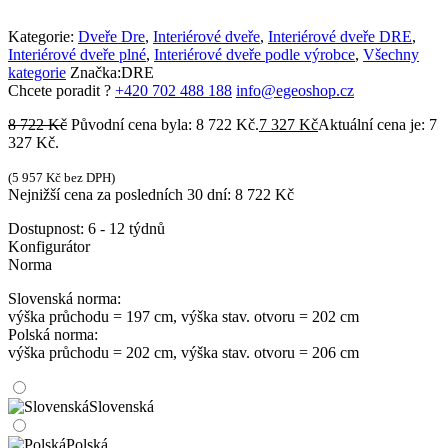
Kategorie:
Dveře Dre
,
Interiérové dveře
,
Interiérové dveře DRE
,
Interiérové dveře plné
,
Interiérové dveře podle výrobce
,
Všechny
kategorie
Značka:
DRE
Chcete poradit ?
+420 702 488 188
info@egeoshop.cz
8 722
Kč
Původní cena byla: 8 722 Kč.
7 327
Kč
Aktuální cena je: 7
327 Kč.
(
5 957
Kč
bez DPH)
Nejnižší cena za posledních 30 dní:
8 722
Kč
Dostupnost:
6 - 12 týdnů
Konfigurátor
Norma
Slovenská norma:
výška průchodu = 197 cm, výška stav. otvoru = 202 cm
Polská norma:
výška průchodu = 202 cm, výška stav. otvoru = 206 cm
Slovenská
Polská