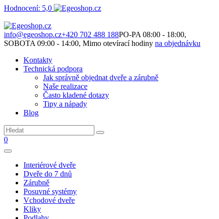
Hodnocení: 5,0
Není to jen o produktech. Je to o prostoru, který spolu vytváříme.
info@egeoshop.cz
+420 702 488 188
PO-PA 08:00 - 18:00,
SOBOTA 09:00 - 14:00, Mimo otevírací hodiny
na objednávku
Kontakty
Technická podpora
Jak správně objednat dveře a zárubně
Naše realizace
Často kladené dotazy
Tipy a nápady
Blog
0
Interiérové dveře
Dveře do 7 dnů
Zárubně
Posuvné systémy
Vchodové dveře
Kliky
Podlahy