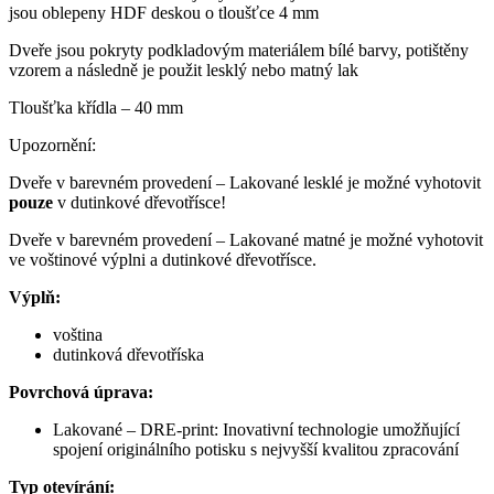
jsou oblepeny HDF deskou o tloušťce 4 mm
Dveře jsou pokryty podkladovým materiálem bílé barvy, potištěny
vzorem a následně je použit lesklý nebo matný lak
Tloušťka křídla – 40 mm
Upozornění:
Dveře v barevném provedení – Lakované lesklé je možné vyhotovit
pouze
v dutinkové dřevotřísce!
Dveře v barevném provedení – Lakované matné je možné vyhotovit
ve voštinové výplni a dutinkové dřevotřísce.
Výplň:
voština
dutinková dřevotříska
Povrchová úprava:
Lakované – DRE-print: Inovativní technologie umožňující
spojení originálního potisku s nejvyšší kvalitou zpracování
Typ otevírání: