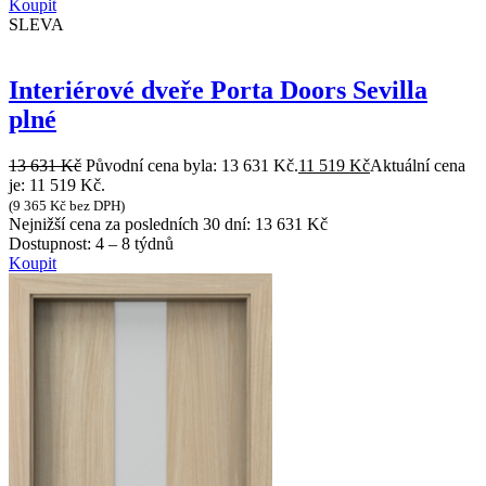
Koupit
SLEVA
Interiérové dveře Porta Doors Sevilla
plné
13 631
Kč
Původní cena byla: 13 631 Kč.
11 519
Kč
Aktuální cena
je: 11 519 Kč.
(
9 365
Kč
bez DPH)
Nejnižší cena za posledních 30 dní:
13 631
Kč
Dostupnost:
4 – 8 týdnů
Koupit