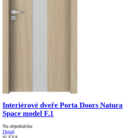
Interiérové dveře Porta Doors Natura
Space model F.1
Na objednávku
Detail
SLEVA