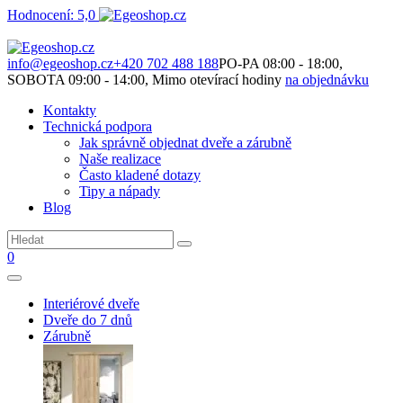
Hodnocení: 5,0
Není to jen o produktech. Je to o prostoru, který spolu vytváříme.
info@egeoshop.cz
+420 702 488 188
PO-PA 08:00 - 18:00,
SOBOTA 09:00 - 14:00, Mimo otevírací hodiny
na objednávku
Kontakty
Technická podpora
Jak správně objednat dveře a zárubně
Naše realizace
Často kladené dotazy
Tipy a nápady
Blog
0
Interiérové dveře
Dveře do 7 dnů
Zárubně