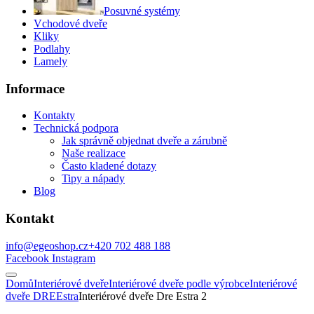
Posuvné systémy
Vchodové dveře
Kliky
Podlahy
Lamely
Informace
Kontakty
Technická podpora
Jak správně objednat dveře a zárubně
Naše realizace
Často kladené dotazy
Tipy a nápady
Blog
Kontakt
info@egeoshop.cz
+420 702 488 188
Facebook
Instagram
Domů
Interiérové dveře
Interiérové dveře podle výrobce
Interiérové
dveře DRE
Estra
Interiérové dveře Dre Estra 2