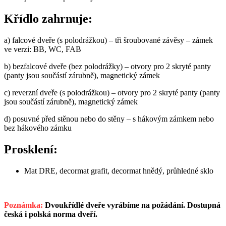
Křídlo zahrnuje:
a) falcové dveře (s polodrážkou) – tři šroubované závěsy – zámek
ve verzi: BB, WC, FAB
b) bezfalcové dveře (bez polodrážky) – otvory pro 2 skryté panty
(panty jsou součástí zárubně), magnetický zámek
c) reverzní dveře
(s polodrážkou) – otvory pro 2 skryté panty (panty
jsou součástí zárubně), magnetický zámek
d) posuvné před stěnou nebo do stěny – s hákovým zámkem nebo
bez hákového zámku
Prosklení:
Mat DRE, decormat grafit, decormat hnědý, průhledné sklo
Poznámka:
Dvoukřídlé dveře vyrábíme na požádání. Dostupná
česká i polská norma dveří.