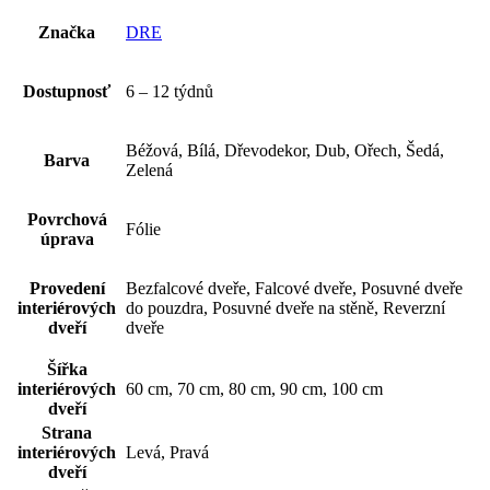
Značka
DRE
Dostupnosť
6 – 12 týdnů
Béžová, Bílá, Dřevodekor, Dub, Ořech, Šedá,
Barva
Zelená
Povrchová
Fólie
úprava
Provedení
Bezfalcové dveře, Falcové dveře, Posuvné dveře
interiérových
do pouzdra, Posuvné dveře na stěně, Reverzní
dveří
dveře
Šířka
interiérových
60 cm, 70 cm, 80 cm, 90 cm, 100 cm
dveří
Strana
interiérových
Levá, Pravá
dveří