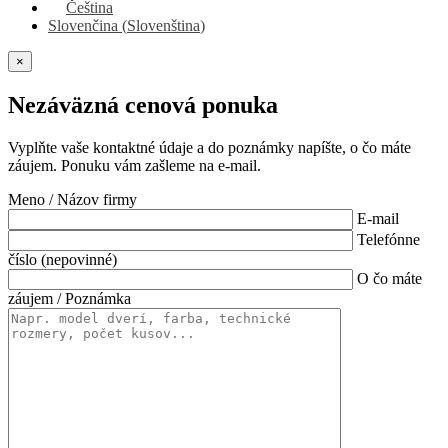
Čeština
Slovenčina
(
Slovenština
)
×
Nezáväzná cenová ponuka
Vyplňte vaše kontaktné údaje a do poznámky napíšte, o čo máte
záujem. Ponuku vám zašleme na e-mail.
Meno / Názov firmy
E-mail
Telefónne
číslo (nepovinné)
O čo máte
záujem / Poznámka