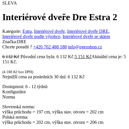
SLEVA
Interiérové dveře Dre Estra 2
Kategorie:
Estra
,
Interiérové dveře
,
Interiérové dveře DRE
,
Interiérové dveře podle výrobce
,
Interiérové dveře se sklem
Značka:
DRE
Chcete poradit ?
+420 702 488 188
info@egeoshop.cz
6 132
Kč
Původní cena byla: 6 132 Kč.
5 151
Kč
Aktuální cena je: 5
151 Kč.
(
4 188
Kč
bez DPH)
Nejnižší cena za posledních 30 dní:
6 132
Kč
Dostupnost:
6 - 12 týdnů
Konfigurátor
Norma
Slovenská norma:
výška průchodu = 197 cm, výška stav. otvoru = 202 cm
Polská norma:
výška průchodu = 202 cm, výška stav. otvoru = 206 cm