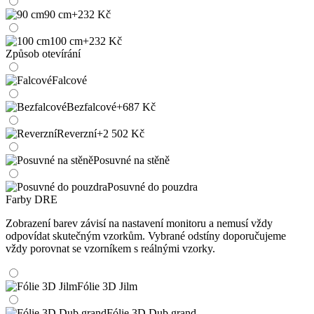
90 cm
+232 Kč
100 cm
+232 Kč
Způsob otevírání
Falcové
Bezfalcové
+687 Kč
Reverzní
+2 502 Kč
Posuvné na stěně
Posuvné do pouzdra
Farby DRE
Zobrazení barev závisí na nastavení monitoru a nemusí vždy
odpovídat skutečným vzorkům. Vybrané odstíny doporučujeme
vždy porovnat se vzorníkem s reálnými vzorky.
Fólie 3D Jilm
Fólie 3D Dub grand