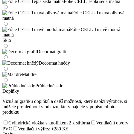
Fólie CELL Teplá šedá matná
Fólie CELL Tmavá olivová
matná
Fólie CELL Tmavě modrá
matná
Sklo
Decormat grafit
Decormat hnědý
Mat dre
Průhledné sklo
Doplňky
Vizuální grafiku doplňků a další možnosti, které nabízí výrobce, si
můžete prohlédnout v odkazu, který najdete v popisu tohoto
produktu.
Cylindrická vložka s knoflíkem 2 x stříbrná
Ventilační otvory
PVC
Ventilační výfrez
+280 Kč