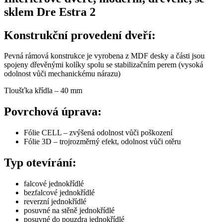
sklem Dre Estra 2
Konstrukční provedení dveří:
Pevná rámová konstrukce je vyrobena z MDF desky a části jsou
spojeny dřevěnými kolíky spolu se stabilizačním perem (vysoká
odolnost vůči mechanickému nárazu)
Tloušťka křídla – 40 mm
Povrchová úprava:
Fólie CELL – zvýšená odolnost vůči poškození
Fólie 3D – trojrozměrný efekt, odolnost vůči otěru
Typ otevírání:
falcové jednokřídlé
bezfalcové jednokřídlé
reverzní jednokřídlé
posuvné na stěně jednokřídlé
posuvné do pouzdra jednokřídlé