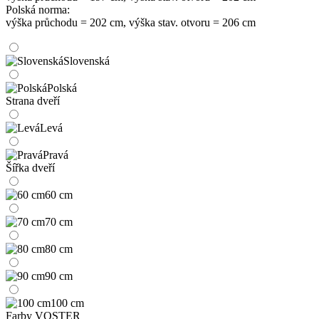
Polská norma:
výška průchodu = 202 cm, výška stav. otvoru = 206 cm
Slovenská
Polská
Strana dveří
Levá
Pravá
Šířka dveří
60 cm
70 cm
80 cm
90 cm
100 cm
Farby VOSTER