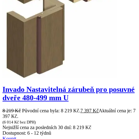
Invado Nastavitelná zárubeň pro posuvné
dveře 480-499 mm U
8 219
Kč
Původní cena byla: 8 219 Kč.
7 397
Kč
Aktuální cena je: 7
397 Kč.
(
6 014
Kč
bez DPH)
Nejnižší cena za posledních 30 dní:
8 219
Kč
Dostupnost:
6 - 12 týdnů
Koupit