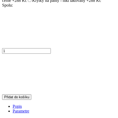
černé
+288 Kč
Krytky na panty - nikl lakovaný
+288 Kč
Spolu:
Přidat do košíku
Popis
Parametre