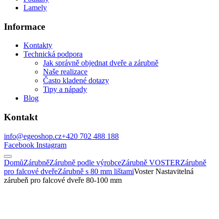
Lamely
Informace
Kontakty
Technická podpora
Jak správně objednat dveře a zárubně
Naše realizace
Často kladené dotazy
Tipy a nápady
Blog
Kontakt
info@egeoshop.cz
+420 702 488 188
Facebook
Instagram
Domů
Zárubně
Zárubně podle výrobce
Zárubně VOSTER
Zárubně
pro falcové dveře
Zárubně s 80 mm lištami
Voster Nastavitelná
zárubeň pro falcové dveře 80-100 mm