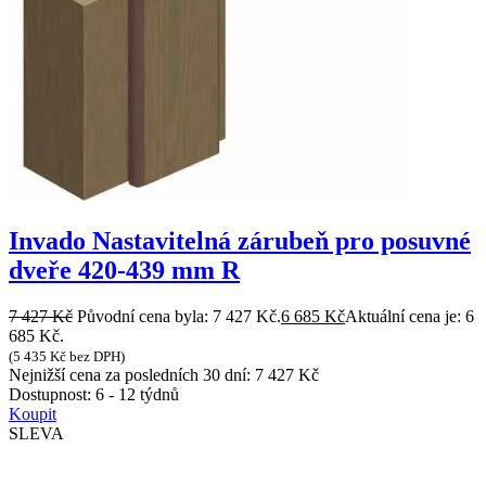
Invado Nastavitelná zárubeň pro posuvné
dveře 420-439 mm R
7 427
Kč
Původní cena byla: 7 427 Kč.
6 685
Kč
Aktuální cena je: 6
685 Kč.
(
5 435
Kč
bez DPH)
Nejnižší cena za posledních 30 dní:
7 427
Kč
Dostupnost:
6 - 12 týdnů
Koupit
SLEVA