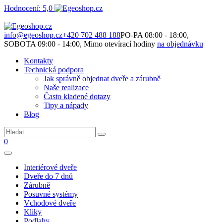
Hodnocení: 5,0
Není to jen o produktech. Je to o prostoru, který spolu vytváříme.
info@egeoshop.cz
+420 702 488 188
PO-PA 08:00 - 18:00,
SOBOTA 09:00 - 14:00, Mimo otevírací hodiny
na objednávku
Kontakty
Technická podpora
Jak správně objednat dveře a zárubně
Naše realizace
Často kladené dotazy
Tipy a nápady
Blog
0
Interiérové dveře
Dveře do 7 dnů
Zárubně
Posuvné systémy
Vchodové dveře
Kliky
Podlahy