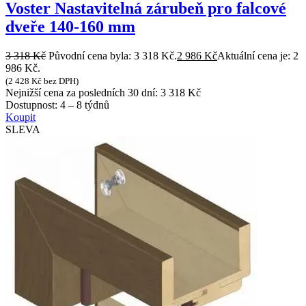
Voster Nastavitelná zárubeň pro falcové
dveře 140-160 mm
3 318
Kč
Původní cena byla: 3 318 Kč.
2 986
Kč
Aktuální cena je: 2
986 Kč.
(
2 428
Kč
bez DPH)
Nejnižší cena za posledních 30 dní:
3 318
Kč
Dostupnost:
4 – 8 týdnů
Koupit
SLEVA