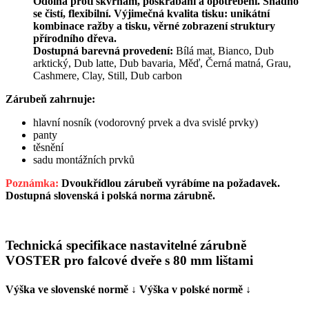
Odolná proti skvrnám, poškrábání a opotřebení. Snadno
se čistí, flexibilní. Výjimečná kvalita tisku: unikátní
kombinace ražby a tisku, věrné zobrazení struktury
přírodního dřeva.
Dostupná barevná provedení:
Bílá mat, Bianco, Dub
arktický, Dub latte, Dub bavaria, Měď, Černá matná, Grau,
Cashmere, Clay, Still, Dub carbon
Zárubeň zahrnuje:
hlavní nosník (vodorovný prvek a dva svislé prvky)
panty
těsnění
sadu montážních prvků
Poznámka:
Dvoukřídlou zárubeň vyrábíme na požadavek.
Dostupná slovenská i polská norma zárubně.
Technická specifikace nastavitelné zárubně
VOSTER pro falcové dveře s 80 mm lištami
Výška ve slovenské normě ↓ Výška v polské normě ↓