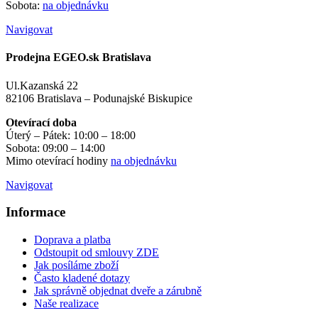
Sobota:
na objednávku
Navigovat
Prodejna EGEO.sk Bratislava
Ul.Kazanská 22
82106 Bratislava – Podunajské Biskupice
Otevírací doba
Úterý – Pátek: 10:00 – 18:00
Sobota: 09:00 – 14:00
Mimo otevírací hodiny
na objednávku
Navigovat
Informace
Doprava a platba
Odstoupit od smlouvy ZDE
Jak posíláme zboží
Často kladené dotazy
Jak správně objednat dveře a zárubně
Naše realizace