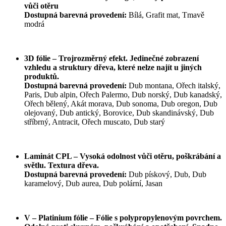
vůči otěru
Dostupná barevná provedení:
Bílá, Grafit mat, Tmavě
modrá
3D fólie – Trojrozměrný efekt. Jedinečné zobrazení
vzhledu a struktury dřeva, které nelze najít u jiných
produktů.
Dostupná barevná provedení:
Dub montana, Ořech italský,
Paris, Dub alpin, Ořech Palermo, Dub norský, Dub kanadský,
Ořech bělený, Akát morava, Dub sonoma, Dub oregon, Dub
olejovaný, Dub antický, Borovice, Dub skandinávský, Dub
stříbrný, Antracit, Ořech muscato, Dub starý
Laminát CPL – Vysoká odolnost vůči otěru, poškrábání a
světlu. Textura dřeva.
Dostupná barevná provedení:
Dub pískový, Dub, Dub
karamelový, Dub aurea, Dub polární, Jasan
V – Platinium fólie – Fólie s polypropylenovým povrchem.