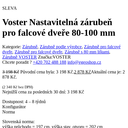
SLEVA
Voster Nastavitelná zárubeň
pro falcové dveře 80-100 mm
Kategorie:
Zárubně
,
Zárubně podle výrobce
,
Zárubně pro falcové
dveře
,
Zárubně pro falcové dveře
,
Zárubně s 80 mm lištami
,
Zárubně VOSTER
Značka:
VOSTER
Chcete poradit ?
+420 702 488 188
info@egeoshop.cz
3 198
Kč
Původní cena byla: 3 198 Kč.
2 878
Kč
Aktuální cena je: 2
878 Kč.
(
2 340
Kč
bez DPH)
Nejnižší cena za posledních 30 dní:
3 198
Kč
Dostupnost:
4 – 8 týdnů
Konfigurátor
Norma
Slovenská norma:
výška průchodu = 197 cm, výška stav. otvoru = 202 cm