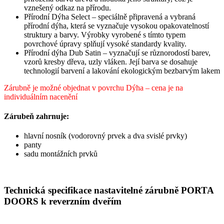
vznešený odkaz na přírodu.
Přírodní Dýha Select – speciálně připravená a vybraná
přírodní dýha, která se vyznačuje vysokou opakovatelností
struktury a barvy. Výrobky vyrobené s tímto typem
povrchové úpravy splňují vysoké standardy kvality.
Přírodní dýha Dub Satin – vyznačují se různorodostí barev,
vzorů kresby dřeva, uzly vláken. Její barva se dosahuje
technologií barvení a lakování ekologickým bezbarvým lakem
Zárubně je možné objednat v povrchu Dýha – cena je na
individuálním nacenění
Zárubeň zahrnuje:
hlavní nosník (vodorovný prvek a dva svislé prvky)
panty
sadu montážních prvků
Technická specifikace nastavitelné zárubně PORTA
DOORS k reverzním dveřím