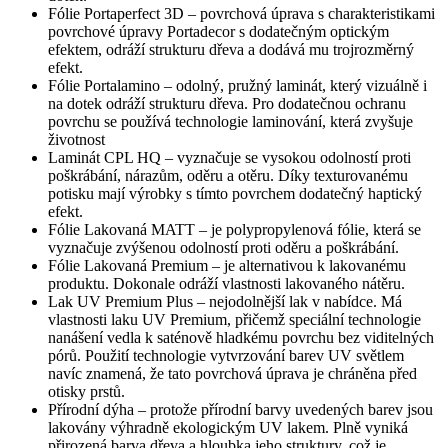
Fólie Portaperfect 3D – povrchová úprava s charakteristikami
povrchové úpravy Portadecor s dodatečným optickým
efektem, odráží strukturu dřeva a dodává mu trojrozměrný
efekt.
Fólie Portalamino – odolný, pružný laminát, který vizuálně i
na dotek odráží strukturu dřeva. Pro dodatečnou ochranu
povrchu se používá technologie laminování, která zvyšuje
životnost
Laminát CPL HQ – vyznačuje se vysokou odolností proti
poškrábání, nárazům, oděru a otěru. Díky texturovanému
potisku mají výrobky s tímto povrchem dodatečný haptický
efekt.
Fólie Lakovaná MATT – je polypropylenová fólie, která se
vyznačuje zvýšenou odolností proti oděru a poškrábání.
Fólie Lakovaná Premium – je alternativou k lakovanému
produktu. Dokonale odráží vlastnosti lakovaného nátěru.
Lak UV Premium Plus – nejodolnější lak v nabídce. Má
vlastnosti laku UV Premium, přičemž speciální technologie
nanášení vedla k saténově hladkému povrchu bez viditelných
pórů. Použití technologie vytvrzování barev UV světlem
navíc znamená, že tato povrchová úprava je chráněna před
otisky prstů.
Přírodní dýha – protože přírodní barvy uvedených barev jsou
lakovány výhradně ekologickým UV lakem. Plně vyniká
přirozená barva dřeva a hloubka jeho struktury, což je