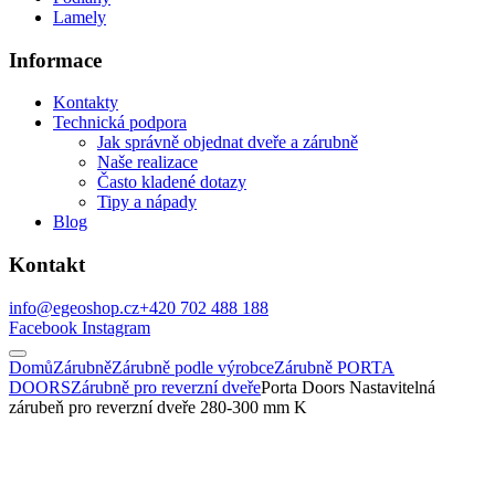
Lamely
Informace
Kontakty
Technická podpora
Jak správně objednat dveře a zárubně
Naše realizace
Často kladené dotazy
Tipy a nápady
Blog
Kontakt
info@egeoshop.cz
+420 702 488 188
Facebook
Instagram
Domů
Zárubně
Zárubně podle výrobce
Zárubně PORTA
DOORS
Zárubně pro reverzní dveře
Porta Doors Nastavitelná
zárubeň pro reverzní dveře 280-300 mm K