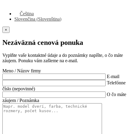
Čeština
Slovenčina
(
Slovenština
)
×
Nezáväzná cenová ponuka
Vyplňte vaše kontaktné údaje a do poznámky napíšte, o čo máte
záujem. Ponuku vám zašleme na e-mail.
Meno / Názov firmy
E-mail
Telefónne
číslo (nepovinné)
O čo máte
záujem / Poznámka