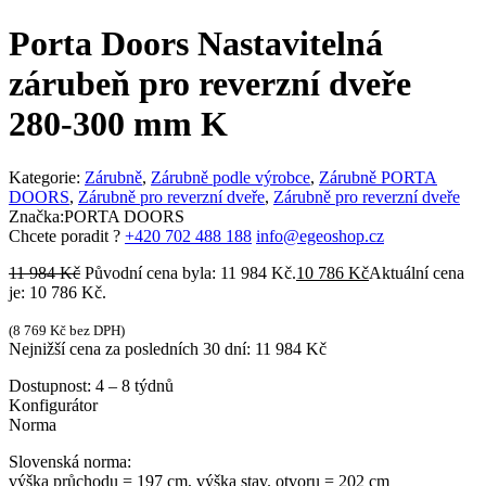
Porta Doors Nastavitelná
zárubeň pro reverzní dveře
280-300 mm K
Kategorie:
Zárubně
,
Zárubně podle výrobce
,
Zárubně PORTA
DOORS
,
Zárubně pro reverzní dveře
,
Zárubně pro reverzní dveře
Značka:
PORTA DOORS
Chcete poradit ?
+420 702 488 188
info@egeoshop.cz
11 984
Kč
Původní cena byla: 11 984 Kč.
10 786
Kč
Aktuální cena
je: 10 786 Kč.
(
8 769
Kč
bez DPH)
Nejnižší cena za posledních 30 dní:
11 984
Kč
Dostupnost:
4 – 8 týdnů
Konfigurátor
Norma
Slovenská norma:
výška průchodu = 197 cm, výška stav. otvoru = 202 cm