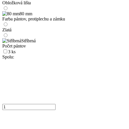
Obložková lišta
80 mm
Farba pántov, protiplechu a zámku
Zlatá
Stříbrná
Počet pántov
3 ks
Spolu: