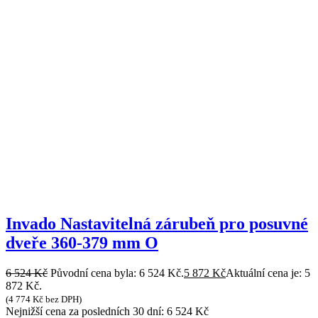
Invado Nastavitelná zárubeň pro posuvné
dveře 360-379 mm O
6 524
Kč
Původní cena byla: 6 524 Kč.
5 872
Kč
Aktuální cena je: 5
872 Kč.
(
4 774
Kč
bez DPH)
Nejnižší cena za posledních 30 dní:
6 524
Kč