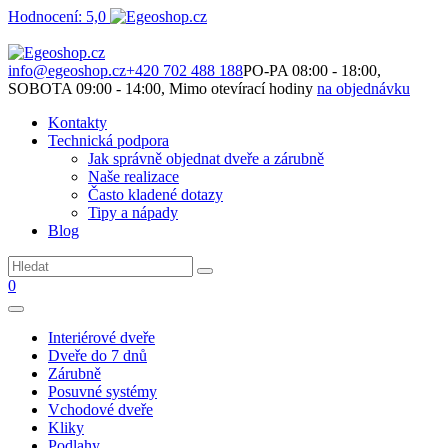
Hodnocení: 5,0
Není to jen o produktech. Je to o prostoru, který spolu vytváříme.
info@egeoshop.cz
+420 702 488 188
PO-PA 08:00 - 18:00,
SOBOTA 09:00 - 14:00, Mimo otevírací hodiny
na objednávku
Kontakty
Technická podpora
Jak správně objednat dveře a zárubně
Naše realizace
Často kladené dotazy
Tipy a nápady
Blog
0
Interiérové dveře
Dveře do 7 dnů
Zárubně
Posuvné systémy
Vchodové dveře
Kliky
Podlahy