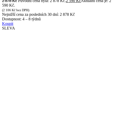
2 878
Kč
Původní cena byla: 2 878 Kč.
2 590
Kč
Aktuální cena je: 2
590 Kč.
(
2 106
Kč
bez DPH)
Nejnižší cena za posledních 30 dní:
2 878
Kč
Dostupnost:
4 – 8 týdnů
Koupit
SLEVA