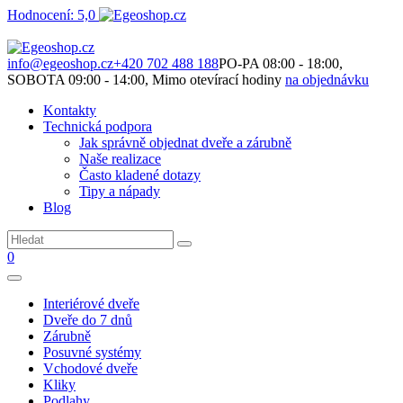
Hodnocení: 5,0
Není to jen o produktech. Je to o prostoru, který spolu vytváříme.
info@egeoshop.cz
+420 702 488 188
PO-PA 08:00 - 18:00,
SOBOTA 09:00 - 14:00, Mimo otevírací hodiny
na objednávku
Kontakty
Technická podpora
Jak správně objednat dveře a zárubně
Naše realizace
Často kladené dotazy
Tipy a nápady
Blog
0
Interiérové dveře
Dveře do 7 dnů
Zárubně
Posuvné systémy
Vchodové dveře
Kliky
Podlahy