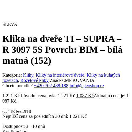
SLEVA
Klika na dveře TI – SUPRA –
R 3097 5S Povrch: BIM – bílá
matná (152)
Kategorie:
Kliky
,
Kliky na interiérové dveře
,
Kliky na kulatých
rozetách
,
Rozetové kliky
Značka:
MP KOVANIA
Chcete poradit ?
+420 702 488 188
info@egeoshop.cz
1 221
Kč
Původní cena byla: 1 221 Kč.
1 087
Kč
Aktuální cena je: 1
087 Kč.
(
884
Kč
bez DPH)
Nejnižší cena za posledních 30 dní:
1 221
Kč
Dostupnost:
3 - 10 dnů
Konfigurátor