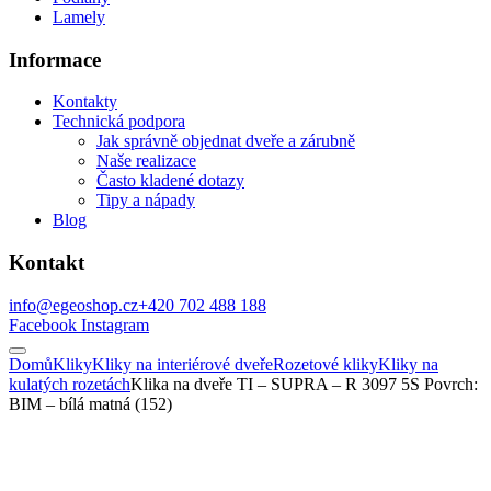
Lamely
Informace
Kontakty
Technická podpora
Jak správně objednat dveře a zárubně
Naše realizace
Často kladené dotazy
Tipy a nápady
Blog
Kontakt
info@egeoshop.cz
+420 702 488 188
Facebook
Instagram
Domů
Kliky
Kliky na interiérové dveře
Rozetové kliky
Kliky na
kulatých rozetách
Klika na dveře TI – SUPRA – R 3097 5S Povrch:
BIM – bílá matná (152)