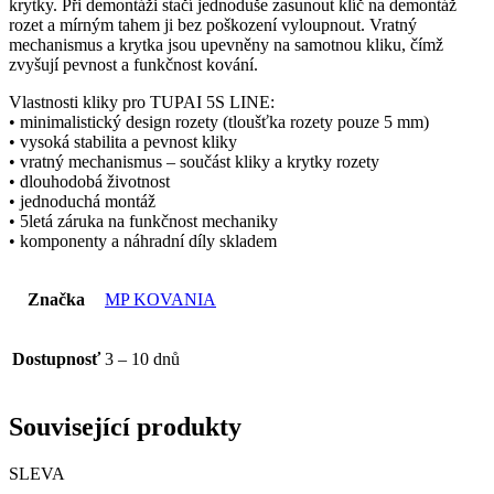
krytky. Při demontáži stačí jednoduše zasunout klíč na demontáž
rozet a mírným tahem ji bez poškození vyloupnout. Vratný
mechanismus a krytka jsou upevněny na samotnou kliku, čímž
zvyšují pevnost a funkčnost kování.
Vlastnosti kliky pro TUPAI 5S LINE:
• minimalistický design rozety (tloušťka rozety pouze 5 mm)
• vysoká stabilita a pevnost kliky
• vratný mechanismus – součást kliky a krytky rozety
• dlouhodobá životnost
• jednoduchá montáž
• 5letá záruka na funkčnost mechaniky
• komponenty a náhradní díly skladem
Značka
MP KOVANIA
Dostupnosť
3 – 10 dnů
Související produkty
SLEVA