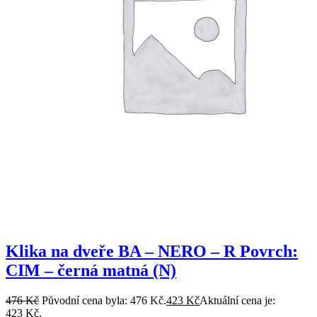
Klika na dveře BA – NERO – R Povrch:
CIM – černá matná (N)
476
Kč
Původní cena byla: 476 Kč.
423
Kč
Aktuální cena je:
423 Kč.