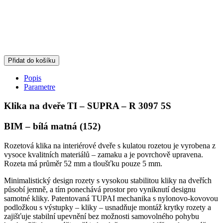
Přidat do košíku
Popis
Parametre
Klika na dveře TI – SUPRA – R 3097 5S
BIM – bílá matná (152)
Rozetová klika na interiérové dveře s kulatou rozetou je vyrobena z
vysoce kvalitních materiálů – zamaku a je povrchově upravena.
Rozeta má průměr 52 mm a tloušťku pouze 5 mm.
Minimalistický design rozety s vysokou stabilitou kliky na dveřích
působí jemně, a tím ponechává prostor pro vyniknutí designu
samotné kliky. Patentovaná TUPAI mechanika s nylonovo-kovovou
podložkou s výstupky – kliky – usnadňuje montáž krytky rozety a
zajišťuje stabilní upevnění bez možnosti samovolného pohybu