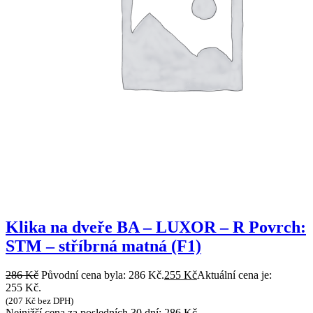
Klika na dveře BA – LUXOR – R Povrch:
STM – stříbrná matná (F1)
286
Kč
Původní cena byla: 286 Kč.
255
Kč
Aktuální cena je:
255 Kč.
(
207
Kč
bez DPH)
Nejnižší cena za posledních 30 dní:
286
Kč