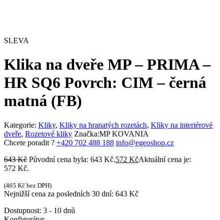
SLEVA
Klika na dveře MP – PRIMA –
HR SQ6 Povrch: CIM – černá
matná (FB)
Kategorie:
Kliky
,
Kliky na hranatých rozetách
,
Kliky na interiérové
dveře
,
Rozetové kliky
Značka:
MP KOVANIA
Chcete poradit ?
+420 702 488 188
info@egeoshop.cz
643
Kč
Původní cena byla: 643 Kč.
572
Kč
Aktuální cena je:
572 Kč.
(
465
Kč
bez DPH)
Nejnižší cena za posledních 30 dní:
643
Kč
Dostupnost:
3 - 10 dnů
Konfigurátor