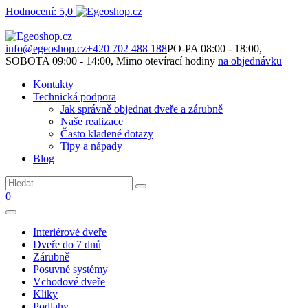
Hodnocení: 5,0
Není to jen o produktech. Je to o prostoru, který spolu vytváříme.
info@egeoshop.cz
+420 702 488 188
PO-PA 08:00 - 18:00,
SOBOTA 09:00 - 14:00, Mimo otevírací hodiny
na objednávku
Kontakty
Technická podpora
Jak správně objednat dveře a zárubně
Naše realizace
Často kladené dotazy
Tipy a nápady
Blog
0
Interiérové dveře
Dveře do 7 dnů
Zárubně
Posuvné systémy
Vchodové dveře
Kliky
Podlahy