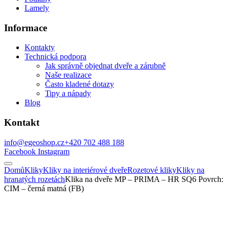
Lamely
Informace
Kontakty
Technická podpora
Jak správně objednat dveře a zárubně
Naše realizace
Často kladené dotazy
Tipy a nápady
Blog
Kontakt
info@egeoshop.cz
+420 702 488 188
Facebook
Instagram
Domů
Kliky
Kliky na interiérové dveře
Rozetové kliky
Kliky na
hranatých rozetách
Klika na dveře MP – PRIMA – HR SQ6 Povrch:
CIM – černá matná (FB)