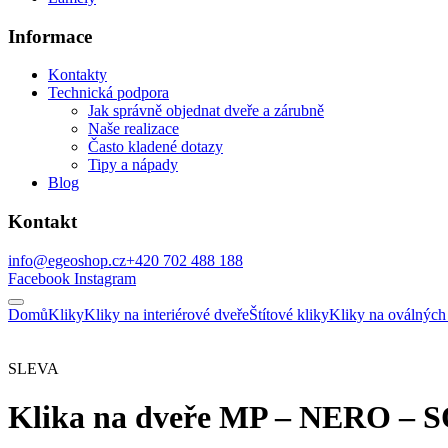
Informace
Kontakty
Technická podpora
Jak správně objednat dveře a zárubně
Naše realizace
Často kladené dotazy
Tipy a nápady
Blog
Kontakt
info@egeoshop.cz
+420 702 488 188
Facebook
Instagram
Domů
Kliky
Kliky na interiérové dveře
Štítové kliky
Kliky na oválných 
SLEVA
Klika na dveře MP – NERO – S