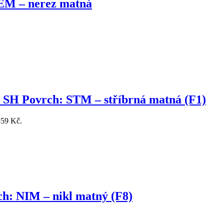
EM – nerez matná
 SH Povrch: STM – stříbrná matná (F1)
559 Kč.
: NIM – nikl matný (F8)