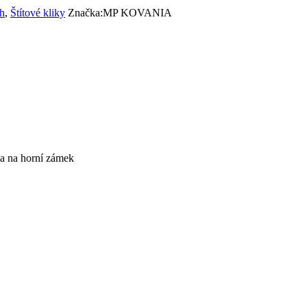
ch
,
Štítové kliky
Značka:
MP KOVANIA
ka na horní zámek