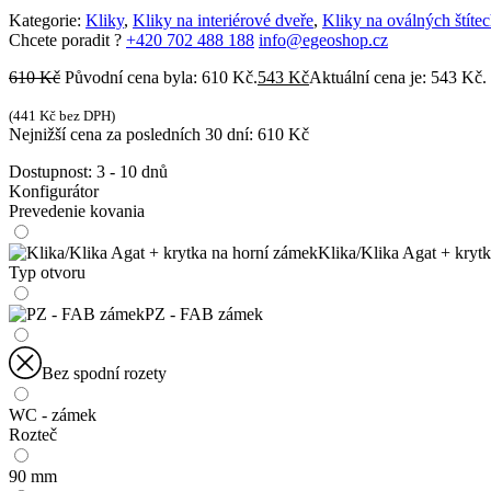
Kategorie:
Kliky
,
Kliky na interiérové dveře
,
Kliky na oválných štíte
Chcete poradit ?
+420 702 488 188
info@egeoshop.cz
610
Kč
Původní cena byla: 610 Kč.
543
Kč
Aktuální cena je: 543 Kč.
(
441
Kč
bez DPH)
Nejnižší cena za posledních 30 dní:
610
Kč
Dostupnost:
3 - 10 dnů
Konfigurátor
Prevedenie kovania
Klika/Klika Agat + kryt
Typ otvoru
PZ - FAB zámek
Bez spodní rozety
WC - zámek
Rozteč
90 mm