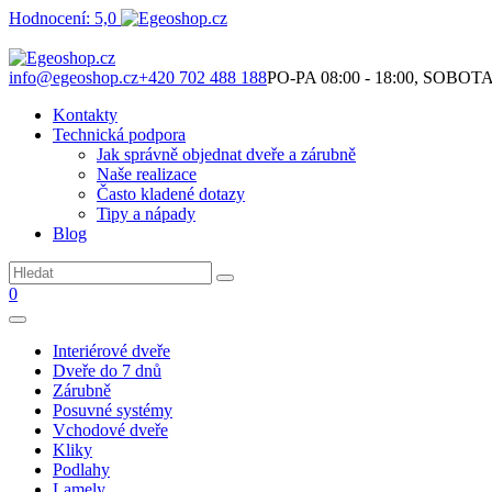
Hodnocení: 5,0
Není to jen o produktech. Je to o prostoru, který spolu vytváříme.
info@egeoshop.cz
+420 702 488 188
PO-PA 08:00 - 18:00, SOBOTA 0
Kontakty
Technická podpora
Jak správně objednat dveře a zárubně
Naše realizace
Často kladené dotazy
Tipy a nápady
Blog
0
Interiérové dveře
Dveře do 7 dnů
Zárubně
Posuvné systémy
Vchodové dveře
Kliky
Podlahy
Lamely