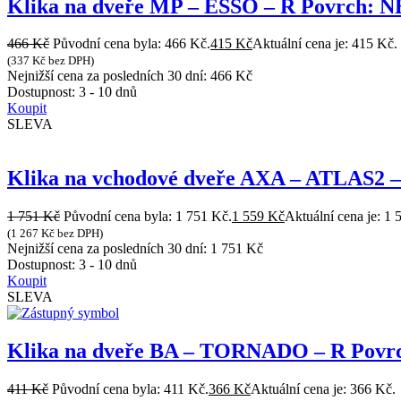
Klika na dveře MP – ESSO – R Povrch: N
466
Kč
Původní cena byla: 466 Kč.
415
Kč
Aktuální cena je: 415 Kč.
(
337
Kč
bez DPH)
Nejnižší cena za posledních 30 dní:
466
Kč
Dostupnost:
3 - 10 dnů
Koupit
SLEVA
Klika na vchodové dveře AXA – ATLAS2 –
1 751
Kč
Původní cena byla: 1 751 Kč.
1 559
Kč
Aktuální cena je: 1 
(
1 267
Kč
bez DPH)
Nejnižší cena za posledních 30 dní:
1 751
Kč
Dostupnost:
3 - 10 dnů
Koupit
SLEVA
Klika na dveře BA – TORNADO – R Povrch
411
Kč
Původní cena byla: 411 Kč.
366
Kč
Aktuální cena je: 366 Kč.