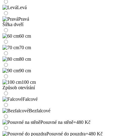
Levá
Pravá
Šířka dveří
60 cm
70 cm
80 cm
90 cm
100 cm
Způsob otevírání
Falcové
Bezfalcové
Posuvné na stěně
+480 Kč
Posuvné do pouzdra
+480 Kč