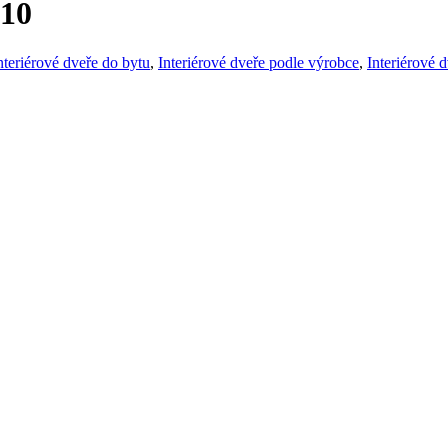
 10
nteriérové dveře do bytu
,
Interiérové dveře podle výrobce
,
Interiérové 