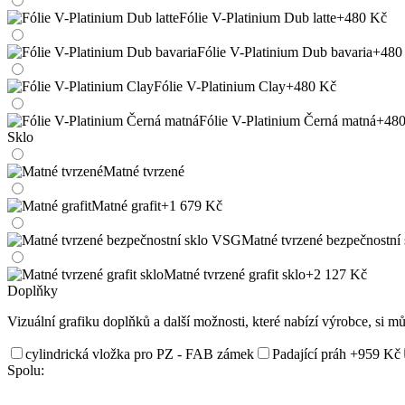
Fólie V-Platinium Dub latte
+480 Kč
Fólie V-Platinium Dub bavaria
+480
Fólie V-Platinium Clay
+480 Kč
Fólie V-Platinium Černá matná
+480
Sklo
Matné tvrzené
Matné grafit
+1 679 Kč
Matné tvrzené bezpečnostní
Matné tvrzené grafit sklo
+2 127 Kč
Doplňky
Vizuální grafiku doplňků a další možnosti, které nabízí výrobce, si m
cylindrická vložka pro PZ - FAB zámek
Padající práh
+959 Kč
Spolu: