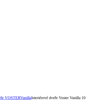
dveře VOSTER
Vanilla
Interiérové dveře Voster Vanilla 10