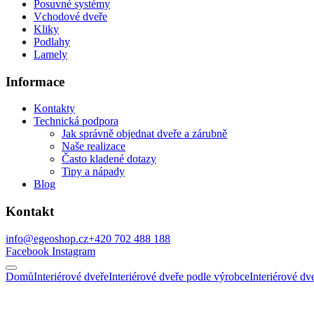
Posuvné systémy
Vchodové dveře
Kliky
Podlahy
Lamely
Informace
Kontakty
Technická podpora
Jak správně objednat dveře a zárubně
Naše realizace
Často kladené dotazy
Tipy a nápady
Blog
Kontakt
info@egeoshop.cz
+420 702 488 188
Facebook
Instagram
Domů
Interiérové dveře
Interiérové dveře podle výrobce
Interiérové 