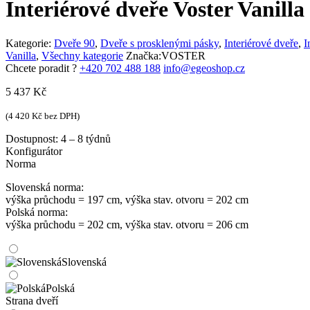
Interiérové dveře Voster Vanilla
Kategorie:
Dveře 90
,
Dveře s prosklenými pásky
,
Interiérové dveře
,
I
Vanilla
,
Všechny kategorie
Značka:
VOSTER
Chcete poradit ?
+420 702 488 188
info@egeoshop.cz
5 437
Kč
(
4 420
Kč
bez DPH)
Dostupnost:
4 – 8 týdnů
Konfigurátor
Norma
Slovenská norma:
výška průchodu = 197 cm, výška stav. otvoru = 202 cm
Polská norma:
výška průchodu = 202 cm, výška stav. otvoru = 206 cm
Slovenská
Polská
Strana dveří