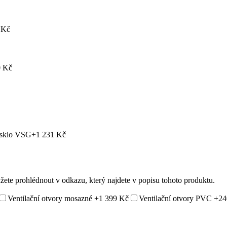
 Kč
 Kč
 sklo VSG
+1 231 Kč
ůžete prohlédnout v odkazu, který najdete v popisu tohoto produktu.
Ventilační otvory mosazné
+1 399 Kč
Ventilační otvory PVC
+24