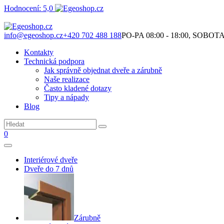
Hodnocení: 5,0
Není to jen o produktech. Je to o prostoru, který spolu vytváříme.
info@egeoshop.cz
+420 702 488 188
PO-PA 08:00 - 18:00, SOBOTA 0
Kontakty
Technická podpora
Jak správně objednat dveře a zárubně
Naše realizace
Často kladené dotazy
Tipy a nápady
Blog
0
Interiérové dveře
Dveře do 7 dnů
Zárubně