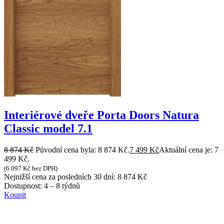
Interiérové dveře Porta Doors Natura
Classic model 7.1
8 874
Kč
Původní cena byla: 8 874 Kč.
7 499
Kč
Aktuální cena je: 7
499 Kč.
(
6 097
Kč
bez DPH)
Nejnižší cena za posledních 30 dní:
8 874
Kč
Dostupnost:
4 – 8 týdnů
Koupit