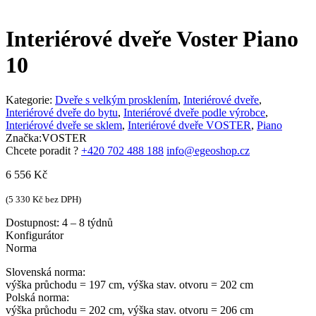
Interiérové dveře Voster Piano
10
Kategorie:
Dveře s velkým prosklením
,
Interiérové dveře
,
Interiérové dveře do bytu
,
Interiérové dveře podle výrobce
,
Interiérové dveře se sklem
,
Interiérové dveře VOSTER
,
Piano
Značka:
VOSTER
Chcete poradit ?
+420 702 488 188
info@egeoshop.cz
6 556
Kč
(
5 330
Kč
bez DPH)
Dostupnost:
4 – 8 týdnů
Konfigurátor
Norma
Slovenská norma:
výška průchodu = 197 cm, výška stav. otvoru = 202 cm
Polská norma:
výška průchodu = 202 cm, výška stav. otvoru = 206 cm