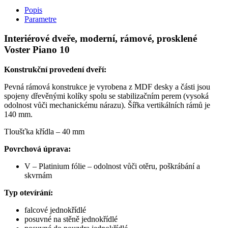
Popis
Parametre
Interiérové dveře, moderní, rámové, prosklené
Voster Piano 10
Konstrukční provedení dveří:
Pevná rámová konstrukce je vyrobena z MDF desky a části jsou
spojeny dřevěnými kolíky spolu se stabilizačním perem (vysoká
odolnost vůči mechanickému nárazu). Šířka vertikálních rámů je
140 mm.
Tloušťka křídla – 40 mm
Povrchová úprava:
V – Platinium fólie – odolnost vůči otěru, poškrábání a
skvrnám
Typ otevírání:
falcové jednokřídlé
posuvné na stěně jednokřídlé