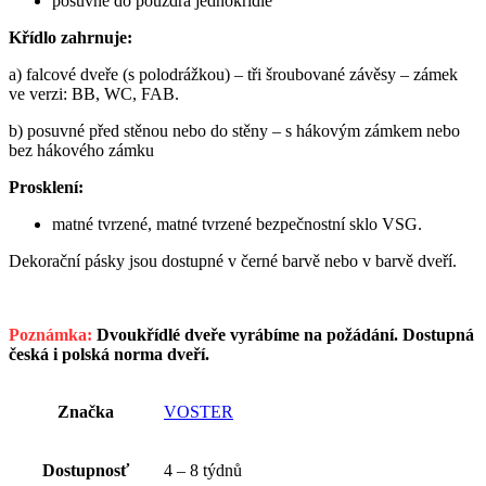
posuvné do pouzdra jednokřídlé
Křídlo zahrnuje:
a) falcové dveře (s polodrážkou) – tři šroubované závěsy – zámek
ve verzi: BB, WC, FAB.
b) posuvné před stěnou nebo do stěny – s hákovým zámkem nebo
bez hákového zámku
Prosklení:
matné tvrzené, matné tvrzené bezpečnostní sklo VSG.
Dekorační pásky jsou dostupné v černé barvě nebo v barvě dveří.
Poznámka:
Dvoukřídlé dveře vyrábíme na požádání. Dostupná
česká i polská norma dveří.
Značka
VOSTER
Dostupnosť
4 – 8 týdnů