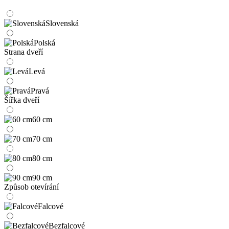
Slovenská
Polská
Strana dveří
Levá
Pravá
Šířka dveří
60 cm
70 cm
80 cm
90 cm
Způsob otevírání
Falcové
Bezfalcové