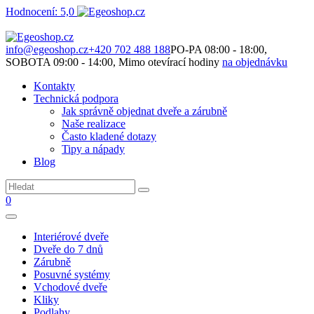
Hodnocení: 5,0
Není to jen o produktech. Je to o prostoru, který spolu vytváříme.
info@egeoshop.cz
+420 702 488 188
PO-PA 08:00 - 18:00,
SOBOTA 09:00 - 14:00, Mimo otevírací hodiny
na objednávku
Kontakty
Technická podpora
Jak správně objednat dveře a zárubně
Naše realizace
Často kladené dotazy
Tipy a nápady
Blog
0
Interiérové dveře
Dveře do 7 dnů
Zárubně
Posuvné systémy
Vchodové dveře
Kliky
Podlahy