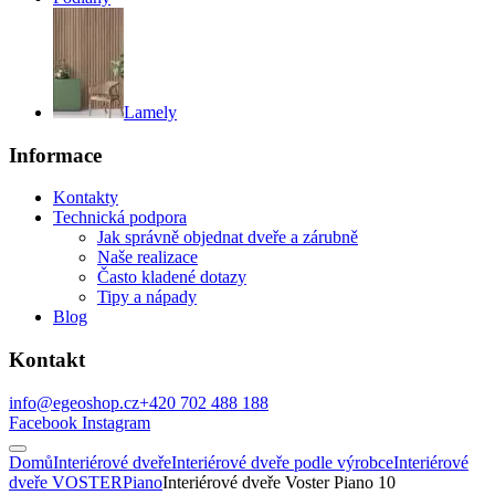
Lamely
Informace
Kontakty
Technická podpora
Jak správně objednat dveře a zárubně
Naše realizace
Často kladené dotazy
Tipy a nápady
Blog
Kontakt
info@egeoshop.cz
+420 702 488 188
Facebook
Instagram
Domů
Interiérové dveře
Interiérové dveře podle výrobce
Interiérové
dveře VOSTER
Piano
Interiérové dveře Voster Piano 10