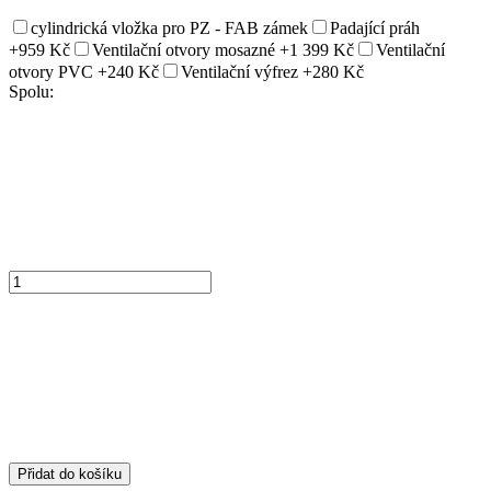
cylindrická vložka pro PZ - FAB zámek
Padající práh
+959 Kč
Ventilační otvory mosazné
+1 399 Kč
Ventilační
otvory PVC
+240 Kč
Ventilační výfrez
+280 Kč
Spolu:
Přidat do košíku