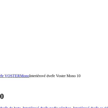
dveře VOSTER
Mono
Interiérové dveře Voster Mono 10
10