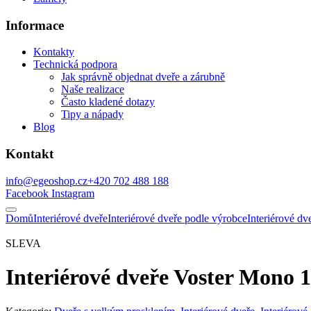
Informace
Kontakty
Technická podpora
Jak správně objednat dveře a zárubně
Naše realizace
Často kladené dotazy
Tipy a nápady
Blog
Kontakt
info@egeoshop.cz
+420 702 488 188
Facebook
Instagram
Domů
Interiérové dveře
Interiérové dveře podle výrobce
Interiérové 
SLEVA
Interiérové dveře Voster Mono 