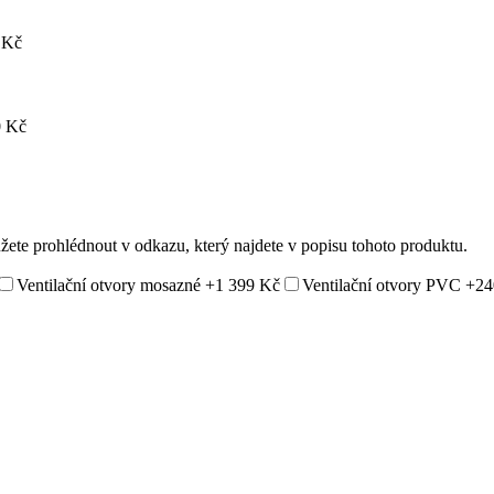
 Kč
 Kč
ůžete prohlédnout v odkazu, který najdete v popisu tohoto produktu.
Ventilační otvory mosazné
+1 399 Kč
Ventilační otvory PVC
+24