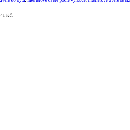
 dveře do bytu
,
Interiérové dveře podle výrobce
,
Interiérové dveře se s
641 Kč.