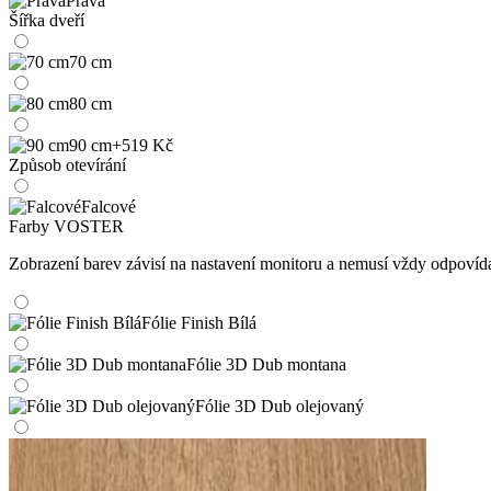
Pravá
Šířka dveří
70 cm
80 cm
90 cm
+519 Kč
Způsob otevírání
Falcové
Farby VOSTER
Zobrazení barev závisí na nastavení monitoru a nemusí vždy odpoví
Fólie Finish Bílá
Fólie 3D Dub montana
Fólie 3D Dub olejovaný