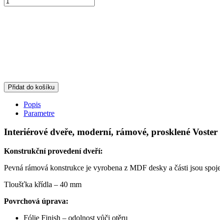
Přidat do košíku
Popis
Parametre
Interiérové dveře, moderní, rámové, prosklené Voste
Konstrukční provedení dveří:
Pevná rámová konstrukce je vyrobena z MDF desky a části jsou spoje
Tloušťka křídla – 40 mm
Povrchová úprava:
Fólie Finish – odolnost vůči otěru