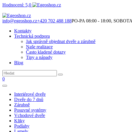
Hodnocení: 5,0
Není to jen o produktech. Je to o prostoru, který spolu vytváříme.
info@egeoshop.cz
+420 702 488 188
PO-PA 08:00 - 18:00, SOBOTA 0
Kontakty
Technická podpora
Jak správně objednat dveře a zárubně
Naše realizace
Často kladené dotazy
Tipy a nápady
Blog
0
Interiérové dveře
Dveře do 7 dnů
Zárubně
Posuvné systémy
Vchodové dveře
Kliky
Podlahy
Lamely