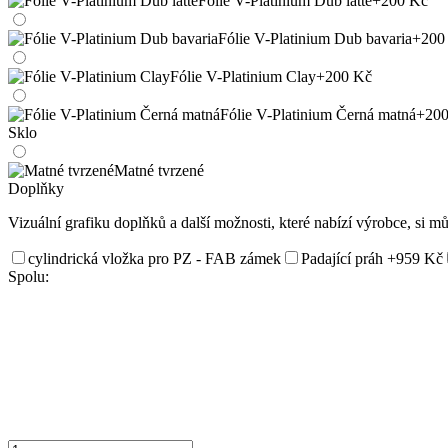
Fólie V-Platinium Dub latte
+200 Kč
Fólie V-Platinium Dub bavaria
+200
Fólie V-Platinium Clay
+200 Kč
Fólie V-Platinium Černá matná
+200
Sklo
Matné tvrzené
Doplňky
Vizuální grafiku doplňků a další možnosti, které nabízí výrobce, si m
cylindrická vložka pro PZ - FAB zámek
Padající práh
+959 Kč
Spolu: