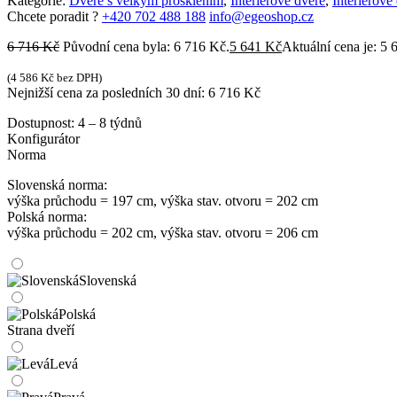
Kategorie:
Dveře s velkým prosklením
,
Interiérové dveře
,
Interiérové
Chcete poradit ?
+420 702 488 188
info@egeoshop.cz
6 716
Kč
Původní cena byla: 6 716 Kč.
5 641
Kč
Aktuální cena je: 5 
(
4 586
Kč
bez DPH)
Nejnižší cena za posledních 30 dní:
6 716
Kč
Dostupnost:
4 – 8 týdnů
Konfigurátor
Norma
Slovenská norma:
výška průchodu = 197 cm, výška stav. otvoru = 202 cm
Polská norma:
výška průchodu = 202 cm, výška stav. otvoru = 206 cm
Slovenská
Polská
Strana dveří
Levá