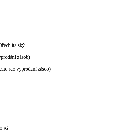
Ořech italský
yprodání zásob)
ato (do vyprodání zásob)
0 Kč