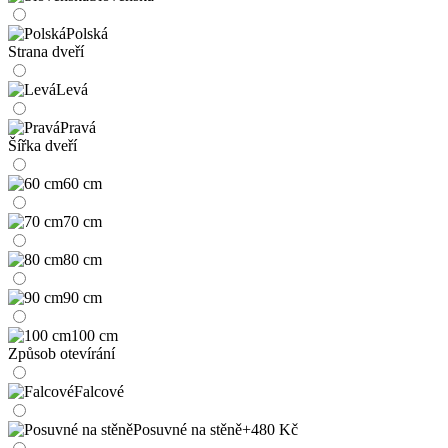
Polská
Strana dveří
Levá
Pravá
Šířka dveří
60 cm
70 cm
80 cm
90 cm
100 cm
Způsob otevírání
Falcové
Posuvné na stěně
+480 Kč