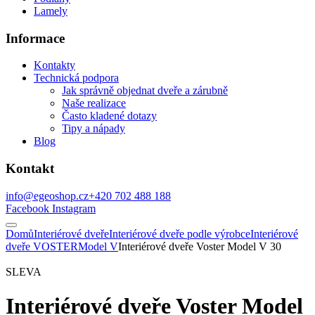
Lamely
Informace
Kontakty
Technická podpora
Jak správně objednat dveře a zárubně
Naše realizace
Často kladené dotazy
Tipy a nápady
Blog
Kontakt
info@egeoshop.cz
+420 702 488 188
Facebook
Instagram
Domů
Interiérové dveře
Interiérové dveře podle výrobce
Interiérové
dveře VOSTER
Model V
Interiérové dveře Voster Model V 30
SLEVA
Interiérové dveře Voster Model