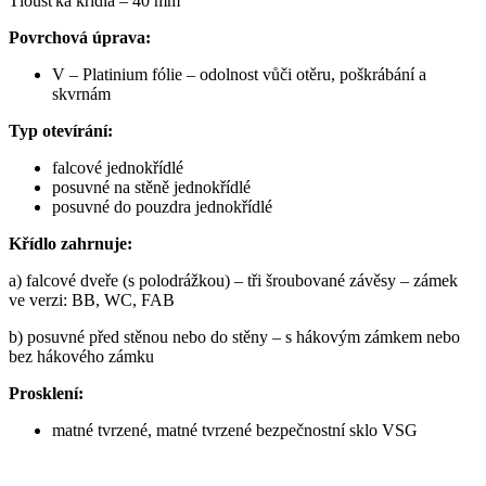
Tloušťka křídla – 40 mm
Povrchová úprava:
V – Platinium fólie – odolnost vůči otěru, poškrábání a
skvrnám
Typ otevírání:
falcové jednokřídlé
posuvné na stěně jednokřídlé
posuvné do pouzdra jednokřídlé
Křídlo zahrnuje:
a) falcové dveře (s polodrážkou) – tři šroubované závěsy – zámek
ve verzi: BB, WC, FAB
b) posuvné před stěnou nebo do stěny – s hákovým zámkem nebo
bez hákového zámku
Prosklení:
matné tvrzené, matné tvrzené bezpečnostní sklo VSG