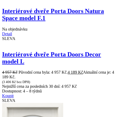
Interiérové dveře Porta Doors Natura
Space model F.1
Na objednávku
Detail
SLEVA
Interiérové dveře Porta Doors Decor
model L
4 957
Kč
Původní cena byla: 4 957 Kč.
4 189
Kč
Aktuální cena je: 4
189 Kč.
(
3 406
Kč
bez DPH)
Nejnižší cena za posledních 30 dní:
4 957
Kč
Dostupnost:
4 – 8 týdnů
Koupit
SLEVA