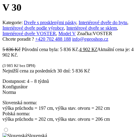
V 30
Kategorie:
Dveře s prosklenými pásky
,
Interiérové dveře do bytu
,
Interiérové dveře podle výrobce
,
Interiérové dveře se sklem
,
Interiérové dveře VOSTER
,
Model V
Značka:
VOSTER
Chcete poradit ?
+420 702 488 188
info@egeoshop.cz
5 836
Kč
Původní cena byla: 5 836 Kč.
4 902
Kč
Aktuální cena je: 4
902 Kč.
(
3 985
Kč
bez DPH)
Nejnižší cena za posledních 30 dní:
5 836
Kč
Dostupnost:
4 – 8 týdnů
Konfigurátor
Norma
Slovenská norma:
výška průchodu = 197 cm, výška stav. otvoru = 202 cm
Polská norma:
výška průchodu = 202 cm, výška stav. otvoru = 206 cm
Slovenská