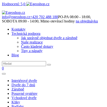
Hodnocení: 5,0
Není to jen o produktech. Je to o prostoru, který spolu vytváříme.
info@egeoshop.cz
+420 702 488 188
PO-PA 08:00 - 18:00,
SOBOTA 09:00 - 14:00, Mimo otevírací hodiny
na objednávku
Kontakty
Technická podpora
Jak správně objednat dveře a zárubně
Naše realizace
Často kladené dotazy
Tipy a nápady
Blog
0
Interiérové dveře
Dveře do 7 dnů
Zárubně
Posuvné systémy
Vchodové dveře
Kliky
Podlahy