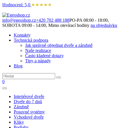
Hodnocení: 5,0
Není to jen o produktech. Je to o prostoru, který spolu vytváříme.
info@egeoshop.cz
+420 702 488 188
PO-PA 08:00 - 18:00,
SOBOTA 09:00 - 14:00, Mimo otevírací hodiny
na objednávku
Kontakty
Technická podpora
Jak správně objednat dveře a zárubně
Naše realizace
Často kladené dotazy
Tipy a nápady
Blog
0
Interiérové dveře
Dveře do 7 dnů
Zárubně
Posuvné systémy
Vchodové dveře
Kliky
Podlahy