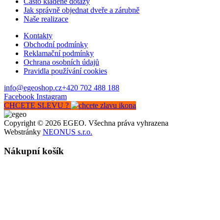
Často kladené dotazy
Jak správně objednat dveře a zárubně
Naše realizace
Kontakty
Obchodní podmínky
Reklamační podmínky
Ochrana osobních údajů
Pravidla používání cookies
info@egeoshop.cz
+420 702 488 188
Facebook
Instagram
CHCETE SLEVU ?
Copyright © 2026 EGEO. Všechna práva vyhrazena
Webstránky
NEONUS s.r.o.
Nákupní košík