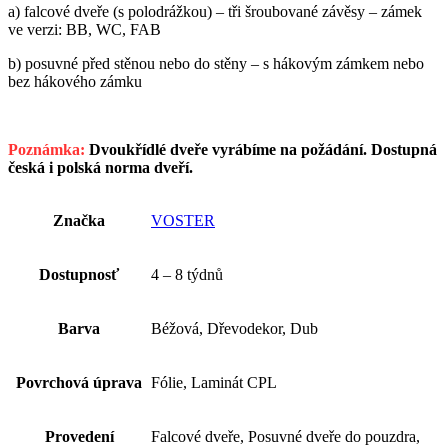
a) falcové dveře (s polodrážkou) – tři šroubované závěsy – zámek
ve verzi: BB, WC, FAB
b) posuvné před stěnou nebo do stěny – s hákovým zámkem nebo
bez hákového zámku
Poznámka:
Dvoukřídlé dveře vyrábíme na požádání. Dostupná
česká i polská norma dveří.
Značka
VOSTER
Dostupnosť
4 – 8 týdnů
Barva
Béžová, Dřevodekor, Dub
Povrchová úprava
Fólie, Laminát CPL
Provedení
Falcové dveře, Posuvné dveře do pouzdra,