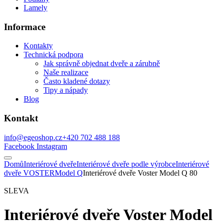
Lamely
Informace
Kontakty
Technická podpora
Jak správně objednat dveře a zárubně
Naše realizace
Často kladené dotazy
Tipy a nápady
Blog
Kontakt
info@egeoshop.cz
+420 702 488 188
Facebook
Instagram
Domů
Interiérové dveře
Interiérové dveře podle výrobce
Interiérové
dveře VOSTER
Model Q
Interiérové dveře Voster Model Q 80
SLEVA
Interiérové dveře Voster Model