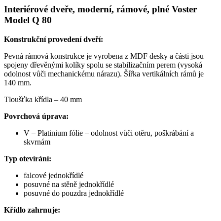
Interiérové dveře, moderní, rámové, plné Voster
Model Q 80
Konstrukční provedení dveří:
Pevná rámová konstrukce je vyrobena z MDF desky a části jsou
spojeny dřevěnými kolíky spolu se stabilizačním perem (vysoká
odolnost vůči mechanickému nárazu). Šířka vertikálních rámů je
140 mm.
Tloušťka křídla – 40 mm
Povrchová úprava:
V – Platinium fólie – odolnost vůči otěru, poškrábání a
skvrnám
Typ otevírání:
falcové jednokřídlé
posuvné na stěně jednokřídlé
posuvné do pouzdra jednokřídlé
Křídlo zahrnuje: