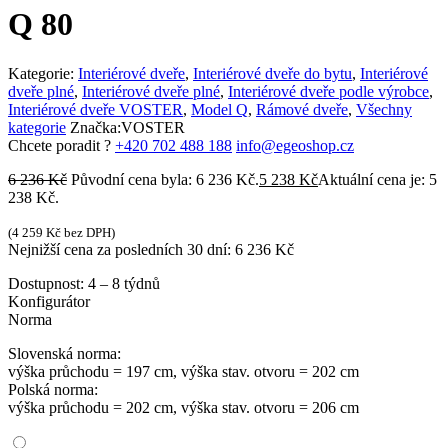
Q 80
Kategorie:
Interiérové dveře
,
Interiérové dveře do bytu
,
Interiérové
dveře plné
,
Interiérové dveře plné
,
Interiérové dveře podle výrobce
,
Interiérové dveře VOSTER
,
Model Q
,
Rámové dveře
,
Všechny
kategorie
Značka:
VOSTER
Chcete poradit ?
+420 702 488 188
info@egeoshop.cz
6 236
Kč
Původní cena byla: 6 236 Kč.
5 238
Kč
Aktuální cena je: 5
238 Kč.
(
4 259
Kč
bez DPH)
Nejnižší cena za posledních 30 dní:
6 236
Kč
Dostupnost:
4 – 8 týdnů
Konfigurátor
Norma
Slovenská norma:
výška průchodu = 197 cm, výška stav. otvoru = 202 cm
Polská norma:
výška průchodu = 202 cm, výška stav. otvoru = 206 cm