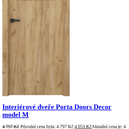
Interiérové dveře Porta Doors Decor
model M
4 797
Kč
Původní cena byla: 4 797 Kč.
4 053
Kč
Aktuální cena je: 4