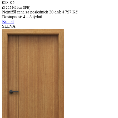
053 Kč.
(
3 295
Kč
bez DPH)
Nejnižší cena za posledních 30 dní:
4 797
Kč
Dostupnost:
4 – 8 týdnů
Koupit
SLEVA