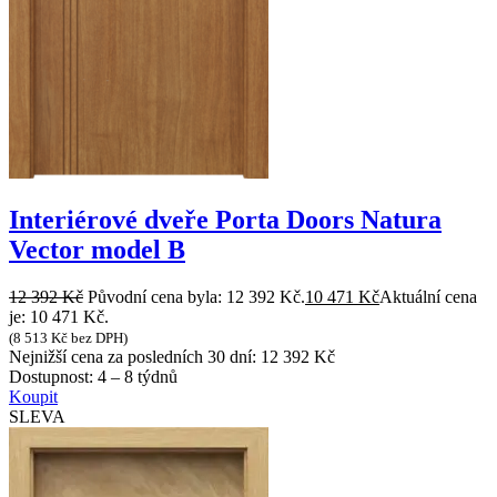
Interiérové dveře Porta Doors Natura
Vector model B
12 392
Kč
Původní cena byla: 12 392 Kč.
10 471
Kč
Aktuální cena
je: 10 471 Kč.
(
8 513
Kč
bez DPH)
Nejnižší cena za posledních 30 dní:
12 392
Kč
Dostupnost:
4 – 8 týdnů
Koupit
SLEVA