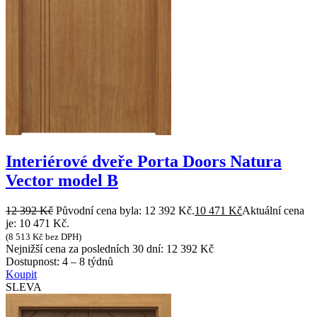
Interiérové dveře Porta Doors Natura
Vector model B
12 392
Kč
Původní cena byla: 12 392 Kč.
10 471
Kč
Aktuální cena
je: 10 471 Kč.
(
8 513
Kč
bez DPH)
Nejnižší cena za posledních 30 dní:
12 392
Kč
Dostupnost:
4 – 8 týdnů
Koupit
SLEVA