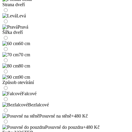
Strana dveří
Levá
Pravá
Šířka dveří
60 cm
70 cm
80 cm
90 cm
Způsob otevírání
Falcové
Bezfalcové
Posuvné na stěně
+480 Kč
Posuvné do pouzdra
+480 Kč