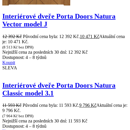
Interiérové dveře Porta Doors Natura
Vector model J
12 392
Kč
Původní cena byla: 12 392 Kč.
10 471
Kč
Aktuální cena
je: 10 471 Kč.
(
8 513
Kč
bez DPH)
Nejnižší cena za posledních 30 dní:
12 392
Kč
Dostupnost:
4 – 8 týdnů
Koupit
SLEVA
Interiérové dveře Porta Doors Natura
Classic model 3.1
11 593
Kč
Původní cena byla: 11 593 Kč.
9 796
Kč
Aktuální cena je:
9 796 Kč.
(
7 964
Kč
bez DPH)
Nejnižší cena za posledních 30 dní:
11 593
Kč
Dostupnost:
4 – 8 týdnů