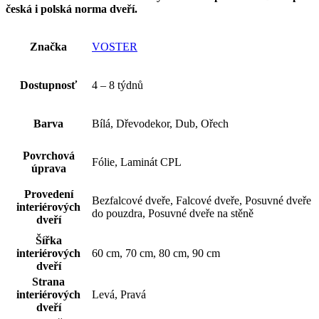
česká i polská norma dveří.
Značka
VOSTER
Dostupnosť
4 – 8 týdnů
Barva
Bílá, Dřevodekor, Dub, Ořech
Povrchová
Fólie, Laminát CPL
úprava
Provedení
Bezfalcové dveře, Falcové dveře, Posuvné dveře
interiérových
do pouzdra, Posuvné dveře na stěně
dveří
Šířka
interiérových
60 cm, 70 cm, 80 cm, 90 cm
dveří
Strana
interiérových
Levá, Pravá
dveří