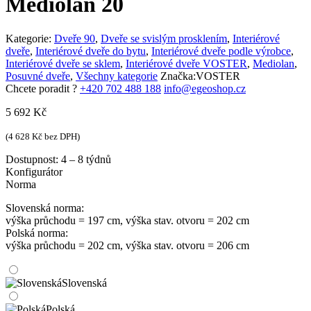
Mediolan 20
Kategorie:
Dveře 90
,
Dveře se svislým prosklením
,
Interiérové
dveře
,
Interiérové dveře do bytu
,
Interiérové dveře podle výrobce
,
Interiérové dveře se sklem
,
Interiérové dveře VOSTER
,
Mediolan
,
Posuvné dveře
,
Všechny kategorie
Značka:
VOSTER
Chcete poradit ?
+420 702 488 188
info@egeoshop.cz
5 692
Kč
(
4 628
Kč
bez DPH)
Dostupnost:
4 – 8 týdnů
Konfigurátor
Norma
Slovenská norma:
výška průchodu = 197 cm, výška stav. otvoru = 202 cm
Polská norma:
výška průchodu = 202 cm, výška stav. otvoru = 206 cm
Slovenská
Polská