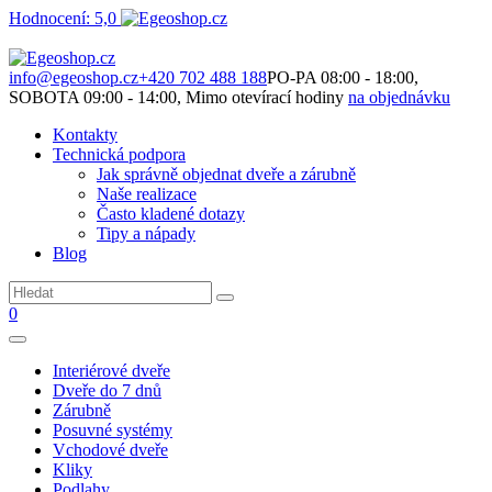
Hodnocení: 5,0
Není to jen o produktech. Je to o prostoru, který spolu vytváříme.
info@egeoshop.cz
+420 702 488 188
PO-PA 08:00 - 18:00,
SOBOTA 09:00 - 14:00, Mimo otevírací hodiny
na objednávku
Kontakty
Technická podpora
Jak správně objednat dveře a zárubně
Naše realizace
Často kladené dotazy
Tipy a nápady
Blog
0
Interiérové dveře
Dveře do 7 dnů
Zárubně
Posuvné systémy
Vchodové dveře
Kliky
Podlahy