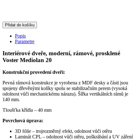
Přidat do košíku
Popis
Parametre
Interiérové dveře, moderní, rámové, prosklené
Voster Mediolan 20
Konstrukční provedení dveří:
Pevná rámová konstrukce je vyrobena z MDF desky a části jsou
spojeny dřevěnými kolíky spolu se stabilizačním perem (vysoká
odolnost vůči mechanickému nárazu). Šířka vertikálních rámů je
140 mm.
Tloušťka křídla – 40 mm
Povrchová úprava:
3D fólie – trojrozměrný efekt, odolnost vůči otěru
Laminát CPL – odolnost vůči otěru, poškrábání a UV záření