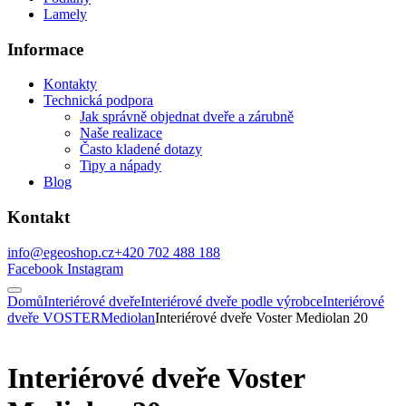
Lamely
Informace
Kontakty
Technická podpora
Jak správně objednat dveře a zárubně
Naše realizace
Často kladené dotazy
Tipy a nápady
Blog
Kontakt
info@egeoshop.cz
+420 702 488 188
Facebook
Instagram
Domů
Interiérové dveře
Interiérové dveře podle výrobce
Interiérové
dveře VOSTER
Mediolan
Interiérové dveře Voster Mediolan 20
Interiérové dveře Voster