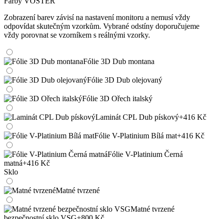
Farby VOSTER
Zobrazení barev závisí na nastavení monitoru a nemusí vždy
odpovídat skutečným vzorkům. Vybrané odstíny doporučujeme
vždy porovnat se vzorníkem s reálnými vzorky.
Fólie 3D Dub montana
Fólie 3D Dub olejovaný
Fólie 3D Ořech italský
Laminát CPL Dub pískový
+416 Kč
Fólie V-Platinium Bílá mat
+416 Kč
Fólie V-Platinium Černá
matná
+416 Kč
Sklo
Matné tvrzené
Matné tvrzené
bezpečnostní sklo VSG
+800 Kč