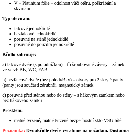
V – Platinium fólie – odolnost vůči otěru, poškrábání a
skvrnám
Typ otevírání:
falcové jednokřídlé
bezfalcové jednokřídlé
posuvné na stěně jednokřídlé
posuvné do pouzdra jednokřídlé
Křídlo zahrnuje:
a) falcové dveře (s polodrážkou) – tři šroubované závěsy – zámek
ve verzi: BB, WC, FAB.
b) bezfalcové dveře (bez polodrážky) – otvory pro 2 skryté panty
(panty jsou součástí zárubně), magnetický zámek
c) posuvné před stěnou nebo do stěny – s hákovým zámkem nebo
bez hákového zámku
Prosklení:
matné tvrzené, matné tvrzené bezpečnostní sklo VSG bílé
Poznámka:
Dvoukřídlé dveře vyrábíme na požádání. Dostupná