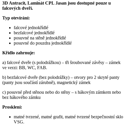
3D Antracit, Laminát CPL Jasan jsou dostupné pouze u
falcových dveří.
Typ otevírání:
falcové jednokřídlé
bezfalcové jednokřídlé
posuvné na stěně jednokřídlé
posuvné do pouzdra jednokřídlé
Křídlo zahrnuje:
a) falcové dveře (s polodrážkou) – tři šroubované závěsy – zámek
ve verzi: BB, WC, FAB.
b) bezfalcové dveře (bez polodrážky) – otvory pro 2 skryté panty
(panty jsou součástí zárubně), magnetický zámek
c) posuvné před stěnou nebo do stěny – s hákovým zámkem nebo
bez hákového zámku
Prosklení:
matné tvrzené, matné grafit, matné tvrzené bezpečnostní sklo
VSG.