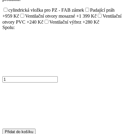
cylindrická vložka pro PZ - FAB zámek
Padající práh
+959 Kč
Ventilační otvory mosazné
+1 399 Kč
Ventilační
otvory PVC
+240 Kč
Ventilační výfrez
+280 Kč
Spolu:
Přidat do košíku