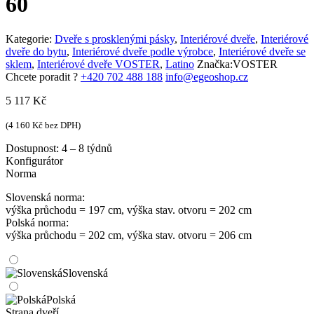
60
Kategorie:
Dveře s prosklenými pásky
,
Interiérové dveře
,
Interiérové
dveře do bytu
,
Interiérové dveře podle výrobce
,
Interiérové dveře se
sklem
,
Interiérové dveře VOSTER
,
Latino
Značka:
VOSTER
Chcete poradit ?
+420 702 488 188
info@egeoshop.cz
5 117
Kč
(
4 160
Kč
bez DPH)
Dostupnost:
4 – 8 týdnů
Konfigurátor
Norma
Slovenská norma:
výška průchodu = 197 cm, výška stav. otvoru = 202 cm
Polská norma:
výška průchodu = 202 cm, výška stav. otvoru = 206 cm
Slovenská
Polská
Strana dveří