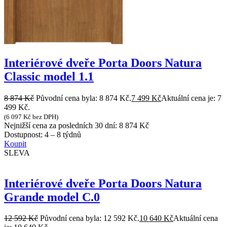
Interiérové dveře Porta Doors Natura
Classic model 1.1
8 874
Kč
Původní cena byla: 8 874 Kč.
7 499
Kč
Aktuální cena je: 7
499 Kč.
(
6 097
Kč
bez DPH)
Nejnižší cena za posledních 30 dní:
8 874
Kč
Dostupnost:
4 – 8 týdnů
Koupit
SLEVA
Interiérové dveře Porta Doors Natura
Grande model C.0
12 592
Kč
Původní cena byla: 12 592 Kč.
10 640
Kč
Aktuální cena