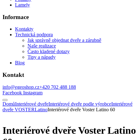
Lamely
Informace
Kontakty
Technická podpora
Jak správně objednat dveře a zárubně
Naše realizace
Často kladené dotazy
Tipy a nápady
Blog
Kontakt
info@egeoshop.cz
+420 702 488 188
Facebook
Instagram
Domů
Interiérové dveře
Interiérové dveře podle výrobce
Interiérové
dveře VOSTER
Latino
Interiérové dveře Voster Latino 60
Interiérové dveře Voster Latino