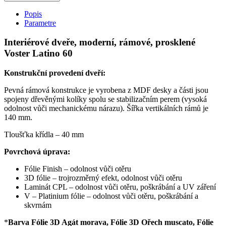
Popis
Parametre
Interiérové dveře, moderní, rámové, prosklené
Voster Latino 60
Konstrukční provedení dveří:
Pevná rámová konstrukce je vyrobena z MDF desky a části jsou
spojeny dřevěnými kolíky spolu se stabilizačním perem (vysoká
odolnost vůči mechanickému nárazu). Šířka vertikálních rámů je
140 mm.
Tloušťka křídla – 40 mm
Povrchová úprava:
Fólie Finish – odolnost vůči otěru
3D fólie – trojrozměrný efekt, odolnost vůči otěru
Laminát CPL – odolnost vůči otěru, poškrábání a UV záření
V – Platinium fólie – odolnost vůči otěru, poškrábání a
skvrnám
*
Barva Fólie 3D Agát morava, Fólie 3D Ořech muscato, Fólie