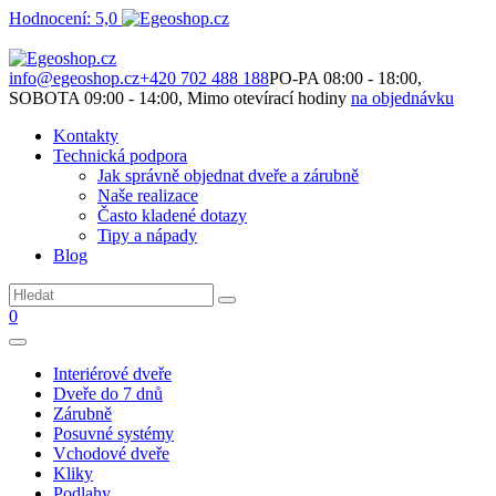
Hodnocení: 5,0
Není to jen o produktech. Je to o prostoru, který spolu vytváříme.
info@egeoshop.cz
+420 702 488 188
PO-PA 08:00 - 18:00,
SOBOTA 09:00 - 14:00, Mimo otevírací hodiny
na objednávku
Kontakty
Technická podpora
Jak správně objednat dveře a zárubně
Naše realizace
Často kladené dotazy
Tipy a nápady
Blog
0
Interiérové dveře
Dveře do 7 dnů
Zárubně
Posuvné systémy
Vchodové dveře
Kliky
Podlahy