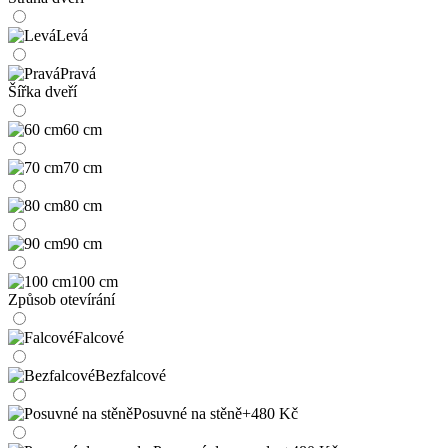
Levá
Pravá
Šířka dveří
60 cm
70 cm
80 cm
90 cm
100 cm
Způsob otevírání
Falcové
Bezfalcové
Posuvné na stěně
+480 Kč