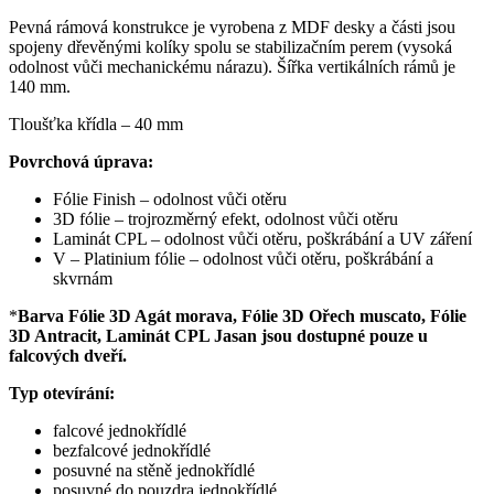
Pevná rámová konstrukce je vyrobena z MDF desky a části jsou
spojeny dřevěnými kolíky spolu se stabilizačním perem (vysoká
odolnost vůči mechanickému nárazu). Šířka vertikálních rámů je
140 mm.
Tloušťka křídla – 40 mm
Povrchová úprava:
Fólie Finish – odolnost vůči otěru
3D fólie – trojrozměrný efekt, odolnost vůči otěru
Laminát CPL – odolnost vůči otěru, poškrábání a UV záření
V – Platinium fólie – odolnost vůči otěru, poškrábání a
skvrnám
*
Barva Fólie 3D Agát morava, Fólie 3D Ořech muscato, Fólie
3D Antracit, Laminát CPL Jasan jsou dostupné pouze u
falcových dveří.
Typ otevírání:
falcové jednokřídlé
bezfalcové jednokřídlé
posuvné na stěně jednokřídlé
posuvné do pouzdra jednokřídlé