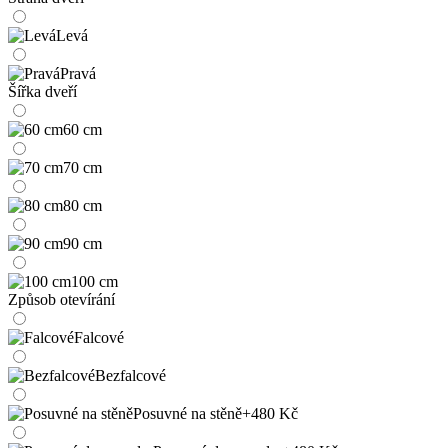
Levá
Pravá
Šířka dveří
60 cm
70 cm
80 cm
90 cm
100 cm
Způsob otevírání
Falcové
Bezfalcové
Posuvné na stěně
+480 Kč