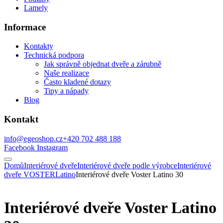
Lamely
Informace
Kontakty
Technická podpora
Jak správně objednat dveře a zárubně
Naše realizace
Často kladené dotazy
Tipy a nápady
Blog
Kontakt
info@egeoshop.cz
+420 702 488 188
Facebook
Instagram
Domů
Interiérové dveře
Interiérové dveře podle výrobce
Interiérové
dveře VOSTER
Latino
Interiérové dveře Voster Latino 30
Interiérové dveře Voster Latino