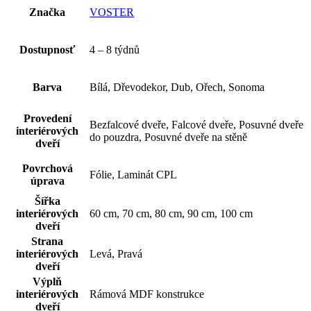
Značka
VOSTER
Dostupnosť
4 – 8 týdnů
Barva
Bílá, Dřevodekor, Dub, Ořech, Sonoma
Provedení
Bezfalcové dveře, Falcové dveře, Posuvné dveře
interiérových
do pouzdra, Posuvné dveře na stěně
dveří
Povrchová
Fólie, Laminát CPL
úprava
Šířka
interiérových
60 cm, 70 cm, 80 cm, 90 cm, 100 cm
dveří
Strana
interiérových
Levá, Pravá
dveří
Výplň
interiérových
Rámová MDF konstrukce
dveří