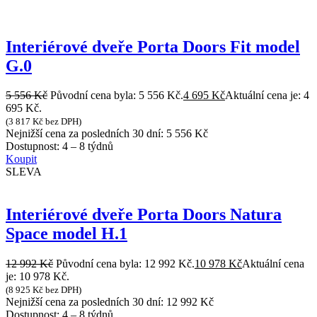
Interiérové dveře Porta Doors Fit model
G.0
5 556
Kč
Původní cena byla: 5 556 Kč.
4 695
Kč
Aktuální cena je: 4
695 Kč.
(
3 817
Kč
bez DPH)
Nejnižší cena za posledních 30 dní:
5 556
Kč
Dostupnost:
4 – 8 týdnů
Koupit
SLEVA
Interiérové dveře Porta Doors Natura
Space model H.1
12 992
Kč
Původní cena byla: 12 992 Kč.
10 978
Kč
Aktuální cena
je: 10 978 Kč.
(
8 925
Kč
bez DPH)
Nejnižší cena za posledních 30 dní:
12 992
Kč
Dostupnost:
4 – 8 týdnů