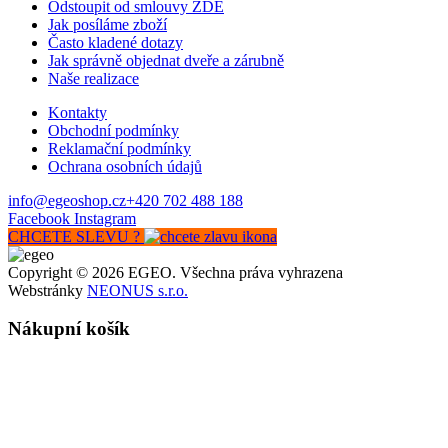
Odstoupit od smlouvy ZDE
Jak posíláme zboží
Často kladené dotazy
Jak správně objednat dveře a zárubně
Naše realizace
Kontakty
Obchodní podmínky
Reklamační podmínky
Ochrana osobních údajů
info@egeoshop.cz
+420 702 488 188
Facebook
Instagram
CHCETE SLEVU ?
Copyright © 2026 EGEO. Všechna práva vyhrazena
Webstránky
NEONUS s.r.o.
Nákupní košík