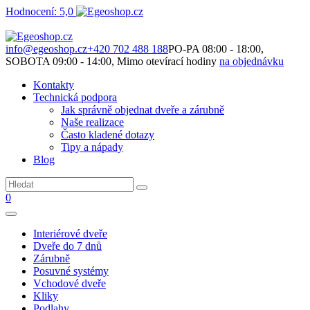
Hodnocení: 5,0
Není to jen o produktech. Je to o prostoru, který spolu vytváříme.
info@egeoshop.cz
+420 702 488 188
PO-PA 08:00 - 18:00,
SOBOTA 09:00 - 14:00, Mimo otevírací hodiny
na objednávku
Kontakty
Technická podpora
Jak správně objednat dveře a zárubně
Naše realizace
Často kladené dotazy
Tipy a nápady
Blog
0
Interiérové dveře
Dveře do 7 dnů
Zárubně
Posuvné systémy
Vchodové dveře
Kliky
Podlahy