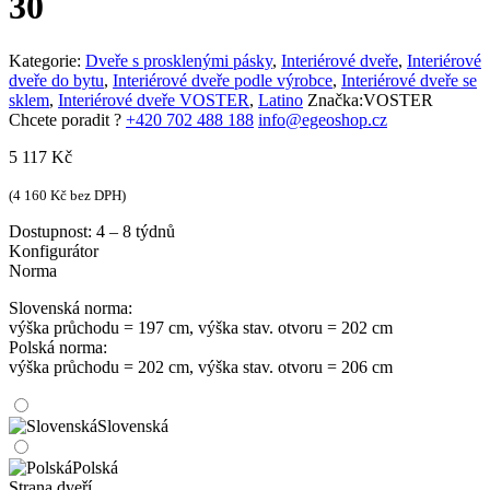
30
Kategorie:
Dveře s prosklenými pásky
,
Interiérové dveře
,
Interiérové
dveře do bytu
,
Interiérové dveře podle výrobce
,
Interiérové dveře se
sklem
,
Interiérové dveře VOSTER
,
Latino
Značka:
VOSTER
Chcete poradit ?
+420 702 488 188
info@egeoshop.cz
5 117
Kč
(
4 160
Kč
bez DPH)
Dostupnost:
4 – 8 týdnů
Konfigurátor
Norma
Slovenská norma:
výška průchodu = 197 cm, výška stav. otvoru = 202 cm
Polská norma:
výška průchodu = 202 cm, výška stav. otvoru = 206 cm
Slovenská
Polská
Strana dveří