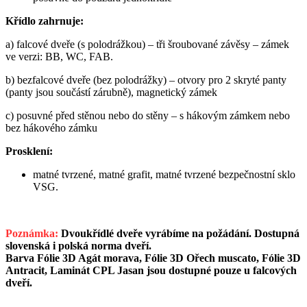
Křídlo zahrnuje:
a) falcové dveře (s polodrážkou) – tři šroubované závěsy – zámek
ve verzi: BB, WC, FAB.
b) bezfalcové dveře (bez polodrážky) – otvory pro 2 skryté panty
(panty jsou součástí zárubně), magnetický zámek
c) posuvné před stěnou nebo do stěny – s hákovým zámkem nebo
bez hákového zámku
Prosklení:
matné tvrzené, matné grafit, matné tvrzené bezpečnostní sklo
VSG.
Poznámka:
Dvoukřídlé dveře vyrábíme na požádání. Dostupná
slovenská i polská norma dveří.
Barva Fólie 3D Agát morava, Fólie 3D Ořech muscato, Fólie 3D
Antracit, Laminát CPL Jasan jsou dostupné pouze u falcových
dveří.