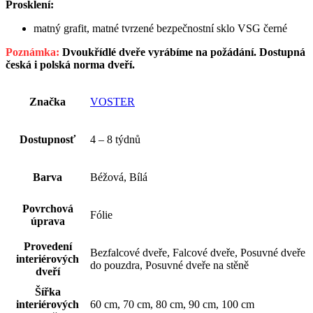
Prosklení:
matný grafit, matné tvrzené bezpečnostní sklo VSG černé
Poznámka:
Dvoukřídlé dveře vyrábíme na požádání. Dostupná
česká i polská norma dveří.
Značka
VOSTER
Dostupnosť
4 – 8 týdnů
Barva
Béžová, Bílá
Povrchová
Fólie
úprava
Provedení
Bezfalcové dveře, Falcové dveře, Posuvné dveře
interiérových
do pouzdra, Posuvné dveře na stěně
dveří
Šířka
interiérových
60 cm, 70 cm, 80 cm, 90 cm, 100 cm