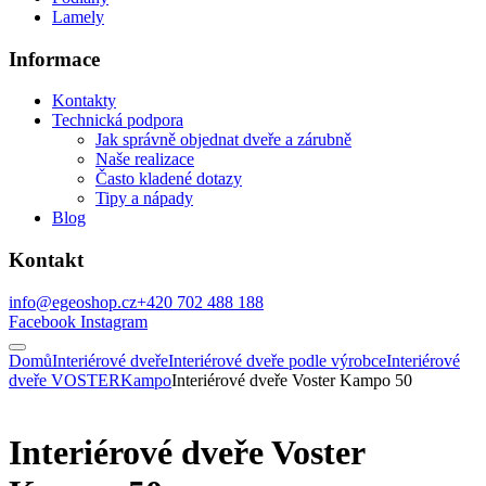
Lamely
Informace
Kontakty
Technická podpora
Jak správně objednat dveře a zárubně
Naše realizace
Často kladené dotazy
Tipy a nápady
Blog
Kontakt
info@egeoshop.cz
+420 702 488 188
Facebook
Instagram
Domů
Interiérové dveře
Interiérové dveře podle výrobce
Interiérové
dveře VOSTER
Kampo
Interiérové dveře Voster Kampo 50
Interiérové dveře Voster