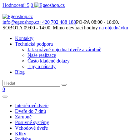
Hodnocení: 5,0
Není to jen o produktech. Je to o prostoru, který spolu vytváříme.
info@egeoshop.cz
+420 702 488 188
PO-PA 08:00 - 18:00,
SOBOTA 09:00 - 14:00, Mimo otevírací hodiny
na objednávku
Kontakty
Technická podpora
Jak správně objednat dveře a zárubně
Naše realizace
Často kladené dotazy
Tipy a nápady
Blog
0
Interiérové dveře
Dveře do 7 dnů
Zárubně
Posuvné systémy
Vchodové dveře
Kliky
Podlahy