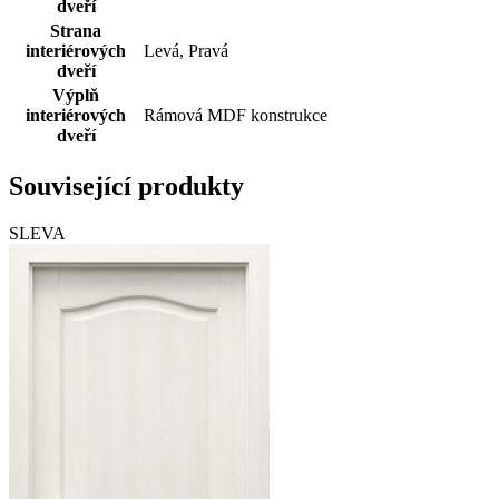
dveří
Strana
interiérových
Levá, Pravá
dveří
Výplň
interiérových
Rámová MDF konstrukce
dveří
Související produkty
SLEVA