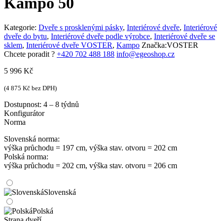
Kampo 50
Kategorie:
Dveře s prosklenými pásky
,
Interiérové dveře
,
Interiérové
dveře do bytu
,
Interiérové dveře podle výrobce
,
Interiérové dveře se
sklem
,
Interiérové dveře VOSTER
,
Kampo
Značka:
VOSTER
Chcete poradit ?
+420 702 488 188
info@egeoshop.cz
5 996
Kč
(
4 875
Kč
bez DPH)
Dostupnost:
4 – 8 týdnů
Konfigurátor
Norma
Slovenská norma:
výška průchodu = 197 cm, výška stav. otvoru = 202 cm
Polská norma:
výška průchodu = 202 cm, výška stav. otvoru = 206 cm
Slovenská
Polská
Strana dveří