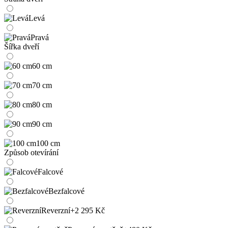
Levá
Pravá
Šířka dveří
60 cm
70 cm
80 cm
90 cm
100 cm
Způsob otevírání
Falcové
Bezfalcové
Reverzní
+2 295 Kč