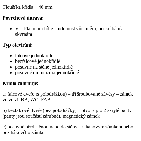
Tloušťka křídla – 40 mm
Povrchová úprava:
V – Platinium fólie – odolnost vůči otěru, poškrábání a
skvrnám
Typ otevírání:
falcové jednokřídlé
bezfalcové jednokřídlé
posuvné na stěně jednokřídlé
posuvné do pouzdra jednokřídlé
Křídlo zahrnuje:
a) falcové dveře (s polodrážkou) – tři šroubované závěsy – zámek
ve verzi: BB, WC, FAB.
b) bezfalcové dveře (bez polodrážky) – otvory pro 2 skryté panty
(panty jsou součástí zárubně), magnetický zámek
c) posuvné před stěnou nebo do stěny – s hákovým zámkem nebo
bez hákového zámku