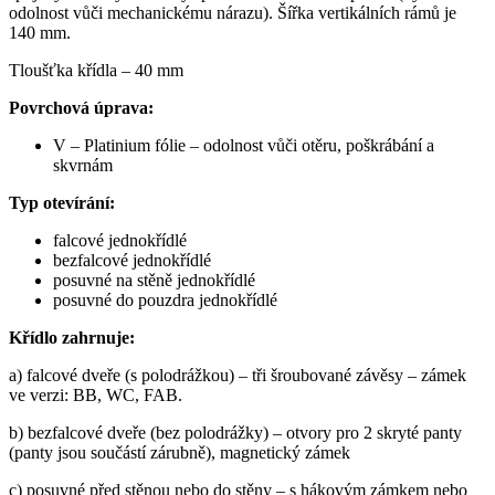
odolnost vůči mechanickému nárazu). Šířka vertikálních rámů je
140 mm.
Tloušťka křídla – 40 mm
Povrchová úprava:
V – Platinium fólie – odolnost vůči otěru, poškrábání a
skvrnám
Typ otevírání:
falcové jednokřídlé
bezfalcové jednokřídlé
posuvné na stěně jednokřídlé
posuvné do pouzdra jednokřídlé
Křídlo zahrnuje:
a) falcové dveře (s polodrážkou) – tři šroubované závěsy – zámek
ve verzi: BB, WC, FAB.
b) bezfalcové dveře (bez polodrážky) – otvory pro 2 skryté panty
(panty jsou součástí zárubně), magnetický zámek
c) posuvné před stěnou nebo do stěny – s hákovým zámkem nebo