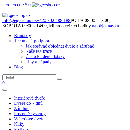
Hodnocení: 5,0
Není to jen o produktech. Je to o prostoru, který spolu vytváříme.
info@egeoshop.cz
+420 702 488 188
PO-PA 08:00 - 18:00,
SOBOTA 09:00 - 14:00, Mimo otevírací hodiny
na objednávku
Kontakty
Technická podpora
Jak správně objednat dveře a zárubně
Naše realizace
Často kladené dotazy
Tipy a nápady
Blog
0
Interiérové dveře
Dveře do 7 dnů
Zárubně
Posuvné systémy
Vchodové dveře
Kliky
Podlahy