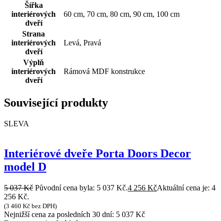
Šířka
interiérových
60 cm, 70 cm, 80 cm, 90 cm, 100 cm
dveří
Strana
interiérových
Levá, Pravá
dveří
Výplň
interiérových
Rámová MDF konstrukce
dveří
Související produkty
SLEVA
Interiérové dveře Porta Doors Decor
model D
5 037
Kč
Původní cena byla: 5 037 Kč.
4 256
Kč
Aktuální cena je: 4
256 Kč.
(
3 460
Kč
bez DPH)
Nejnižší cena za posledních 30 dní:
5 037
Kč