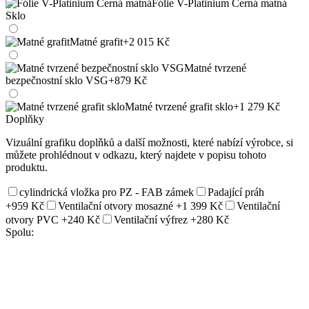
Fólie V-Platinium Černá matná
Sklo
Matné grafit
+2 015 Kč
Matné tvrzené
bezpečnostní sklo VSG
+879 Kč
Matné tvrzené grafit sklo
+1 279 Kč
Doplňky
Vizuální grafiku doplňků a další možnosti, které nabízí výrobce, si
můžete prohlédnout v odkazu, který najdete v popisu tohoto
produktu.
cylindrická vložka pro PZ - FAB zámek
Padající práh
+959 Kč
Ventilační otvory mosazné
+1 399 Kč
Ventilační
otvory PVC
+240 Kč
Ventilační výfrez
+280 Kč
Spolu: