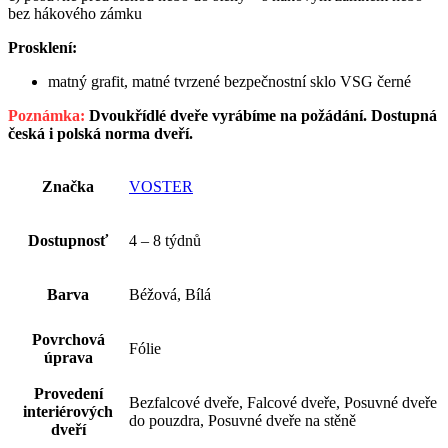
bez hákového zámku
Prosklení:
matný grafit, matné tvrzené bezpečnostní sklo VSG černé
Poznámka:
Dvoukřídlé dveře vyrábíme na požádání. Dostupná
česká i polská norma dveří.
Značka
VOSTER
Dostupnosť
4 – 8 týdnů
Barva
Béžová, Bílá
Povrchová
Fólie
úprava
Provedení
Bezfalcové dveře, Falcové dveře, Posuvné dveře
interiérových
do pouzdra, Posuvné dveře na stěně
dveří