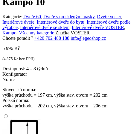
Kampo 10
Kategorie:
Dveře 60
,
Dveře s prosklenými pásky
,
Dveře voster
,
Interiérové dveře
,
Interiérové dveře do bytu
,
Interiérové dveře podle
výrobce
,
Interiérové dveře se sklem
,
Interiérové dveře VOSTER
,
Kampo
,
Všechny kategorie
Značka:
VOSTER
Chcete poradit ?
+420 702 488 188
info@egeoshop.cz
5 996
Kč
(
4 875
Kč
bez DPH)
Dostupnost:
4 – 8 týdnů
Konfigurátor
Norma
Slovenská norma:
výška průchodu = 197 cm, výška stav. otvoru = 202 cm
Polská norma:
výška průchodu = 202 cm, výška stav. otvoru = 206 cm