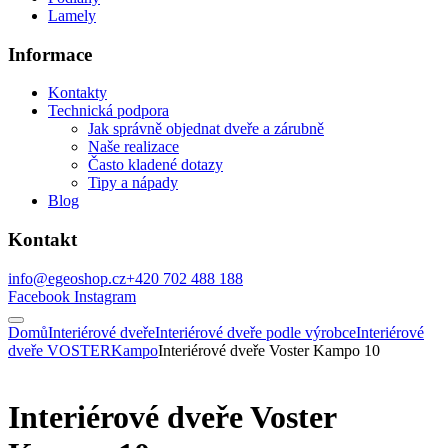
Lamely
Informace
Kontakty
Technická podpora
Jak správně objednat dveře a zárubně
Naše realizace
Často kladené dotazy
Tipy a nápady
Blog
Kontakt
info@egeoshop.cz
+420 702 488 188
Facebook
Instagram
Domů
Interiérové dveře
Interiérové dveře podle výrobce
Interiérové
dveře VOSTER
Kampo
Interiérové dveře Voster Kampo 10
Interiérové dveře Voster