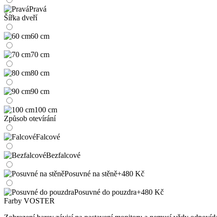
Pravá
Šířka dveří
60 cm
70 cm
80 cm
90 cm
100 cm
Způsob otevírání
Falcové
Bezfalcové
Posuvné na stěně
+480 Kč
Posuvné do pouzdra
+480 Kč
Farby VOSTER