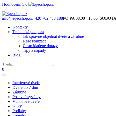
Hodnocení: 5,0
Není to jen o produktech. Je to o prostoru, který spolu vytváříme.
info@egeoshop.cz
+420 702 488 188
PO-PA 08:00 - 18:00, SOBOTA 0
Kontakty
Technická podpora
Jak správně objednat dveře a zárubně
Naše realizace
Často kladené dotazy
Tipy a nápady
Blog
0
Interiérové dveře
Dveře do 7 dnů
Zárubně
Posuvné systémy
Vchodové dveře
Kliky
Podlahy
Lamely