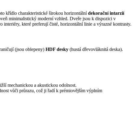
o křídlo charakteristické širokou horizontální
dekorační intarzií
roveň minimalistický moderní vzhled. Dveře jsou k dispozici v
eriéry, které preferují čisté, horizontální linie a výrazné kontrasty.
raničují (jsou oblepeny)
HDF desky
(hustá dřevovláknitá deska).
 nižší mechanickou a akustickou odolnost.
lnost vůči průrazu, což ji řadí k prémiovějším výplním