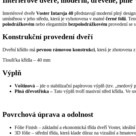
Interiérové dveře, moderní, dřevěné, plné 
Interiérové dveře
Voster Intarsja 40
představují moderní plný design 
umístěnou v jeho středu, která je vyhotovena v matné
černé fólii
. Ten
polodrážkovém
nebo elegantním
bezpolodrážkovém
provedení se sk
Konstrukční provedení dveří
Dveřní křídlo má
pevnou rámovou konstrukci
, která je zhotovena 
Tloušťka křídla – 40 mm
Výplň
Voštinová
– jde o stabilizační papírovou výplň (tzv. „medový pl
Plná dřevotříska –
Tato výplň tvoří masivní střed křídla. Ve s
Povrchová úprava a odolnost
Fólie Finish – základní a ekonomická třída dveří Voster, ideál
3D fólie – střední třída, která klade důraz na vizuální a hmatov