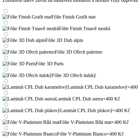
Zobrazení barev závisí na nastavení monitoru a nemusí vždy odpoví
Fólie Finish Grafit mat
Fólie Finish Tmavě modrá
Fólie 3D Dub alpin
Fólie 3D Ořech palermo
Fólie 3D Paris
Fólie 3D Ořech italský
Laminát CPL Dub karamelový
+400
Laminát CPL Dub aurea
+400 Kč
Laminát CPL Dub pískový
+400 Kč
Fólie V-Platinium Bílá mat
+400 Kč
Fólie V-Platinium Bianco
+400 Kč