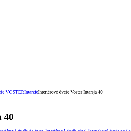
dveře VOSTER
Intarzie
Interiérové dveře Voster Intarsja 40
a 40