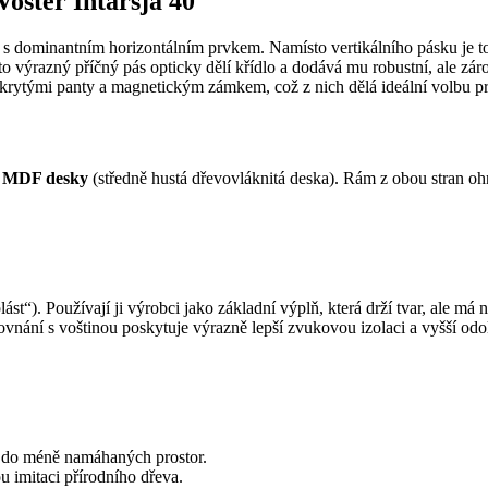
Voster Intarsja 40
s dominantním horizontálním prvkem. Namísto vertikálního pásku je tot
to výrazný příčný pás opticky dělí křídlo a dodává mu robustní, ale zá
rytými panty a magnetickým zámkem, což z nich dělá ideální volbu pro int
z
MDF desky
(středně hustá dřevovláknitá deska). Rám z obou stran oh
ást“). Používají ji výrobci jako základní výplň, která drží tvar, ale má
rovnání s voštinou poskytuje výrazně lepší zvukovou izolaci a vyšší odo
ní do méně namáhaných prostor.
ou imitaci přírodního dřeva.