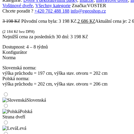
Kategorie:
Dveře s dekorativními pásky
,
Intarzie
,
Interiérové dveře
,
I
Voštinové dveře
,
Všechny kategorie
Značka:
VOSTER
Chcete poradit ?
+420 702 488 188
info@egeoshop.cz
3 198
Kč
Původní cena byla: 3 198 Kč.
2 686
Kč
Aktuální cena je: 2 
(
2 184
Kč
bez DPH)
Nejnižší cena za posledních 30 dní:
3 198
Kč
Dostupnost:
4 – 8 týdnů
Konfigurátor
Norma
Slovenská norma:
výška průchodu = 197 cm, výška stav. otvoru = 202 cm
Polská norma:
výška průchodu = 202 cm, výška stav. otvoru = 206 cm
Slovenská
Polská
Strana dveří
Levá