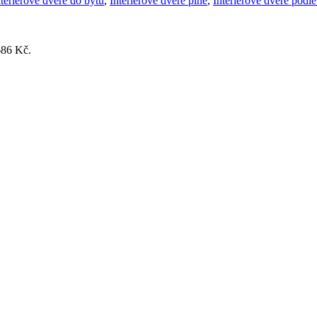
nteriérové dveře do bytu
,
Interiérové dveře plné
,
Interiérové dveře podl
686 Kč.