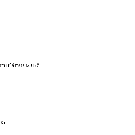
ium Bílá mat
+320 Kč
 Kč