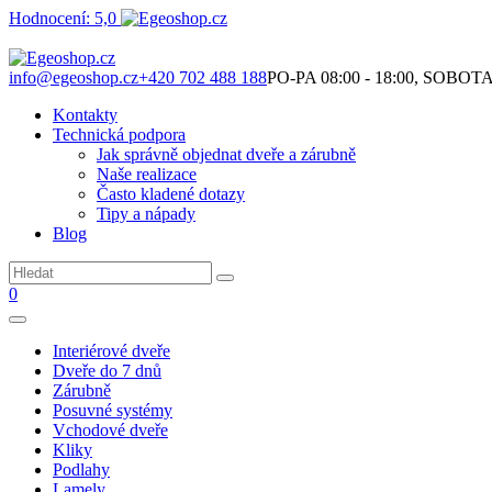
Hodnocení: 5,0
Není to jen o produktech. Je to o prostoru, který spolu vytváříme.
info@egeoshop.cz
+420 702 488 188
PO-PA 08:00 - 18:00, SOBOTA 0
Kontakty
Technická podpora
Jak správně objednat dveře a zárubně
Naše realizace
Často kladené dotazy
Tipy a nápady
Blog
0
Interiérové dveře
Dveře do 7 dnů
Zárubně
Posuvné systémy
Vchodové dveře
Kliky
Podlahy
Lamely