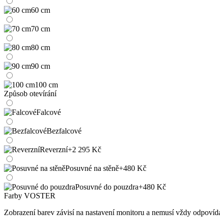
60 cm
70 cm
80 cm
90 cm
100 cm
Způsob otevírání
Falcové
Bezfalcové
Reverzní
+2 295 Kč
Posuvné na stěně
+480 Kč
Posuvné do pouzdra
+480 Kč
Farby VOSTER
Zobrazení barev závisí na nastavení monitoru a nemusí vždy odpoví