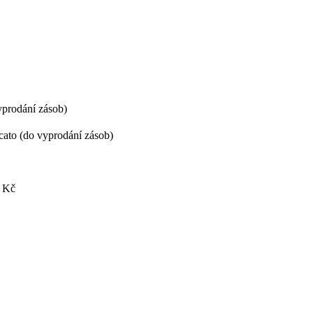
yprodání zásob)
ato (do vyprodání zásob)
 Kč