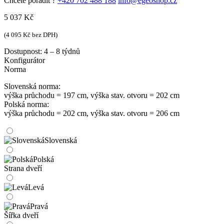
Chcete poradit ?
+420 702 488 188
info@egeoshop.cz
5 037
Kč
(
4 095
Kč
bez DPH)
Dostupnost:
4 – 8 týdnů
Konfigurátor
Norma
Slovenská norma:
výška průchodu = 197 cm, výška stav. otvoru = 202 cm
Polská norma:
výška průchodu = 202 cm, výška stav. otvoru = 206 cm
Slovenská
Polská
Strana dveří
Levá
Pravá
Šířka dveří