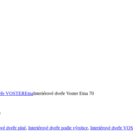
dveře VOSTER
Etna
Interiérové dveře Voster Etna 70
0
ové dveře plné
,
Interiérové dveře podle výrobce
,
Interiérové dveře V