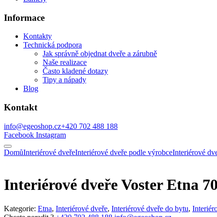
Informace
Kontakty
Technická podpora
Jak správně objednat dveře a zárubně
Naše realizace
Často kladené dotazy
Tipy a nápady
Blog
Kontakt
info@egeoshop.cz
+420 702 488 188
Facebook
Instagram
Domů
Interiérové dveře
Interiérové dveře podle výrobce
Interiérové 
Interiérové dveře Voster Etna 7
Kategorie:
Etna
,
Interiérové dveře
,
Interiérové dveře do bytu
,
Interiér