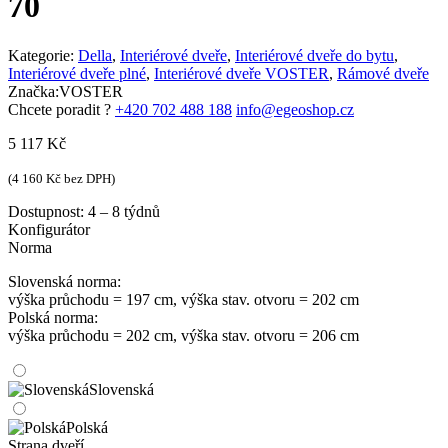
70
Kategorie:
Della
,
Interiérové dveře
,
Interiérové dveře do bytu
,
Interiérové dveře plné
,
Interiérové dveře VOSTER
,
Rámové dveře
Značka:
VOSTER
Chcete poradit ?
+420 702 488 188
info@egeoshop.cz
5 117
Kč
(
4 160
Kč
bez DPH)
Dostupnost:
4 – 8 týdnů
Konfigurátor
Norma
Slovenská norma:
výška průchodu = 197 cm, výška stav. otvoru = 202 cm
Polská norma:
výška průchodu = 202 cm, výška stav. otvoru = 206 cm
Slovenská
Polská
Strana dveří