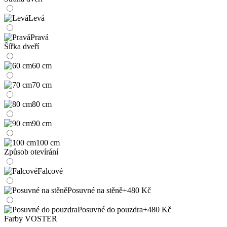
Levá
Pravá
Šířka dveří
60 cm
70 cm
80 cm
90 cm
100 cm
Způsob otevírání
Falcové
Posuvné na stěně
+480 Kč
Posuvné do pouzdra
+480 Kč
Farby VOSTER