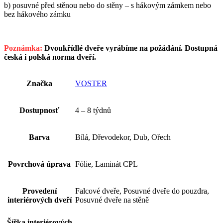
b) posuvné před stěnou nebo do stěny – s hákovým zámkem nebo
bez hákového zámku
Poznámka:
Dvoukřídlé dveře vyrábíme na požádání. Dostupná
česká i polská norma dveří.
Značka
VOSTER
Dostupnosť
4 – 8 týdnů
Barva
Bílá, Dřevodekor, Dub, Ořech
Povrchová úprava
Fólie, Laminát CPL
Provedení
Falcové dveře, Posuvné dveře do pouzdra,
interiérových dveří
Posuvné dveře na stěně
Šířka interiérových