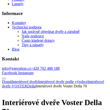
Lamely
Informace
Kontakty
Technická podpora
Jak správně objednat dveře a zárubně
Naše realizace
Často kladené dotazy
Tipy a nápady
Blog
Kontakt
info@egeoshop.cz
+420 702 488 188
Facebook
Instagram
Domů
Interiérové dveře
Interiérové dveře podle výrobce
Interiérové
dveře VOSTER
Della
Interiérové dveře Voster Della 70
Interiérové dveře Voster Della