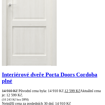
Interiérové dveře Porta Doors Cordoba
plné
14 910
Kč
Původní cena byla: 14 910 Kč.
12 599
Kč
Aktuální cena
je: 12 599 Kč.
(
10 243
Kč
bez DPH)
Nejnižší cena za posledních 30 dní:
14 910
Kč