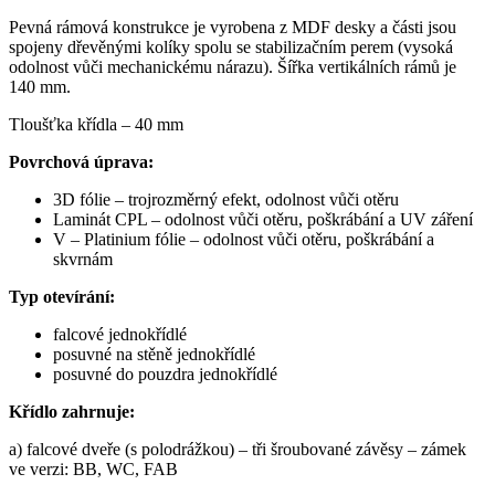
Pevná rámová konstrukce je vyrobena z MDF desky a části jsou
spojeny dřevěnými kolíky spolu se stabilizačním perem (vysoká
odolnost vůči mechanickému nárazu). Šířka vertikálních rámů je
140 mm.
Tloušťka křídla – 40 mm
Povrchová úprava:
3D fólie – trojrozměrný efekt, odolnost vůči otěru
Laminát CPL – odolnost vůči otěru, poškrábání a UV záření
V – Platinium fólie – odolnost vůči otěru, poškrábání a
skvrnám
Typ otevírání:
falcové jednokřídl
é
posuvné na stěně jednokřídlé
posuvné do pouzdra jednokřídlé
Křídlo zahrnuje:
a) falcové dveře (s polodrážkou) – tři šroubované závěsy – zámek
ve verzi: BB, WC, FAB