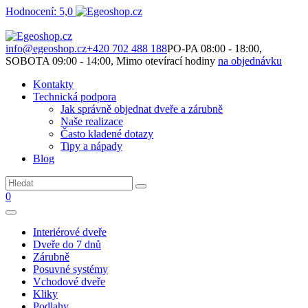
Hodnocení: 5,0
Není to jen o produktech. Je to o prostoru, který spolu vytváříme.
info@egeoshop.cz
+420 702 488 188
PO-PA 08:00 - 18:00,
SOBOTA 09:00 - 14:00, Mimo otevírací hodiny
na objednávku
Kontakty
Technická podpora
Jak správně objednat dveře a zárubně
Naše realizace
Často kladené dotazy
Tipy a nápady
Blog
0
Interiérové dveře
Dveře do 7 dnů
Zárubně
Posuvné systémy
Vchodové dveře
Kliky
Podlahy