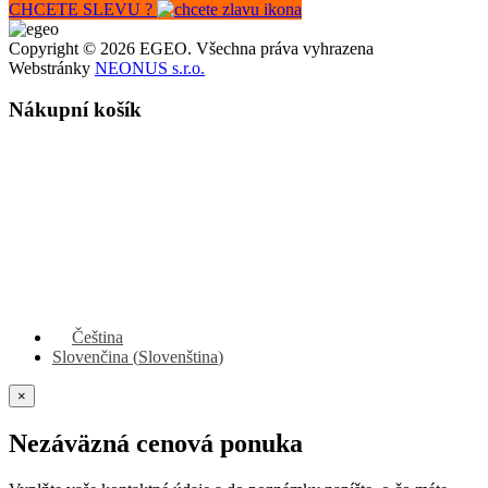
CHCETE SLEVU ?
Copyright © 2026 EGEO. Všechna práva vyhrazena
Webstránky
NEONUS s.r.o.
Nákupní košík
Čeština
Slovenčina
(
Slovenština
)
×
Nezáväzná cenová ponuka