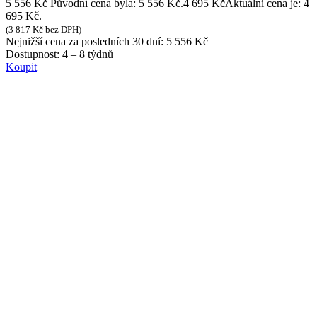
5 556
Kč
Původní cena byla: 5 556 Kč.
4 695
Kč
Aktuální cena je: 4
695 Kč.
(
3 817
Kč
bez DPH)
Nejnižší cena za posledních 30 dní:
5 556
Kč
Dostupnost:
4 – 8 týdnů
Koupit