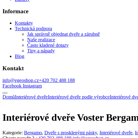
Informace
Kontakty
Technická podpora
Jak správně objednat dveře a zárubně
Naše realizace
Často kladené dotazy
Tipy a nápady
Blog
Kontakt
info@egeoshop.cz
+420 702 488 188
Facebook
Instagram
Domů
Interiérové dveře
Interiérové dveře podle výrobce
Interiérové 
Interiérové dveře Voster Berga
Kategorie:
Bergamo
,
Dveře s prosklenými pásky
,
Interiérové dveře
,
I