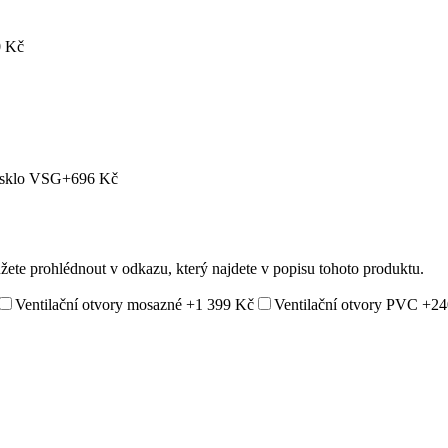
 Kč
 sklo VSG
+696 Kč
ůžete prohlédnout v odkazu, který najdete v popisu tohoto produktu.
Ventilační otvory mosazné
+1 399 Kč
Ventilační otvory PVC
+24