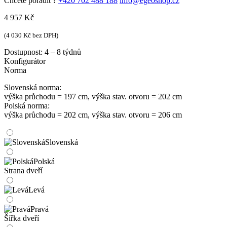
Chcete poradit ?
+420 702 488 188
info@egeoshop.cz
4 957
Kč
(
4 030
Kč
bez DPH)
Dostupnost:
4 – 8 týdnů
Konfigurátor
Norma
Slovenská norma:
výška průchodu = 197 cm, výška stav. otvoru = 202 cm
Polská norma:
výška průchodu = 202 cm, výška stav. otvoru = 206 cm
Slovenská
Polská
Strana dveří
Levá
Pravá
Šířka dveří