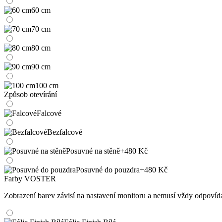
60 cm
70 cm
80 cm
90 cm
100 cm
Způsob otevírání
Falcové
Bezfalcové
Posuvné na stěně
+480 Kč
Posuvné do pouzdra
+480 Kč
Farby VOSTER
Zobrazení barev závisí na nastavení monitoru a nemusí vždy odpoví