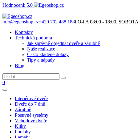
Hodnocení: 5,0
Není to jen o produktech. Je to o prostoru, který spolu vytváříme.
info@egeoshop.cz
+420 702 488 188
PO-PA 08:00 - 18:00, SOBOTA 0
Kontakty
Technická podpora
Jak správně objednat dveře a zárubně
Naše realizace
Často kladené dotazy
Tipy a nápady
Blog
0
Interiérové dveře
Dveře do 7 dnů
Zárubně
Posuvné systémy
Vchodové dveře
Kliky
Podlahy
Lamely