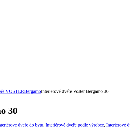
dveře VOSTER
Bergamo
Interiérové dveře Voster Bergamo 30
mo 30
nteriérové dveře do bytu
,
Interiérové dveře podle výrobce
,
Interiérové 