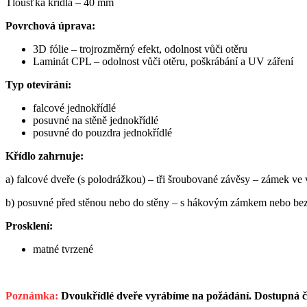
Tloušťka křídla – 40 mm
Povrchová úprava:
3D fólie – trojrozměrný efekt, odolnost vůči otěru
Laminát CPL – odolnost vůči otěru, poškrábání a UV záření
Typ otevírání:
falcové jednokřídlé
posuvné na stěně jednokřídlé
posuvné do pouzdra jednokřídlé
Křídlo zahrnuje:
a) falcové dveře (s polodrážkou) – tři šroubované závěsy – zámek v
b) posuvné před stěnou nebo do stěny – s hákovým zámkem nebo b
Prosklení:
matné tvrzené
Poznámka:
Dvoukřídlé dveře vyrábíme na požádání. Dostupná če