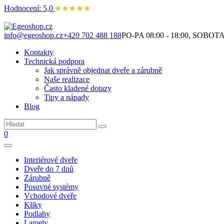
Hodnocení: 5,0
Není to jen o produktech. Je to o prostoru, který spolu vytváříme.
info@egeoshop.cz
+420 702 488 188
PO-PA 08:00 - 18:00, SOBOTA 0
Kontakty
Technická podpora
Jak správně objednat dveře a zárubně
Naše realizace
Často kladené dotazy
Tipy a nápady
Blog
0
Interiérové dveře
Dveře do 7 dnů
Zárubně
Posuvné systémy
Vchodové dveře
Kliky
Podlahy
Lamely