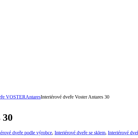
dveře VOSTER
Antares
Interiérové dveře Voster Antares 30
 30
riérové dveře podle výrobce
,
Interiérové dveře se sklem
,
Interiérové d