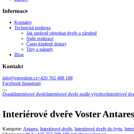
Informace
Kontakty
Technická podpora
Jak správně objednat dveře a zárubně
Naše realizace
Často kladené dotazy
Tipy a nápady
Blog
Kontakt
info@egeoshop.cz
+420 702 488 188
Facebook
Instagram
Domů
Interiérové dveře
Interiérové dveře podle výrobce
Interiérové 
Interiérové dveře Voster Antares
Kategorie:
Antares
,
Interiérové dveře
,
Interiérové dveře do bytu
,
Inte