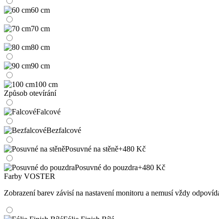
60 cm
70 cm
80 cm
90 cm
100 cm
Způsob otevírání
Falcové
Bezfalcové
Posuvné na stěně
+480 Kč
Posuvné do pouzdra
+480 Kč
Farby VOSTER
Zobrazení barev závisí na nastavení monitoru a nemusí vždy odpoví