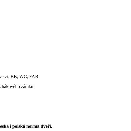
e verzi: BB, WC, FAB
ez hákového zámku
ská i polská norma dveří.