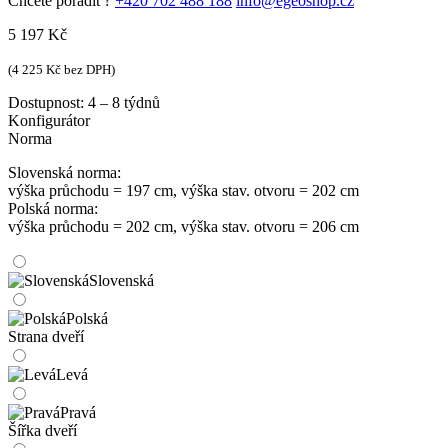
Chcete poradit ?
+420 702 488 188
info@egeoshop.cz
5 197
Kč
(
4 225
Kč
bez DPH)
Dostupnost:
4 – 8 týdnů
Konfigurátor
Norma
Slovenská norma:
výška průchodu = 197 cm, výška stav. otvoru = 202 cm
Polská norma:
výška průchodu = 202 cm, výška stav. otvoru = 206 cm
Slovenská
Polská
Strana dveří
Levá
Pravá
Šířka dveří