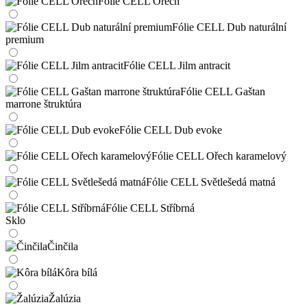
Fólie CELL Ořech
Fólie CELL Dub naturální
premium
Fólie CELL Jilm antracit
Fólie CELL Gaštan
marrone štruktúra
Fólie CELL Dub evoke
Fólie CELL Ořech karamelový
Fólie CELL Světlešedá matná
Fólie CELL Stříbrná
Sklo
Činčila
Kôra bílá
Žalúzia