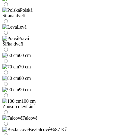
Polská
Strana dveří
Levá
Pravá
Šířka dveří
60 cm
70 cm
80 cm
90 cm
100 cm
Způsob otevírání
Falcové
Bezfalcové
+687 Kč