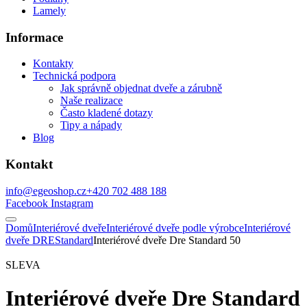
Lamely
Informace
Kontakty
Technická podpora
Jak správně objednat dveře a zárubně
Naše realizace
Často kladené dotazy
Tipy a nápady
Blog
Kontakt
info@egeoshop.cz
+420 702 488 188
Facebook
Instagram
Domů
Interiérové dveře
Interiérové dveře podle výrobce
Interiérové
dveře DRE
Standard
Interiérové dveře Dre Standard 50
SLEVA
Interiérové dveře Dre Standard