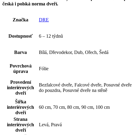
česká i polská norma dveří.
Značka
DRE
Dostupnosť
6 – 12 týdnů
Barva
Bílá, Dřevodekor, Dub, Ořech, Šedá
Povrchová
Fólie
úprava
Provedení
Bezfalcové dveře, Falcové dveře, Posuvné dveře
interiérových
do pouzdra, Posuvné dveře na stěně
dveří
Šířka
interiérových
60 cm, 70 cm, 80 cm, 90 cm, 100 cm
dveří
Strana
interiérových
Levá, Pravá
dveří