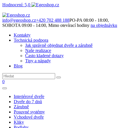
Hodnocení: 5,0
Není to jen o produktech. Je to o prostoru, který spolu vytváříme.
info@egeoshop.cz
+420 702 488 188
PO-PA 08:00 - 18:00,
SOBOTA 09:00 - 14:00, Mimo otevírací hodiny
na objednávku
Kontakty
Technická podpora
Jak správně objednat dveře a zárubně
Naše realizace
Často kladené dotazy
Tipy a nápady
Blog
0
Interiérové dveře
Dveře do 7 dnů
Zárubně
Posuvné systémy
Vchodové dveře
Kliky
Podlahy