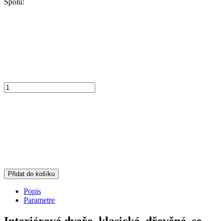
Spolu:
Přidat do košíku
Popis
Parametre
Interiérové dveře, klasické, dřevěné, se