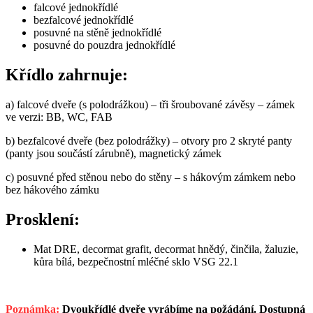
falcové jednokřídlé
bezfalcové jednokřídlé
posuvné na stěně jednokřídlé
posuvné do pouzdra jednokřídlé
Křídlo zahrnuje:
a) falcové dveře (s polodrážkou) – tři šroubované závěsy – zámek
ve verzi: BB, WC, FAB
b) bezfalcové dveře (bez polodrážky) – otvory pro 2 skryté panty
(panty jsou součástí zárubně), magnetický zámek
c) posuvné před stěnou nebo do stěny – s hákovým zámkem nebo
bez hákového zámku
Prosklení:
Mat DRE, decormat grafit, decormat hnědý, činčila, žaluzie,
kůra bílá, bezpečnostní mléčné sklo VSG 22.1
Poznámka:
Dvoukřídlé dveře vyrábíme na požádání. Dostupná