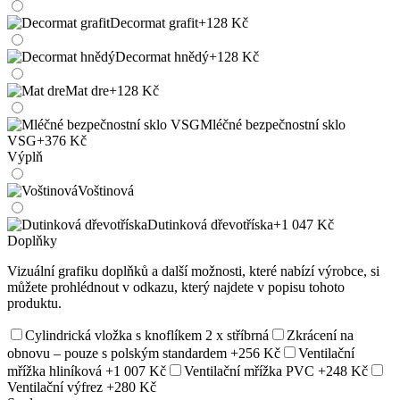
Decormat grafit
+128 Kč
Decormat hnědý
+128 Kč
Mat dre
+128 Kč
Mléčné bezpečnostní sklo
VSG
+376 Kč
Výplň
Voštinová
Dutinková dřevotříska
+1 047 Kč
Doplňky
Vizuální grafiku doplňků a další možnosti, které nabízí výrobce, si
můžete prohlédnout v odkazu, který najdete v popisu tohoto
produktu.
Cylindrická vložka s knoflíkem 2 x stříbrná
Zkrácení na
obnovu – pouze s polským standardem
+256 Kč
Ventilační
mřížka hliníková
+1 007 Kč
Ventilační mřížka PVC
+248 Kč
Ventilační výfrez
+280 Kč