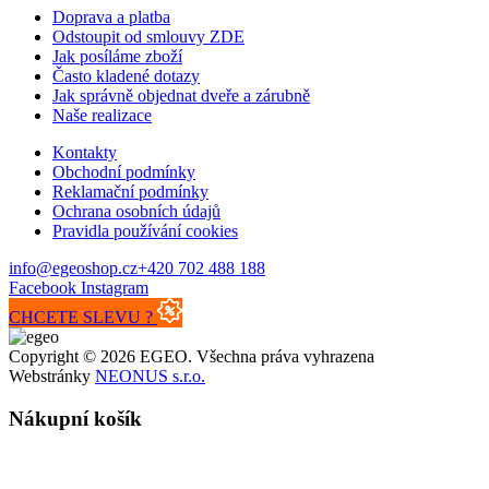
Doprava a platba
Odstoupit od smlouvy ZDE
Jak posíláme zboží
Často kladené dotazy
Jak správně objednat dveře a zárubně
Naše realizace
Kontakty
Obchodní podmínky
Reklamační podmínky
Ochrana osobních údajů
Pravidla používání cookies
info@egeoshop.cz
+420 702 488 188
Facebook
Instagram
CHCETE SLEVU ?
Copyright © 2026 EGEO. Všechna práva vyhrazena
Webstránky
NEONUS s.r.o.
Nákupní košík