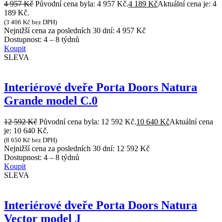
4 957
Kč
Původní cena byla: 4 957 Kč.
4 189
Kč
Aktuální cena je: 4
189 Kč.
(
3 406
Kč
bez DPH)
Nejnižší cena za posledních 30 dní:
4 957
Kč
Dostupnost:
4 – 8 týdnů
Koupit
SLEVA
Interiérové dveře Porta Doors Natura
Grande model C.0
12 592
Kč
Původní cena byla: 12 592 Kč.
10 640
Kč
Aktuální cena
je: 10 640 Kč.
(
8 650
Kč
bez DPH)
Nejnižší cena za posledních 30 dní:
12 592
Kč
Dostupnost:
4 – 8 týdnů
Koupit
SLEVA
Interiérové dveře Porta Doors Natura
Vector model J