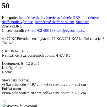
50
Kategorie:
Interiérové dveře
,
Interiérové dveře DRE
,
Interiérové
dveře podle výrobce
,
Interiérové dveře se sklem
,
Standard
Značka:
DRE
Chcete poradit ?
+420 702 488 188
info@egeoshop.cz
4 477
Kč
Původní cena byla: 4 477 Kč.
3 761
Kč
Aktuální cena je: 3
761 Kč.
(
3 058
Kč
bez DPH)
Nejnižší cena za posledních 30 dní:
4 477
Kč
Dostupnost:
6 - 12 týdnů
Konfigurátor
Norma
Slovenská norma:
výška průchodu = 197 cm, výška stav. otvoru = 202 cm
Polská norma:
výška průchodu = 202 cm, výška stav. otvoru = 206 cm
Slovenská