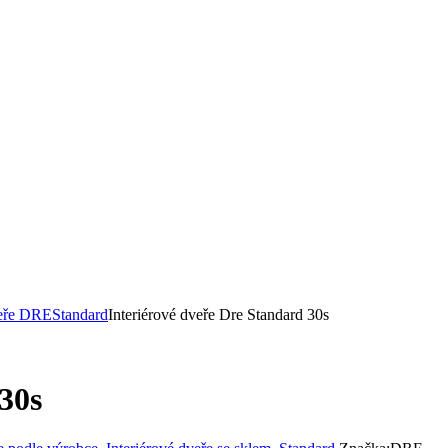
veře DRE
Standard
Interiérové dveře Dre Standard 30s
30s