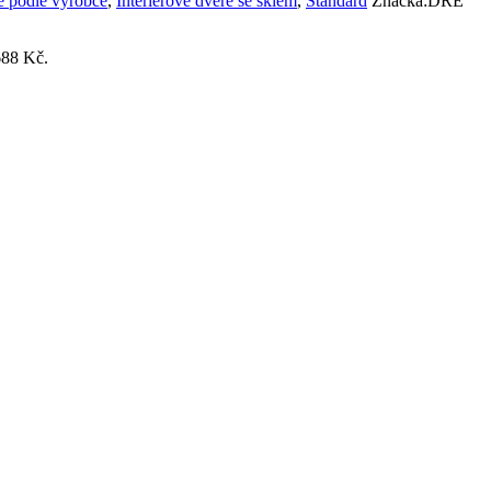
ře podle výrobce
,
Interiérové dveře se sklem
,
Standard
Značka:
DRE
688 Kč.