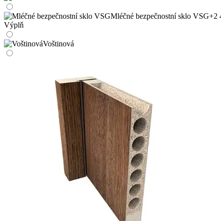
Mléčné bezpečnostní sklo VSG
+2 
Výplň
Voštinová