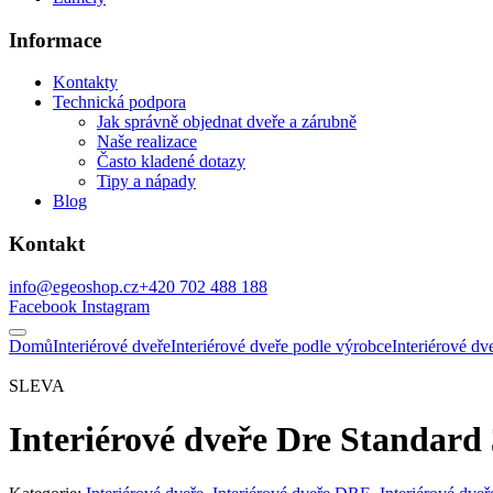
Informace
Kontakty
Technická podpora
Jak správně objednat dveře a zárubně
Naše realizace
Často kladené dotazy
Tipy a nápady
Blog
Kontakt
info@egeoshop.cz
+420 702 488 188
Facebook
Instagram
Domů
Interiérové dveře
Interiérové dveře podle výrobce
Interiérové d
SLEVA
Interiérové dveře Dre Standard 