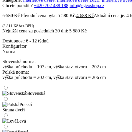
Kategorie:
Interiérové dveře
,
Interiérové dveře DRE
,
Interiérové dve
Chcete poradit ?
+420 702 488 188
info@egeoshop.cz
5 580
Kč
Původní cena byla: 5 580 Kč.
4 688
Kč
Aktuální cena je: 4 
(
3 811
Kč
bez DPH)
Nejnižší cena za posledních 30 dní:
5 580
Kč
Dostupnost:
6 - 12 týdnů
Konfigurátor
Norma
Slovenská norma:
výška průchodu = 197 cm, výška stav. otvoru = 202 cm
Polská norma:
výška průchodu = 202 cm, výška stav. otvoru = 206 cm
Slovenská
Polská
Strana dveří
Levá