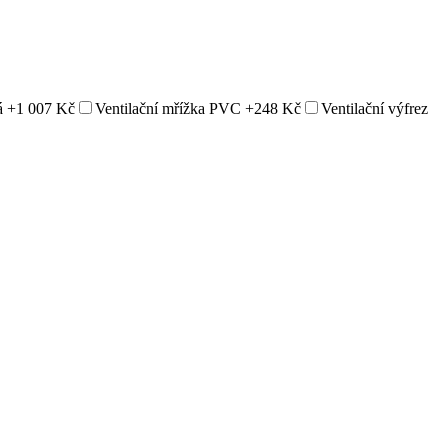
á
+1 007 Kč
Ventilační mřížka PVC
+248 Kč
Ventilační výfrez