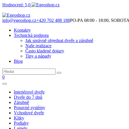
Hodnocení: 5,0
Není to jen o produktech. Je to o prostoru, který spolu vytváříme.
info@egeoshop.cz
+420 702 488 188
PO-PA 08:00 - 18:00, SOBOTA 0
Kontakty
Technická podpora
Jak správně objednat dveře a zárubně
Naše realizace
Často kladené dotazy
Tipy a nápady
Blog
0
Interiérové dveře
Dveře do 7 dnů
Zárubně
Posuvné systémy
Vchodové dveře
Kliky
Podlahy
Lamely