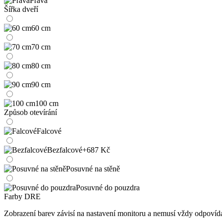
Pravá
Šířka dveří
60 cm
70 cm
80 cm
90 cm
100 cm
Způsob otevírání
Falcové
Bezfalcové
+687 Kč
Posuvné na stěně
Posuvné do pouzdra
Farby DRE
Zobrazení barev závisí na nastavení monitoru a nemusí vždy odpoví