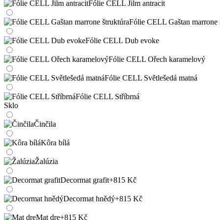
Fólie CELL Jilm antracit
Fólie CELL Gaštan marrone š
Fólie CELL Dub evoke
Fólie CELL Ořech karamelový
Fólie CELL Světlešedá matná
Fólie CELL Stříbrná
Sklo
Činčila
Kôra bílá
Žalúzia
Decormat grafit
+815 Kč
Decormat hnědý
+815 Kč
Mat dre
+815 Kč