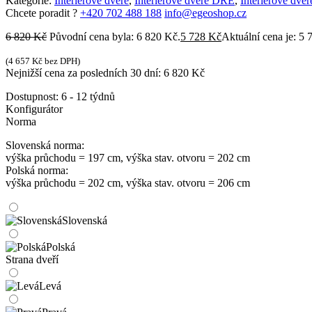
Kategorie:
Interiérové dveře
,
Interiérové dveře DRE
,
Interiérové dve
Chcete poradit ?
+420 702 488 188
info@egeoshop.cz
6 820
Kč
Původní cena byla: 6 820 Kč.
5 728
Kč
Aktuální cena je: 5 
(
4 657
Kč
bez DPH)
Nejnižší cena za posledních 30 dní:
6 820
Kč
Dostupnost:
6 - 12 týdnů
Konfigurátor
Norma
Slovenská norma:
výška průchodu = 197 cm, výška stav. otvoru = 202 cm
Polská norma:
výška průchodu = 202 cm, výška stav. otvoru = 206 cm
Slovenská
Polská
Strana dveří
Levá