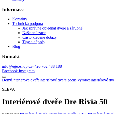
Informace
Kontakty
Technická podpora
Jak správně objednat dveře a zárubně
Naše realizace
Často kladené dotazy
Tipy a nápady
Blog
Kontakt
info@egeoshop.cz
+420 702 488 188
Facebook
Instagram
Domů
Interiérové dveře
Interiérové dveře podle výrobce
Interiérové d
SLEVA
Interiérové dveře Dre Rivia 50