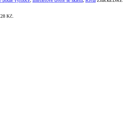
ře podle výrobce
,
Interiérové dveře se sklem
,
Rivia
Značka:
DRE
728 Kč.