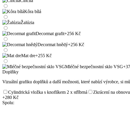
Činčila
Kôra bílá
Žalúzia
Decormat grafit
+256 Kč
Decormat hnědý
+256 Kč
Mat dre
+255 Kč
Mléčné bezpečnostní sklo VSG
+37
Doplňky
Vizuální grafiku doplňků a další možnosti, které nabízí výrobce, si m
Cylindrická vložka s knoflíkem 2 x stříbrná
Zkrácení na obnovu
+280 Kč
Spolu: