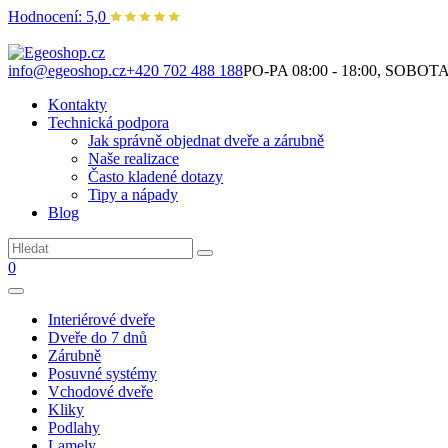
Hodnocení: 5,0
Není to jen o produktech. Je to o prostoru, který spolu vytváříme.
info@egeoshop.cz
+420 702 488 188
PO-PA 08:00 - 18:00, SOBOTA 0
Kontakty
Technická podpora
Jak správně objednat dveře a zárubně
Naše realizace
Často kladené dotazy
Tipy a nápady
Blog
0
Interiérové dveře
Dveře do 7 dnů
Zárubně
Posuvné systémy
Vchodové dveře
Kliky
Podlahy
Lamely