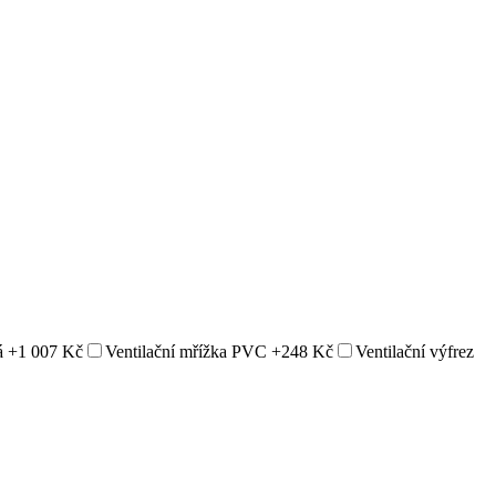
á
+1 007 Kč
Ventilační mřížka PVC
+248 Kč
Ventilační výfrez