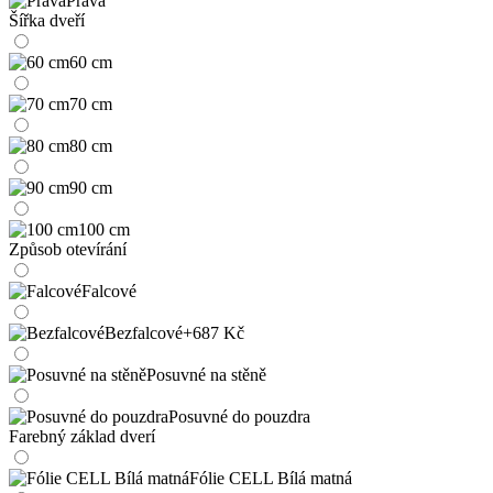
Pravá
Šířka dveří
60 cm
70 cm
80 cm
90 cm
100 cm
Způsob otevírání
Falcové
Bezfalcové
+687 Kč
Posuvné na stěně
Posuvné do pouzdra
Farebný základ dverí
Fólie CELL Bílá matná