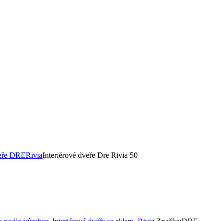
veře DRE
Rivia
Interiérové dveře Dre Rivia 50