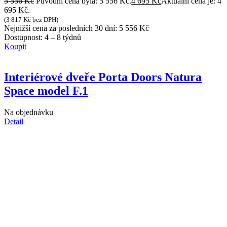
5 556
Kč
Původní cena byla: 5 556 Kč.
4 695
Kč
Aktuální cena je: 4
695 Kč.
(
3 817
Kč
bez DPH)
Nejnižší cena za posledních 30 dní:
5 556
Kč
Dostupnost:
4 – 8 týdnů
Koupit
Interiérové dveře Porta Doors Natura
Space model F.1
Na objednávku
Detail