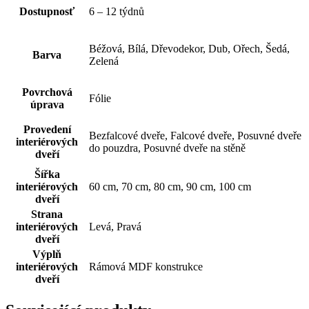
Dostupnosť
6 – 12 týdnů
Béžová, Bílá, Dřevodekor, Dub, Ořech, Šedá,
Barva
Zelená
Povrchová
Fólie
úprava
Provedení
Bezfalcové dveře, Falcové dveře, Posuvné dveře
interiérových
do pouzdra, Posuvné dveře na stěně
dveří
Šířka
interiérových
60 cm, 70 cm, 80 cm, 90 cm, 100 cm
dveří
Strana
interiérových
Levá, Pravá
dveří
Výplň
interiérových
Rámová MDF konstrukce
dveří