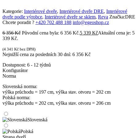
Kategorie:
Interiérové dveře
,
Interiérové dveře DRE
,
Interiérové
dveře podle výrobce
,
Interiérové dveře se sklem
,
Reva
Značka:
DRE
Chcete poradit ?
+420 702 488 188
info@egeoshop.cz
6 356
Kč
Původní cena byla: 6 356 Kč.
5 339
Kč
Aktuální cena je: 5
339 Kč.
(
4 341
Kč
bez DPH)
Nejnižší cena za posledních 30 dní:
6 356
Kč
Dostupnost:
6 - 12 týdnů
Konfigurátor
Norma
Slovenská norma:
výška průchodu = 197 cm, výška stav. otvoru = 202 cm
Polská norma:
výška průchodu = 202 cm, výška stav. otvoru = 206 cm
Slovenská
Polská
Strana dveří