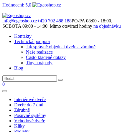
Hodnocení: 5,0
Není to jen o produktech. Je to o prostoru, který spolu vytváříme.
info@egeoshop.cz
+420 702 488 188
PO-PA 08:00 - 18:00,
SOBOTA 09:00 - 14:00, Mimo otevírací hodiny
na objednávku
Kontakty
Technická podpora
Jak správně objednat dveře a zárubně
Naše realizace
Často kladené dotazy
Tipy a nápady
Blog
0
Interiérové dveře
Dveře do 7 dnů
Zárubně
Posuvné systémy
Vchodové dveře
Kliky
Podlahy