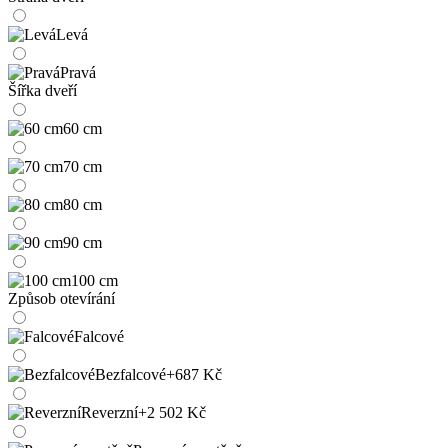
Levá
Pravá
Šířka dveří
60 cm
70 cm
80 cm
90 cm
100 cm
Způsob otevírání
Falcové
Bezfalcové
+687 Kč
Reverzní
+2 502 Kč