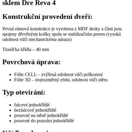
sklem Dre Reva 4
Konstrukční provedení dveří:
Pevná rámová konstrukce je vyrobena z MDF desky a části jsou
spojeny dřevěnými kolíky spolu se stabilizačním perem (vysoká
odolnost vůči mechanickému nárazu)
Tloušťka křídla – 40 mm
Povrchová úprava:
Fólie CELL – zvýšená odolnost vůči poškození
Fólie 3D – trojrozměrný efekt, odolnost vůči otěru
Typ otevírání:
falcové jednokřídlé
bezfalcové jednokřídlé
posuvné na stěně jednokřídlé
posuvné do pouzdra jednokřídlé