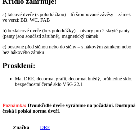
Křídlo zahrnuje:
a) falcové dveře (s polodrážkou) – tři šroubované závěsy – zámek
ve verzi: BB, WC, FAB
b) bezfalcové dveře (bez polodrážky) – otvory pro 2 skryté panty
(panty jsou součástí zárubně), magnetický zámek
c) posuvné před stěnou nebo do stěny – s hákovým zámkem nebo
bez hákového zámku
Prosklení:
Mat DRE, decormat grafit, decormat hnědý, průhledné sklo,
bezpečnostní černé sklo VSG 22.1
Poznámka:
Dvoukřídlé dveře vyrábíme na požádání. Dostupná
česká i polská norma dveří.
Značka
DRE