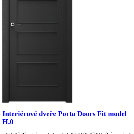
Interiérové dveře Porta Doors Fit model
H.0