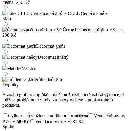
matná
+256 Kč
Fólie CELL Černá matná 2
Sklo
Černé bezpečnostní sklo VSG
+3
238 Kč
Decormat grafit
Decormat hnědý
Mat dre
Průhledné sklo
Doplňky
Vizuální grafiku doplňků a další možnosti, které nabízí výrobce, si
můžete prohlédnout v odkazu, který najdete v popisu tohoto
produktu.
Cylindrická vložka s knoflíkem 2 x stříbrná
Ventilační otvory
PVC
+240 Kč
Ventilační výfrez
+280 Kč
Spolu: