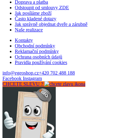
Doprava a platba
Odstoupit od smlouvy ZDE
Jak posíláme zboží
Často kladené dotazy
Jak správně objednat dveře a zárubně
Naše realizace
Kontakty
Obchodní podmínky
Reklamační podmínky
Ochrana osobních údajů
Pravidla používání cookies
info@egeoshop.cz
+420 702 488 188
Facebook
Instagram
CHCETE SLEVU ?