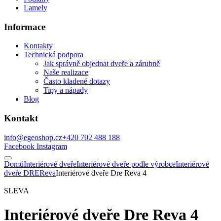
Lamely
Informace
Kontakty
Technická podpora
Jak správně objednat dveře a zárubně
Naše realizace
Často kladené dotazy
Tipy a nápady
Blog
Kontakt
info@egeoshop.cz
+420 702 488 188
Facebook
Instagram
Domů
Interiérové dveře
Interiérové dveře podle výrobce
Interiérové
dveře DRE
Reva
Interiérové dveře Dre Reva 4
SLEVA
Interiérové dveře Dre Reva 4