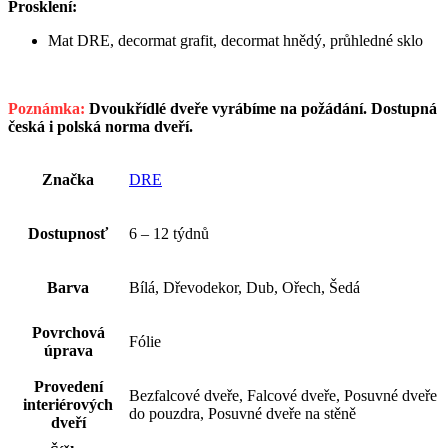
Prosklení:
Mat DRE, decormat grafit, decormat hnědý, průhledné sklo
Poznámka:
Dvoukřídlé dveře vyrábíme na požádání. Dostupná
česká i polská norma dveří.
Značka
DRE
Dostupnosť
6 – 12 týdnů
Barva
Bílá, Dřevodekor, Dub, Ořech, Šedá
Povrchová
Fólie
úprava
Provedení
Bezfalcové dveře, Falcové dveře, Posuvné dveře
interiérových
do pouzdra, Posuvné dveře na stěně
dveří