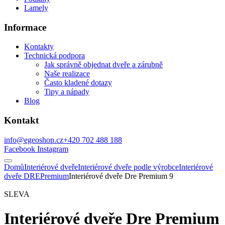
Lamely
Informace
Kontakty
Technická podpora
Jak správně objednat dveře a zárubně
Naše realizace
Často kladené dotazy
Tipy a nápady
Blog
Kontakt
info@egeoshop.cz
+420 702 488 188
Facebook
Instagram
Domů
Interiérové dveře
Interiérové dveře podle výrobce
Interiérové
dveře DRE
Premium
Interiérové dveře Dre Premium 9
SLEVA
Interiérové dveře Dre Premium