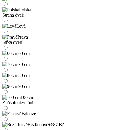
Polská
Strana dveří
Levá
Pravá
Šířka dveří
60 cm
70 cm
80 cm
90 cm
100 cm
Způsob otevírání
Falcové
Bezfalcové
+687 Kč