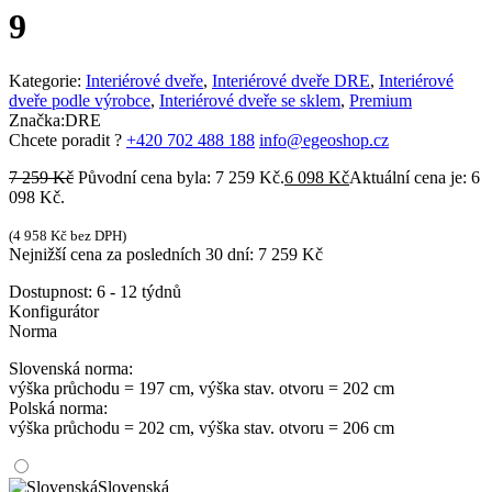
9
Kategorie:
Interiérové dveře
,
Interiérové dveře DRE
,
Interiérové
dveře podle výrobce
,
Interiérové dveře se sklem
,
Premium
Značka:
DRE
Chcete poradit ?
+420 702 488 188
info@egeoshop.cz
7 259
Kč
Původní cena byla: 7 259 Kč.
6 098
Kč
Aktuální cena je: 6
098 Kč.
(
4 958
Kč
bez DPH)
Nejnižší cena za posledních 30 dní:
7 259
Kč
Dostupnost:
6 - 12 týdnů
Konfigurátor
Norma
Slovenská norma:
výška průchodu = 197 cm, výška stav. otvoru = 202 cm
Polská norma:
výška průchodu = 202 cm, výška stav. otvoru = 206 cm
Slovenská