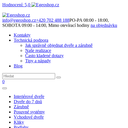
Hodnocení: 5,0
Není to jen o produktech. Je to o prostoru, který spolu vytváříme.
info@egeoshop.cz
+420 702 488 188
PO-PA 08:00 - 18:00,
SOBOTA 09:00 - 14:00, Mimo otevírací hodiny
na objednávku
Kontakty
Technická podpora
Jak správně objednat dveře a zárubně
Naše realizace
Často kladené dotazy
Tipy a nápady
Blog
0
Interiérové dveře
Dveře do 7 dnů
Zárubně
Posuvné systémy
Vchodové dveře
Kliky
Podlahy