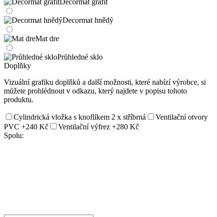
Decormat grafit
Decormat hnědý
Mat dre
Průhledné sklo
Doplňky
Vizuální grafiku doplňků a další možnosti, které nabízí výrobce, si
můžete prohlédnout v odkazu, který najdete v popisu tohoto
produktu.
Cylindrická vložka s knoflíkem 2 x stříbrná
Ventilační otvory
PVC
+240 Kč
Ventilační výfrez
+280 Kč
Spolu: