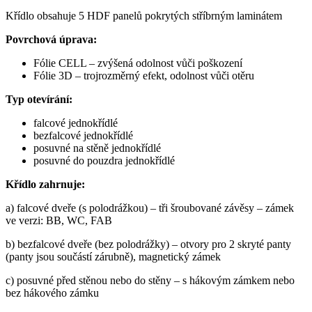
Křídlo obsahuje 5 HDF panelů pokrytých stříbrným laminátem
Povrchová úprava:
Fólie CELL – zvýšená odolnost vůči poškození
Fólie 3D – trojrozměrný efekt, odolnost vůči otěru
Typ otevírání:
falcové jednokřídlé
bezfalcové jednokřídlé
posuvné na stěně jednokřídlé
posuvné do pouzdra jednokřídlé
Křídlo zahrnuje:
a) falcové dveře (s polodrážkou) – tři šroubované závěsy – zámek
ve verzi: BB, WC, FAB
b) bezfalcové dveře (bez polodrážky) – otvory pro 2 skryté panty
(panty jsou součástí zárubně), magnetický zámek
c) posuvné před stěnou nebo do stěny – s hákovým zámkem nebo
bez hákového zámku