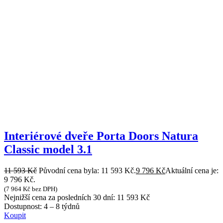
Interiérové dveře Porta Doors Natura
Classic model 3.1
11 593
Kč
Původní cena byla: 11 593 Kč.
9 796
Kč
Aktuální cena je:
9 796 Kč.
(
7 964
Kč
bez DPH)
Nejnižší cena za posledních 30 dní:
11 593
Kč
Dostupnost:
4 – 8 týdnů
Koupit