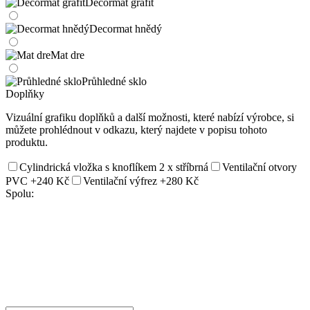
Decormat grafit
Decormat hnědý
Mat dre
Průhledné sklo
Doplňky
Vizuální grafiku doplňků a další možnosti, které nabízí výrobce, si
můžete prohlédnout v odkazu, který najdete v popisu tohoto
produktu.
Cylindrická vložka s knoflíkem 2 x stříbrná
Ventilační otvory
PVC
+240 Kč
Ventilační výfrez
+280 Kč
Spolu: