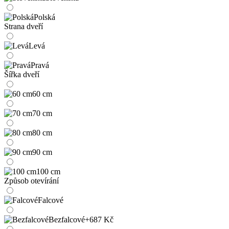
Polská
Strana dveří
Levá
Pravá
Šířka dveří
60 cm
70 cm
80 cm
90 cm
100 cm
Způsob otevírání
Falcové
Bezfalcové
+687 Kč