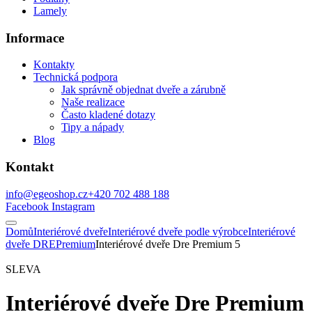
Lamely
Informace
Kontakty
Technická podpora
Jak správně objednat dveře a zárubně
Naše realizace
Často kladené dotazy
Tipy a nápady
Blog
Kontakt
info@egeoshop.cz
+420 702 488 188
Facebook
Instagram
Domů
Interiérové dveře
Interiérové dveře podle výrobce
Interiérové
dveře DRE
Premium
Interiérové dveře Dre Premium 5
SLEVA
Interiérové dveře Dre Premium