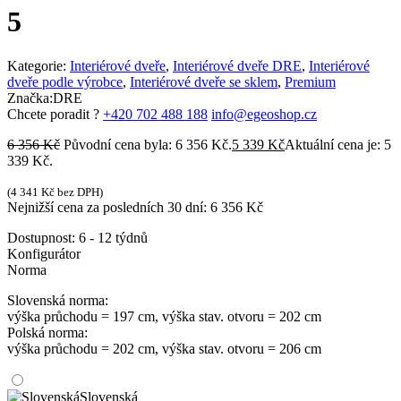
5
Kategorie:
Interiérové dveře
,
Interiérové dveře DRE
,
Interiérové
dveře podle výrobce
,
Interiérové dveře se sklem
,
Premium
Značka:
DRE
Chcete poradit ?
+420 702 488 188
info@egeoshop.cz
6 356
Kč
Původní cena byla: 6 356 Kč.
5 339
Kč
Aktuální cena je: 5
339 Kč.
(
4 341
Kč
bez DPH)
Nejnižší cena za posledních 30 dní:
6 356
Kč
Dostupnost:
6 - 12 týdnů
Konfigurátor
Norma
Slovenská norma:
výška průchodu = 197 cm, výška stav. otvoru = 202 cm
Polská norma:
výška průchodu = 202 cm, výška stav. otvoru = 206 cm
Slovenská