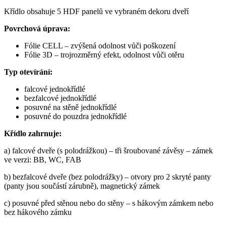
Křídlo obsahuje 5 HDF panelů ve vybraném dekoru dveří
Povrchová úprava:
Fólie CELL – zvýšená odolnost vůči poškození
Fólie 3D – trojrozměrný efekt, odolnost vůči otěru
Typ otevírání:
falcové jednokřídlé
bezfalcové jednokřídlé
posuvné na stěně jednokřídlé
posuvné do pouzdra jednokřídlé
Křídlo zahrnuje:
a) falcové dveře (s polodrážkou) – tři šroubované závěsy – zámek
ve verzi: BB, WC, FAB
b) bezfalcové dveře (bez polodrážky) – otvory pro 2 skryté panty
(panty jsou součástí zárubně), magnetický zámek
c) posuvné před stěnou nebo do stěny – s hákovým zámkem nebo
bez hákového zámku