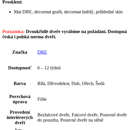
Prosklení:
Mat DRE, decormat grafit, decormat hnědý, průhledné sklo
Poznámka:
Dvoukřídlé dveře vyrábíme na požádání. Dostupná
česká i polská norma dveří.
Značka
DRE
Dostupnosť
6 – 12 týdnů
Barva
Bílá, Dřevodekor, Dub, Ořech, Šedá
Povrchová
Fólie
úprava
Provedení
Bezfalcové dveře, Falcové dveře, Posuvné dveře
interiérových
do pouzdra, Posuvné dveře na stěně
dveří