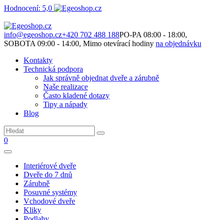
Hodnocení: 5,0
Není to jen o produktech. Je to o prostoru, který spolu vytváříme.
info@egeoshop.cz
+420 702 488 188
PO-PA 08:00 - 18:00,
SOBOTA 09:00 - 14:00, Mimo otevírací hodiny
na objednávku
Kontakty
Technická podpora
Jak správně objednat dveře a zárubně
Naše realizace
Často kladené dotazy
Tipy a nápady
Blog
0
Interiérové dveře
Dveře do 7 dnů
Zárubně
Posuvné systémy
Vchodové dveře
Kliky
Podlahy