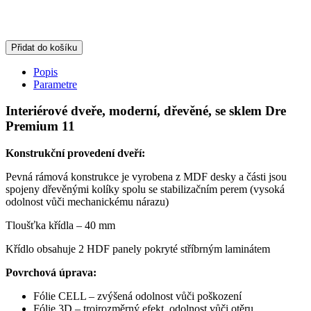
Přidat do košíku
Popis
Parametre
Interiérové dveře, moderní, dřevěné, se sklem Dre
Premium 11
Konstrukční provedení dveří:
Pevná rámová konstrukce je vyrobena z MDF desky a části jsou
spojeny dřevěnými kolíky spolu se stabilizačním perem (vysoká
odolnost vůči mechanickému nárazu)
Tloušťka křídla – 40 mm
Křídlo obsahuje 2 HDF panely pokryté stříbrným laminátem
Povrchová úprava:
Fólie CELL – zvýšená odolnost vůči poškození
Fólie 3D – trojrozměrný efekt, odolnost vůči otěru