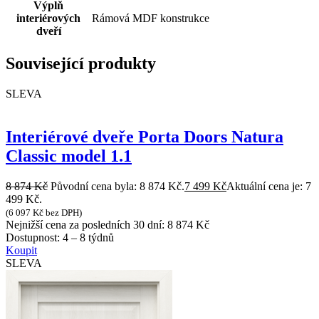
Výplň
interiérových
Rámová MDF konstrukce
dveří
Související produkty
SLEVA
Interiérové dveře Porta Doors Natura
Classic model 1.1
8 874
Kč
Původní cena byla: 8 874 Kč.
7 499
Kč
Aktuální cena je: 7
499 Kč.
(
6 097
Kč
bez DPH)
Nejnižší cena za posledních 30 dní:
8 874
Kč
Dostupnost:
4 – 8 týdnů
Koupit
SLEVA