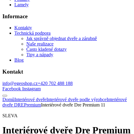
Lamely
Informace
Kontakty
Technická podpora
Jak správně objednat dveře a zárubně
Naše realizace
Často kladené dotazy
Tipy a nápady
Blog
Kontakt
info@egeoshop.cz
+420 702 488 188
Facebook
Instagram
Domů
Interiérové dveře
Interiérové dveře podle výrobce
Interiérové
dveře DRE
Premium
Interiérové dveře Dre Premium 11
SLEVA
Interiérové dveře Dre Premium