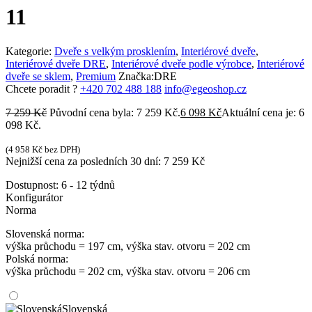
11
Kategorie:
Dveře s velkým prosklením
,
Interiérové dveře
,
Interiérové dveře DRE
,
Interiérové dveře podle výrobce
,
Interiérové
dveře se sklem
,
Premium
Značka:
DRE
Chcete poradit ?
+420 702 488 188
info@egeoshop.cz
7 259
Kč
Původní cena byla: 7 259 Kč.
6 098
Kč
Aktuální cena je: 6
098 Kč.
(
4 958
Kč
bez DPH)
Nejnižší cena za posledních 30 dní:
7 259
Kč
Dostupnost:
6 - 12 týdnů
Konfigurátor
Norma
Slovenská norma:
výška průchodu = 197 cm, výška stav. otvoru = 202 cm
Polská norma:
výška průchodu = 202 cm, výška stav. otvoru = 206 cm
Slovenská