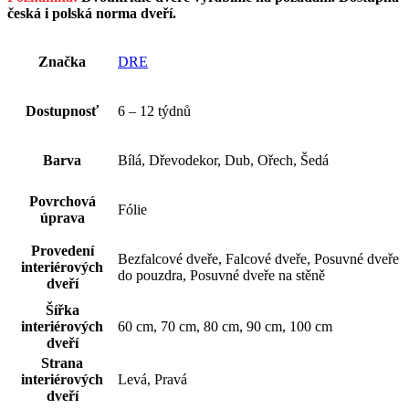
česká i polská norma dveří.
Značka
DRE
Dostupnosť
6 – 12 týdnů
Barva
Bílá, Dřevodekor, Dub, Ořech, Šedá
Povrchová
Fólie
úprava
Provedení
Bezfalcové dveře, Falcové dveře, Posuvné dveře
interiérových
do pouzdra, Posuvné dveře na stěně
dveří
Šířka
interiérových
60 cm, 70 cm, 80 cm, 90 cm, 100 cm
dveří
Strana
interiérových
Levá, Pravá
dveří