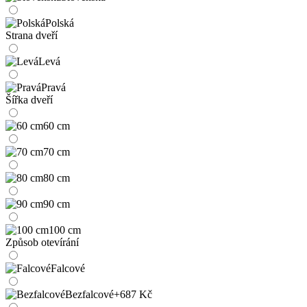
Polská
Strana dveří
Levá
Pravá
Šířka dveří
60 cm
70 cm
80 cm
90 cm
100 cm
Způsob otevírání
Falcové
Bezfalcové
+687 Kč