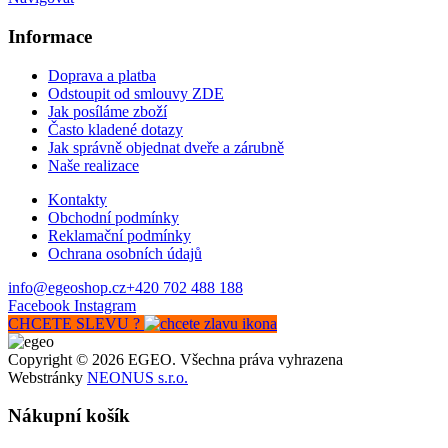
Informace
Doprava a platba
Odstoupit od smlouvy ZDE
Jak posíláme zboží
Často kladené dotazy
Jak správně objednat dveře a zárubně
Naše realizace
Kontakty
Obchodní podmínky
Reklamační podmínky
Ochrana osobních údajů
info@egeoshop.cz
+420 702 488 188
Facebook
Instagram
CHCETE SLEVU ?
Copyright © 2026 EGEO. Všechna práva vyhrazena
Webstránky
NEONUS s.r.o.
Nákupní košík