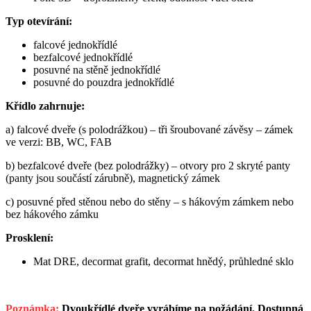
Typ otevírání:
falcové jednokřídlé
bezfalcové jednokřídlé
posuvné na stěně jednokřídlé
posuvné do pouzdra jednokřídlé
Křídlo zahrnuje:
a) falcové dveře (s polodrážkou) – tři šroubované závěsy – zámek
ve verzi: BB, WC, FAB
b) bezfalcové dveře (bez polodrážky) – otvory pro 2 skryté panty
(panty jsou součástí zárubně), magnetický zámek
c) posuvné před stěnou nebo do stěny – s hákovým zámkem nebo
bez hákového zámku
Prosklení:
Mat DRE, decormat grafit, decormat hnědý, průhledné sklo
Poznámka:
Dvoukřídlé dveře vyrábíme na požádání. Dostupná