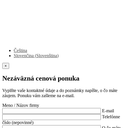
Čeština
Slovenčina
(
Slovenština
)
×
Nezáväzná cenová ponuka
Vyplňte vaše kontaktné údaje a do poznámky napíšte, o čo máte
záujem. Ponuku vám zašleme na e-mail.
Meno / Názov firmy
E-mail
Telefónne
číslo (nepovinné)
O čo máte