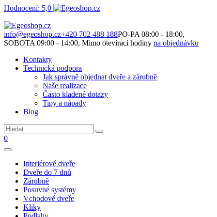
Hodnocení: 5,0
Není to jen o produktech. Je to o prostoru, který spolu vytváříme.
info@egeoshop.cz
+420 702 488 188
PO-PA 08:00 - 18:00,
SOBOTA 09:00 - 14:00, Mimo otevírací hodiny
na objednávku
Kontakty
Technická podpora
Jak správně objednat dveře a zárubně
Naše realizace
Často kladené dotazy
Tipy a nápady
Blog
0
Interiérové dveře
Dveře do 7 dnů
Zárubně
Posuvné systémy
Vchodové dveře
Kliky
Podlahy