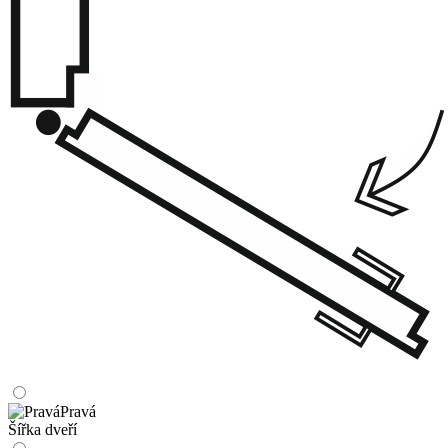
Pravá
Šířka dveří