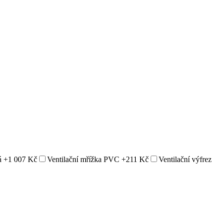
á
+1 007 Kč
Ventilační mřížka PVC
+211 Kč
Ventilační výfrez