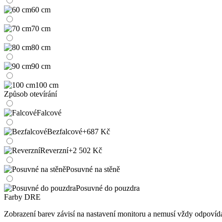
60 cm
70 cm
80 cm
90 cm
100 cm
Způsob otevírání
Falcové
Bezfalcové
+687 Kč
Reverzní
+2 502 Kč
Posuvné na stěně
Posuvné do pouzdra
Farby DRE
Zobrazení barev závisí na nastavení monitoru a nemusí vždy odpoví