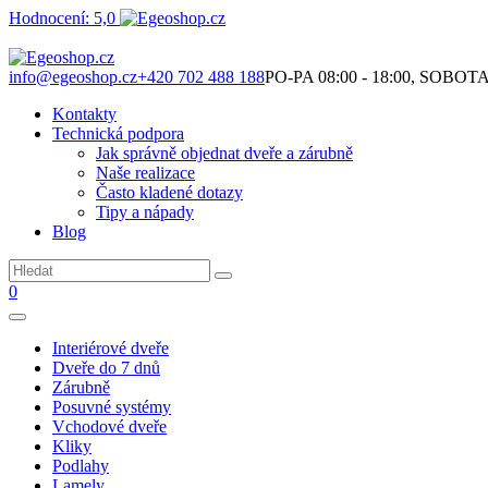
Hodnocení: 5,0
Není to jen o produktech. Je to o prostoru, který spolu vytváříme.
info@egeoshop.cz
+420 702 488 188
PO-PA 08:00 - 18:00, SOBOTA 0
Kontakty
Technická podpora
Jak správně objednat dveře a zárubně
Naše realizace
Často kladené dotazy
Tipy a nápady
Blog
0
Interiérové dveře
Dveře do 7 dnů
Zárubně
Posuvné systémy
Vchodové dveře
Kliky
Podlahy
Lamely