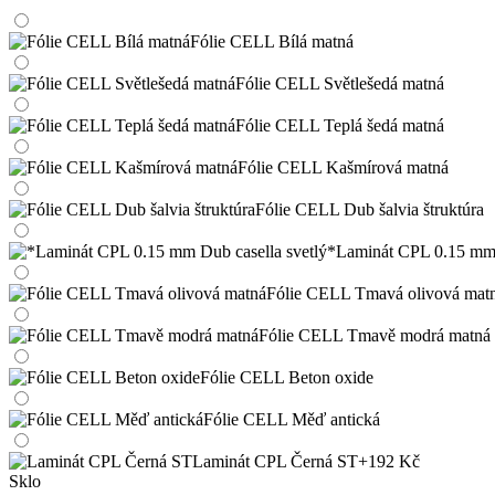
Fólie CELL Bílá matná
Fólie CELL Světlešedá matná
Fólie CELL Teplá šedá matná
Fólie CELL Kašmírová matná
Fólie CELL Dub šalvia štruktúra
*Laminát CPL 0.15 mm 
Fólie CELL Tmavá olivová mat
Fólie CELL Tmavě modrá matná
Fólie CELL Beton oxide
Fólie CELL Měď antická
Laminát CPL Černá ST
+192 Kč
Sklo