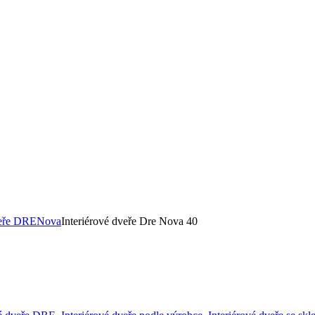
veře DRE
Nova
Interiérové dveře Dre Nova 40