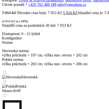
Kategorie:
Dveře se svislým prosklením
,
Interiérové dveře
,
Interiéro
Chcete poradit ?
+420 702 488 188
info@egeoshop.cz
7 053
Kč
Původní cena byla: 7 053 Kč.
5 924
Kč
Aktuální cena je: 5 
(
4 816
Kč
bez DPH)
Nejnižší cena za posledních 30 dní:
7 053
Kč
Dostupnost:
6 - 12 týdnů
Konfigurátor
Norma
Slovenská norma:
výška průchodu = 197 cm, výška stav. otvoru = 202 cm
Polská norma:
výška průchodu = 202 cm, výška stav. otvoru = 206 cm
Slovenská
Polská
Strana dveří