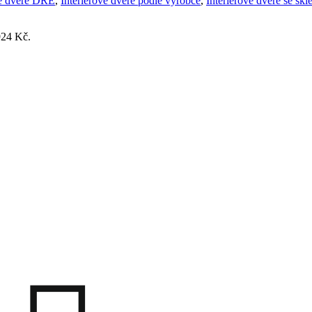
vé dveře DRE
,
Interiérové dveře podle výrobce
,
Interiérové dveře se sk
924 Kč.