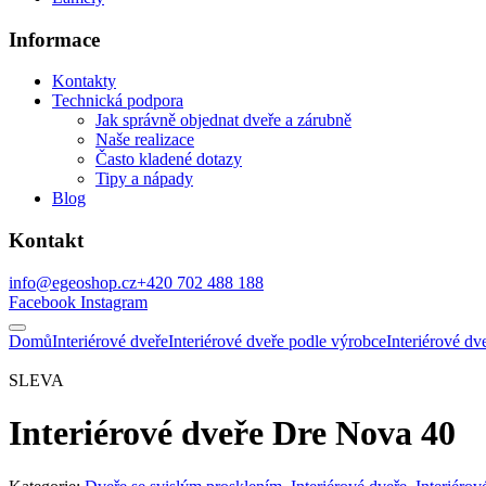
Informace
Kontakty
Technická podpora
Jak správně objednat dveře a zárubně
Naše realizace
Často kladené dotazy
Tipy a nápady
Blog
Kontakt
info@egeoshop.cz
+420 702 488 188
Facebook
Instagram
Domů
Interiérové dveře
Interiérové dveře podle výrobce
Interiérové d
SLEVA
Interiérové dveře Dre Nova 40