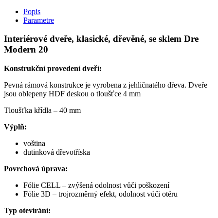
Popis
Parametre
Interiérové dveře, klasické, dřevěné, se sklem Dre
Modern 20
Konstrukční provedení dveří:
Pevná rámová konstrukce je vyrobena z jehličnatého dřeva. Dveře
jsou oblepeny HDF deskou o tloušťce 4 mm
Tloušťka křídla – 40 mm
Výplň:
voština
dutinková dřevotříska
Povrchová úprava:
Fólie CELL – zvýšená odolnost vůči poškození
Fólie 3D – trojrozměrný efekt, odolnost vůči otěru
Typ otevírání: