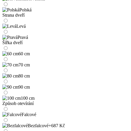
Polská
Strana dveří
Levá
Pravá
Šířka dveří
60 cm
70 cm
80 cm
90 cm
100 cm
Způsob otevírání
Falcové
Bezfalcové
+687 Kč