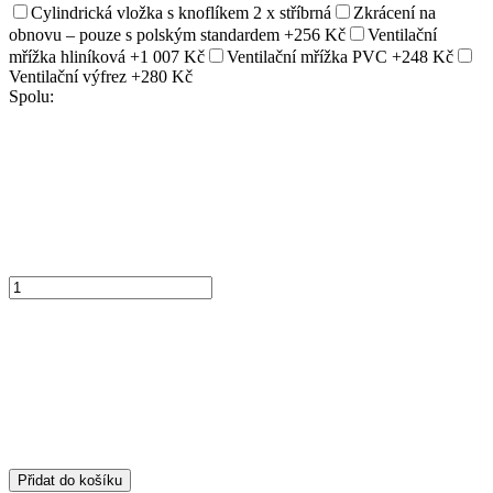
Cylindrická vložka s knoflíkem 2 x stříbrná
Zkrácení na
obnovu – pouze s polským standardem
+256 Kč
Ventilační
mřížka hliníková
+1 007 Kč
Ventilační mřížka PVC
+248 Kč
Ventilační výfrez
+280 Kč
Spolu:
Přidat do košíku