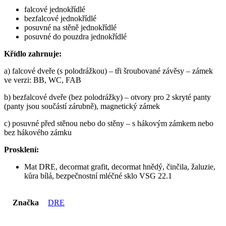
falcové jednokřídlé
bezfalcové jednokřídlé
posuvné na stěně jednokřídlé
posuvné do pouzdra jednokřídlé
Křídlo zahrnuje:
a) falcové dveře (s polodrážkou) – tři šroubované závěsy – zámek
ve verzi: BB, WC, FAB
b) bezfalcové dveře (bez polodrážky) – otvory pro 2 skryté panty
(panty jsou součástí zárubně), magnetický zámek
c) posuvné před stěnou nebo do stěny – s hákovým zámkem nebo
bez hákového zámku
Prosklení:
Mat DRE, decormat grafit, decormat hnědý, činčila, žaluzie,
kůra bílá, bezpečnostní mléčné sklo VSG 22.1
Značka
DRE