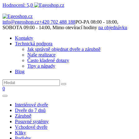
Hodnocení: 5,0
Není to jen o produktech. Je to o prostoru, který spolu vytváříme.
info@egeoshop.cz
+420 702 488 188
PO-PA 08:00 - 18:00,
SOBOTA 09:00 - 14:00, Mimo otevírací hodiny
na objednávku
Kontakty
Technická podpora
Jak správně objednat dveře a zárubně
Naše realizace
Často kladené dotazy
Tipy a nápady
Blog
0
Interiérové dveře
Dveře do 7 dnů
Zárubně
Posuvné systémy
Vchodové dveře
Kliky
Podlahy