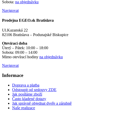
Sobota:
na objednávku
Navigovat
Prodejna EGEO.sk Bratislava
Ul.Kazanská 22
82106 Bratislava – Podunajské Biskupice
Otevírací doba
Úterý – Pátek: 10:00 – 18:00
Sobota: 09:00 – 14:00
Mimo otevírací hodiny
na objednávku
Navigovat
Informace
Doprava a platba
Odstoupit od smlouvy ZDE
Jak posíláme zboží
Často kladené dotazy
Jak správně objednat dveře a zárubně
Naše realizace