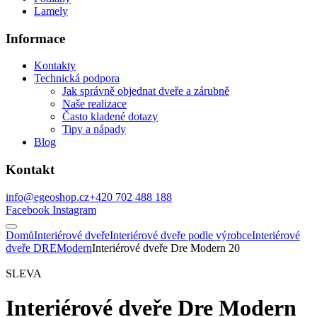
Lamely
Informace
Kontakty
Technická podpora
Jak správně objednat dveře a zárubně
Naše realizace
Často kladené dotazy
Tipy a nápady
Blog
Kontakt
info@egeoshop.cz
+420 702 488 188
Facebook
Instagram
Domů
Interiérové dveře
Interiérové dveře podle výrobce
Interiérové
dveře DRE
Modern
Interiérové dveře Dre Modern 20
SLEVA
Interiérové dveře Dre Modern