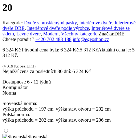
20
Kategorie:
Dveře s prosklenými pásky
,
Interiérové dveře
,
Interiérové
dveře DRE
,
Interiérové dveře podle výrobce
,
Interiérové dveře se
sklem
,
Levne dvere
,
Modern
,
Všechny kategorie
Značka:
DRE
Chcete poradit ?
+420 702 488 188
info@egeoshop.cz
6 324
Kč
Původní cena byla: 6 324 Kč.
5 312
Kč
Aktuální cena je: 5
312 Kč.
(
4 319
Kč
bez DPH)
Nejnižší cena za posledních 30 dní:
6 324
Kč
Dostupnost:
6 - 12 týdnů
Konfigurátor
Norma
Slovenská norma:
výška průchodu = 197 cm, výška stav. otvoru = 202 cm
Polská norma:
výška průchodu = 202 cm, výška stav. otvoru = 206 cm
Slovenská