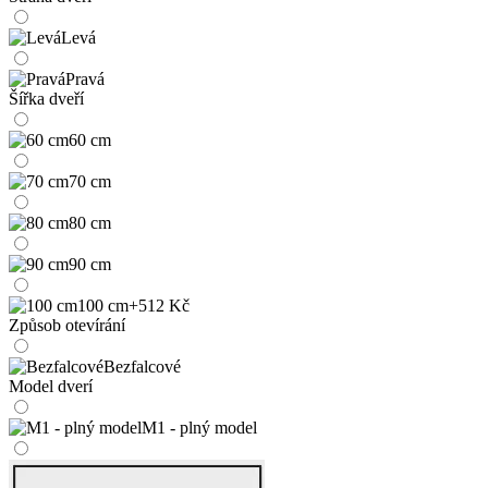
Levá
Pravá
Šířka dveří
60 cm
70 cm
80 cm
90 cm
100 cm
+512 Kč
Způsob otevírání
Bezfalcové
Model dverí
M1 - plný model