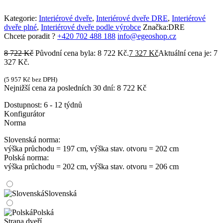
Kategorie:
Interiérové dveře
,
Interiérové dveře DRE
,
Interiérové
dveře plné
,
Interiérové dveře podle výrobce
Značka:
DRE
Chcete poradit ?
+420 702 488 188
info@egeoshop.cz
8 722
Kč
Původní cena byla: 8 722 Kč.
7 327
Kč
Aktuální cena je: 7
327 Kč.
(
5 957
Kč
bez DPH)
Nejnižší cena za posledních 30 dní:
8 722
Kč
Dostupnost:
6 - 12 týdnů
Konfigurátor
Norma
Slovenská norma:
výška průchodu = 197 cm, výška stav. otvoru = 202 cm
Polská norma:
výška průchodu = 202 cm, výška stav. otvoru = 206 cm
Slovenská
Polská
Strana dveří