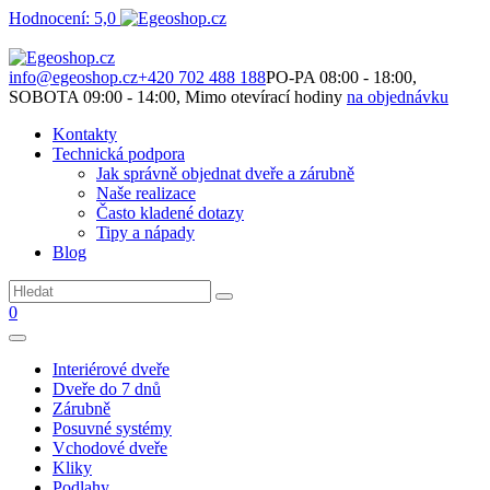
Hodnocení: 5,0
Není to jen o produktech. Je to o prostoru, který spolu vytváříme.
info@egeoshop.cz
+420 702 488 188
PO-PA 08:00 - 18:00,
SOBOTA 09:00 - 14:00, Mimo otevírací hodiny
na objednávku
Kontakty
Technická podpora
Jak správně objednat dveře a zárubně
Naše realizace
Často kladené dotazy
Tipy a nápady
Blog
0
Interiérové dveře
Dveře do 7 dnů
Zárubně
Posuvné systémy
Vchodové dveře
Kliky
Podlahy