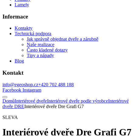
Lamely
Informace
Kontakty
Technická podpora
Jak správně objednat dveře a zárubně
Naše realizace
Často kladené dotazy
Tipy a nápady
Blog
Kontakt
info@egeoshop.cz
+420 702 488 188
Facebook
Instagram
Domů
Interiérové dveře
Interiérové dveře podle výrobce
Interiérové
dveře DRE
Interiérové dveře Dre Grafi G7
SLEVA
Interiérové dveře Dre Grafi G7