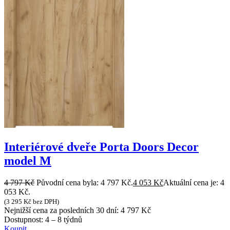
Interiérové dveře Porta Doors Decor
model M
4 797
Kč
Původní cena byla: 4 797 Kč.
4 053
Kč
Aktuální cena je: 4
053 Kč.
(
3 295
Kč
bez DPH)
Nejnižší cena za posledních 30 dní:
4 797
Kč
Dostupnost:
4 – 8 týdnů
Koupit