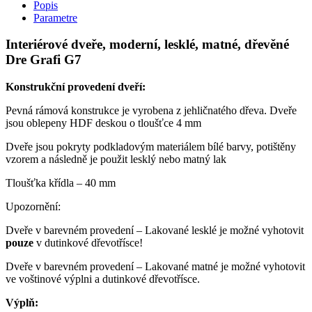
Popis
Parametre
Interiérové dveře, moderní, lesklé, matné, dřevěné
Dre Grafi G7
Konstrukční provedení dveří:
Pevná rámová konstrukce je vyrobena z jehličnatého dřeva. Dveře
jsou oblepeny HDF deskou o tloušťce 4 mm
Dveře jsou pokryty podkladovým materiálem bílé barvy, potištěny
vzorem a následně je použit lesklý nebo matný lak
Tloušťka křídla – 40 mm
Upozornění:
Dveře v barevném provedení – Lakované lesklé je možné vyhotovit
pouze
v dutinkové dřevotřísce!
Dveře v barevném provedení – Lakované matné je možné vyhotovit
ve voštinové výplni a dutinkové dřevotřísce.
Výplň: