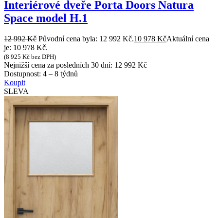
Interiérové dveře Porta Doors Natura
Space model H.1
12 992
Kč
Původní cena byla: 12 992 Kč.
10 978
Kč
Aktuální cena
je: 10 978 Kč.
(
8 925
Kč
bez DPH)
Nejnižší cena za posledních 30 dní:
12 992
Kč
Dostupnost:
4 – 8 týdnů
Koupit
SLEVA