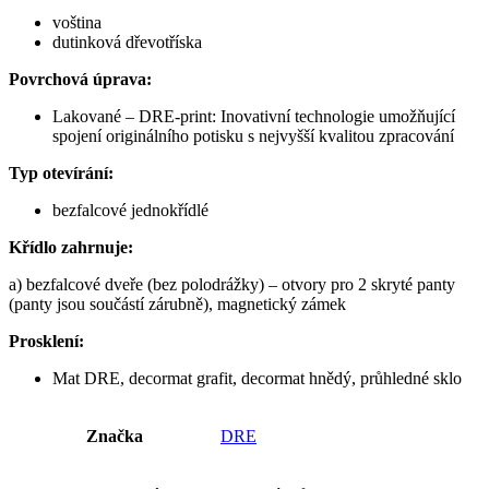
voština
dutinková dřevotříska
Povrchová úprava:
Lakované – DRE-print: Inovativní technologie umožňující
spojení originálního potisku s nejvyšší kvalitou zpracování
Typ otevírání:
bezfalcové jednokřídlé
Křídlo zahrnuje:
a) bezfalcové dveře (bez polodrážky) – otvory pro 2 skryté panty
(panty jsou součástí zárubně), magnetický zámek
Prosklení:
Mat DRE, decormat grafit, decormat hnědý, průhledné sklo
Značka
DRE