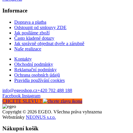
Informace
Doprava a platba
Odstoupit od smlouvy ZDE
Jak posíláme zboží
Často kladené dotazy
Jak správně objednat dveře a zárubně
Naše realizace
Kontakty
Obchodní podmínky
Reklamační podmínky
Ochrana osobních údajů
Pravidla používání cookies
info@egeoshop.cz
+420 702 488 188
Facebook
Instagram
CHCETE SLEVU ?
Copyright © 2026 EGEO. Všechna práva vyhrazena
Webstránky
NEONUS s.r.o.
Nákupní košík