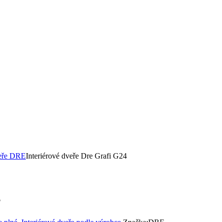
veře DRE
Interiérové dveře Dre Grafi G24
4