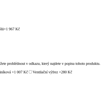
lii
+1 967 Kč
ůžete prohlédnout v odkazu, který najdete v popisu tohoto produktu.
liníková
+1 007 Kč
Ventilační výfrez
+280 Kč