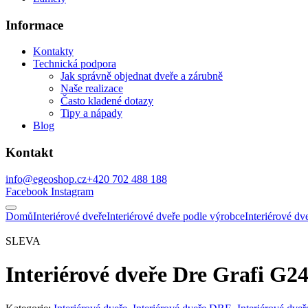
Informace
Kontakty
Technická podpora
Jak správně objednat dveře a zárubně
Naše realizace
Často kladené dotazy
Tipy a nápady
Blog
Kontakt
info@egeoshop.cz
+420 702 488 188
Facebook
Instagram
Domů
Interiérové dveře
Interiérové dveře podle výrobce
Interiérové d
SLEVA
Interiérové dveře Dre Grafi G2