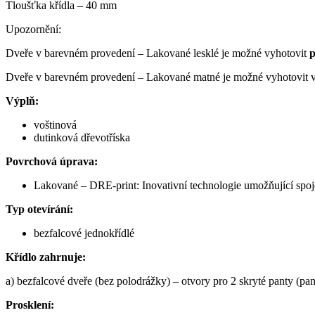
Tloušťka křídla – 40 mm
Upozornění:
Dveře v barevném provedení – Lakované lesklé je možné vyhotovit
p
Dveře v barevném provedení – Lakované matné je možné vyhotovit ve 
Výplň:
voštinová
dutinková dřevotříska
Povrchová úprava:
Lakované – DRE-print: Inovativní technologie umožňující spojen
Typ otevírání:
bezfalcové jednokřídlé
Křídlo zahrnuje:
a) bezfalcové dveře (bez polodrážky) – otvory pro 2 skryté panty (pa
Prosklení: