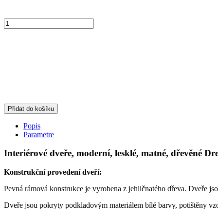
Přidat do košíku
Popis
Parametre
Interiérové dveře, moderní, lesklé, matné, dřevěné Dr
Konstrukční provedení dveří:
Pevná rámová konstrukce je vyrobena z jehličnatého dřeva. Dveře j
Dveře jsou pokryty podkladovým materiálem bílé barvy, potištěny vzo