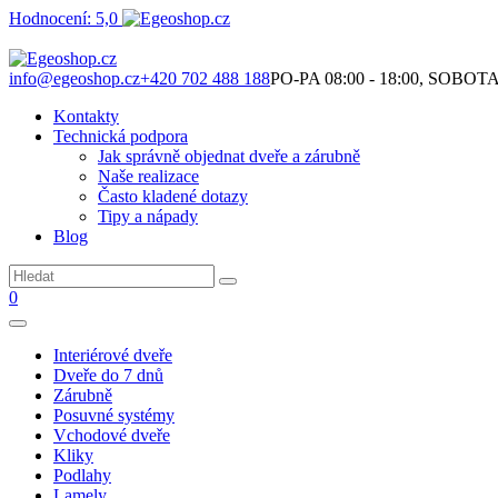
Hodnocení: 5,0
Není to jen o produktech. Je to o prostoru, který spolu vytváříme.
info@egeoshop.cz
+420 702 488 188
PO-PA 08:00 - 18:00, SOBOTA 0
Kontakty
Technická podpora
Jak správně objednat dveře a zárubně
Naše realizace
Často kladené dotazy
Tipy a nápady
Blog
0
Interiérové dveře
Dveře do 7 dnů
Zárubně
Posuvné systémy
Vchodové dveře
Kliky
Podlahy
Lamely