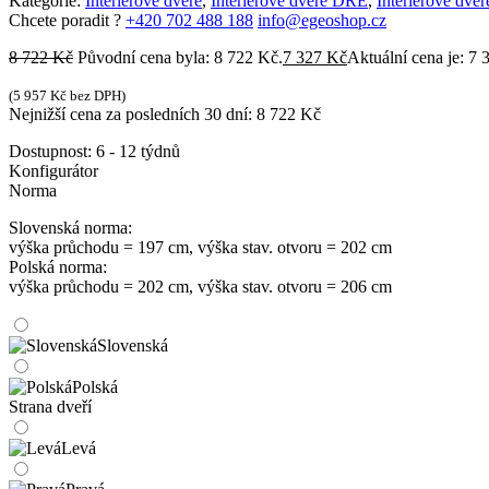
Kategorie:
Interiérové dveře
,
Interiérové dveře DRE
,
Interiérové dveř
Chcete poradit ?
+420 702 488 188
info@egeoshop.cz
8 722
Kč
Původní cena byla: 8 722 Kč.
7 327
Kč
Aktuální cena je: 7 
(
5 957
Kč
bez DPH)
Nejnižší cena za posledních 30 dní:
8 722
Kč
Dostupnost:
6 - 12 týdnů
Konfigurátor
Norma
Slovenská norma:
výška průchodu = 197 cm, výška stav. otvoru = 202 cm
Polská norma:
výška průchodu = 202 cm, výška stav. otvoru = 206 cm
Slovenská
Polská
Strana dveří
Levá