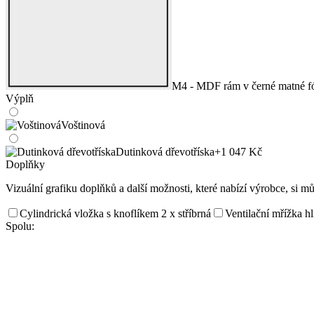
M4 - MDF rám v černé matné fó
Výplň
Voštinová
Dutinková dřevotříska
+1 047 Kč
Doplňky
Vizuální grafiku doplňků a další možnosti, které nabízí výrobce, si m
Cylindrická vložka s knoflíkem 2 x stříbrná
Ventilační mřížka h
Spolu: