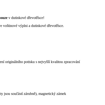
ouze
v dutinkové dřevotřísce!
voštinové výplni a dutinkové dřevotřísce.
í originálního potisku s nejvyšší kvalitou zpracování
nty jsou součástí zárubně), magnetický zámek