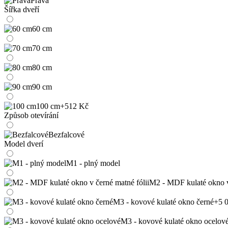
Pravá
Šířka dveří
60 cm
70 cm
80 cm
90 cm
100 cm
+512 Kč
Způsob otevírání
Bezfalcové
Model dverí
M1 - plný model
M2 - MDF kulaté okno v 
M3 - kovové kulaté okno černé
+5 
M3 - kovové kulaté okno ocelov