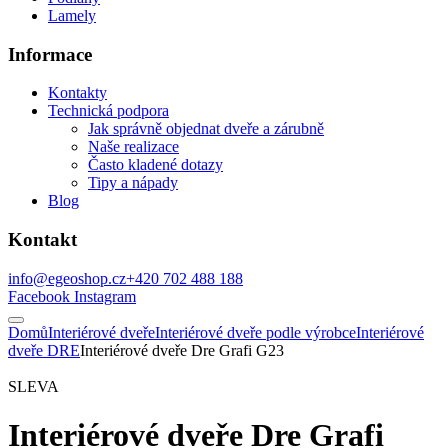
Lamely
Informace
Kontakty
Technická podpora
Jak správně objednat dveře a zárubně
Naše realizace
Často kladené dotazy
Tipy a nápady
Blog
Kontakt
info@egeoshop.cz
+420 702 488 188
Facebook
Instagram
Domů
Interiérové dveře
Interiérové dveře podle výrobce
Interiérové
dveře DRE
Interiérové dveře Dre Grafi G23
SLEVA
Interiérové dveře Dre Grafi