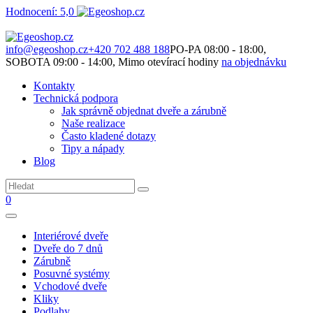
Hodnocení: 5,0
Není to jen o produktech. Je to o prostoru, který spolu vytváříme.
info@egeoshop.cz
+420 702 488 188
PO-PA 08:00 - 18:00,
SOBOTA 09:00 - 14:00, Mimo otevírací hodiny
na objednávku
Kontakty
Technická podpora
Jak správně objednat dveře a zárubně
Naše realizace
Často kladené dotazy
Tipy a nápady
Blog
0
Interiérové dveře
Dveře do 7 dnů
Zárubně
Posuvné systémy
Vchodové dveře
Kliky
Podlahy