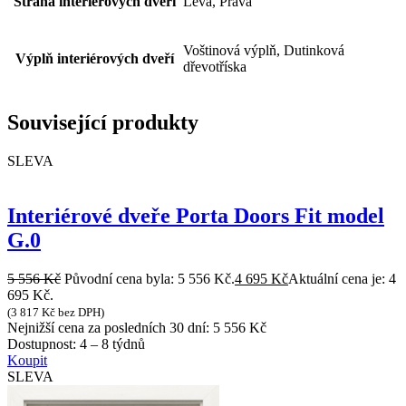
Strana interiérových dveří
Levá, Pravá
Voštinová výplň, Dutinková
Výplň interiérových dveří
dřevotříska
Související produkty
SLEVA
Interiérové dveře Porta Doors Fit model
G.0
5 556
Kč
Původní cena byla: 5 556 Kč.
4 695
Kč
Aktuální cena je: 4
695 Kč.
(
3 817
Kč
bez DPH)
Nejnižší cena za posledních 30 dní:
5 556
Kč
Dostupnost:
4 – 8 týdnů
Koupit
SLEVA