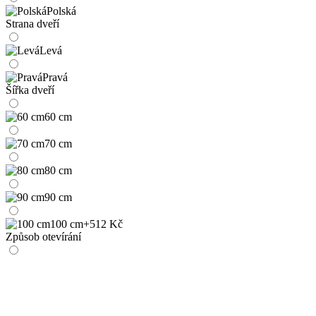
Polská
Strana dveří
Levá
Pravá
Šířka dveří
60 cm
70 cm
80 cm
90 cm
100 cm
+512 Kč
Způsob otevírání