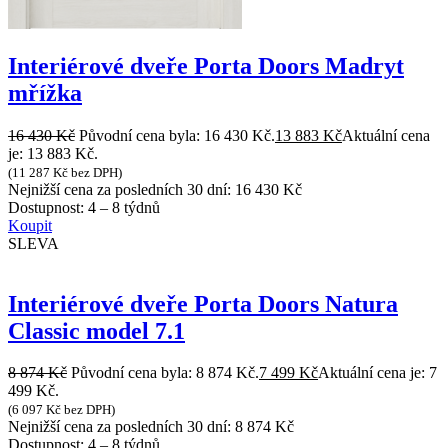
Interiérové dveře Porta Doors Madryt
mřížka
16 430
Kč
Původní cena byla: 16 430 Kč.
13 883
Kč
Aktuální cena
je: 13 883 Kč.
(
11 287
Kč
bez DPH)
Nejnižší cena za posledních 30 dní:
16 430
Kč
Dostupnost:
4 – 8 týdnů
Koupit
SLEVA
Interiérové dveře Porta Doors Natura
Classic model 7.1
8 874
Kč
Původní cena byla: 8 874 Kč.
7 499
Kč
Aktuální cena je: 7
499 Kč.
(
6 097
Kč
bez DPH)
Nejnižší cena za posledních 30 dní:
8 874
Kč
Dostupnost:
4 – 8 týdnů