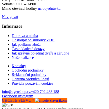
Sobota: 09:00 – 14:00
Mimo otevírací hodiny
na objednávku
Navigovat
Informace
Doprava a platba
Odstoupit od smlouvy ZDE
Jak posíláme zboží
Často kladené dotazy
Jak správně objednat dveře a zárubně
Naše realizace
Kontakty
Obchodní podmínky
Reklamační podmínky
Ochrana osobních údajů
Pravidla používání cookies
info@egeoshop.cz
+420 702 488 188
Facebook
Instagram
CHCETE SLEVU ?