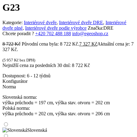
G23
Kategorie:
Interiérové dveře
,
Interiérové dveře DRE
,
Interiérové
dveře plné
,
Interiérové dveře podle výrobce
Značka:
DRE
Chcete poradit ?
+420 702 488 188
info@egeoshop.cz
8 722
Kč
Původní cena byla: 8 722 Kč.
7 327
Kč
Aktuální cena je: 7
327 Kč.
(
5 957
Kč
bez DPH)
Nejnižší cena za posledních 30 dní:
8 722
Kč
Dostupnost:
6 - 12 týdnů
Konfigurátor
Norma
Slovenská norma:
výška průchodu = 197 cm, výška stav. otvoru = 202 cm
Polská norma:
výška průchodu = 202 cm, výška stav. otvoru = 206 cm
Slovenská